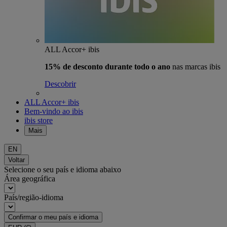
ALL Accor+ ibis
15% de desconto durante todo o ano
nas marcas ibis
Descobrir
ALL Accor+ ibis
Bem-vindo ao ibis
ibis store
Mais
EN
Voltar
Selecione o seu país e idioma abaixo
Área geográfica
País/região-idioma
Confirmar o meu país e idioma