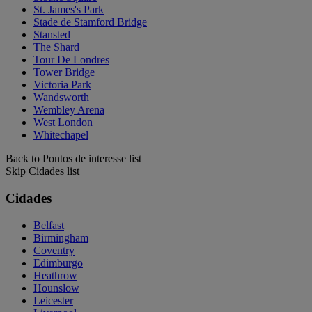
St. James's Park
Stade de Stamford Bridge
Stansted
The Shard
Tour De Londres
Tower Bridge
Victoria Park
Wandsworth
Wembley Arena
West London
Whitechapel
Back to Pontos de interesse list
Skip Cidades list
Cidades
Belfast
Birmingham
Coventry
Edimburgo
Heathrow
Hounslow
Leicester