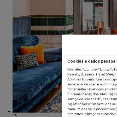
Cookies e dados pessoai
Nos sites ALL, hotelF1, ibis, Pul
Resorts, Business Travel, Meetin
Activities & Events, Limitless Ex
armazenar ou aceder a informaçõe
fornecer-lhe os serviços solicita
funcionalidades dos sites; (iii) 
serviço de "cashback", caso tenha
(vi) estabelecer um perfil dos se
cada um dos seus dispositivos (t
diferentes utilizações clicando n
/ 5