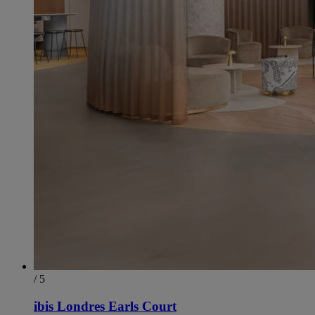
/ 5
ibis Londres Earls Court