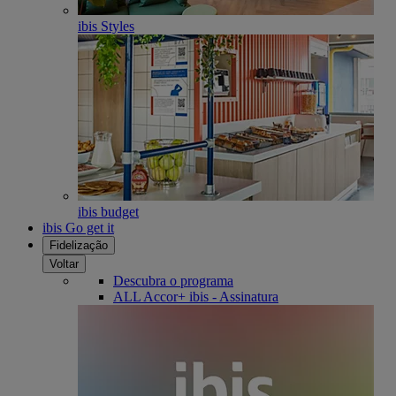
ibis Styles
ibis budget
ibis Go get it
Fidelização
Voltar
Descubra o programa
ALL Accor+ ibis - Assinatura