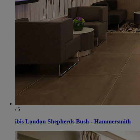
/ 5
ibis London Shepherds Bush - Hammersmith