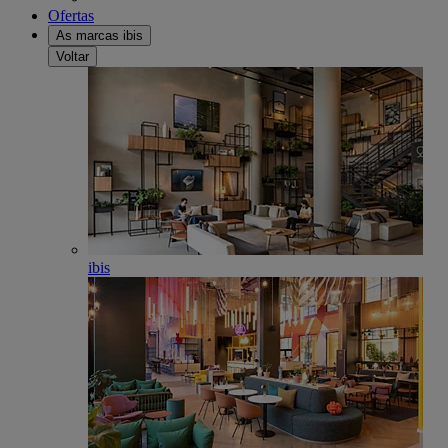
Ofertas
As marcas ibis
Voltar
ibis