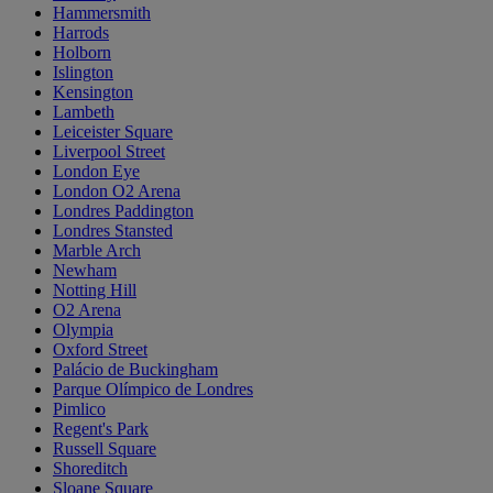
Hammersmith
Harrods
Holborn
Islington
Kensington
Lambeth
Leiceister Square
Liverpool Street
London Eye
London O2 Arena
Londres Paddington
Londres Stansted
Marble Arch
Newham
Notting Hill
O2 Arena
Olympia
Oxford Street
Palácio de Buckingham
Parque Olímpico de Londres
Pimlico
Regent's Park
Russell Square
Shoreditch
Sloane Square