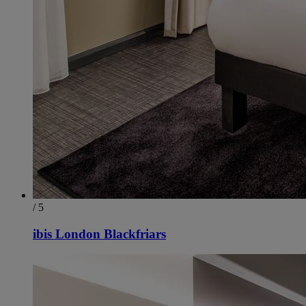
/ 5
ibis London Blackfriars