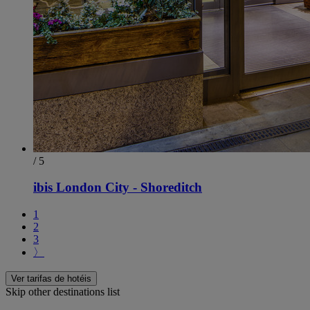
/ 5
ibis London City - Shoreditch
1
2
3
〉
Ver tarifas de hotéis
Skip other destinations list