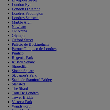
Liverpool Street
London Eye
London O2 Arena
Londres Paddington
Londres Stansted
Marble Arch
Newham
O2 Arena
Olympia
Oxford Street
Palácio de Buckingham
Parque Olímpico de Londres
Pimlico
Regent's Park
Russell Square
Shoreditch
Sloane Square
St. James's Park
Stade de Stamford Bridge
Stansted
The Shard
Tour De Londres
Tower Bridge
Victoria Park
Wandsworth