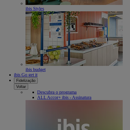
ibis Styles
ibis budget
ibis Go get it
Fidelização
Voltar
Descubra o programa
ALL Accor+ ibis - Assinatura