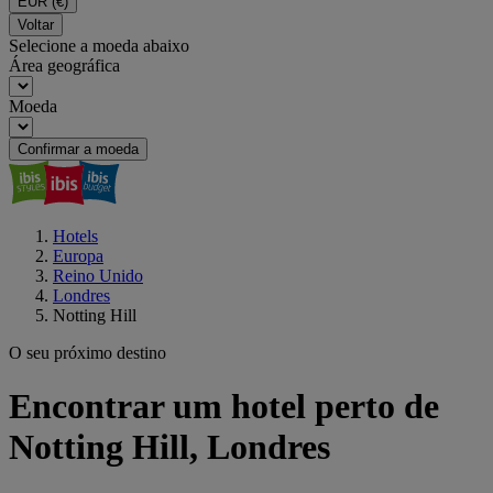
EUR
(€)
Voltar
Selecione a moeda abaixo
Área geográfica
Moeda
Confirmar a moeda
Hotels
Europa
Reino Unido
Londres
Notting Hill
O seu próximo destino
Encontrar um hotel perto de
Notting Hill, Londres