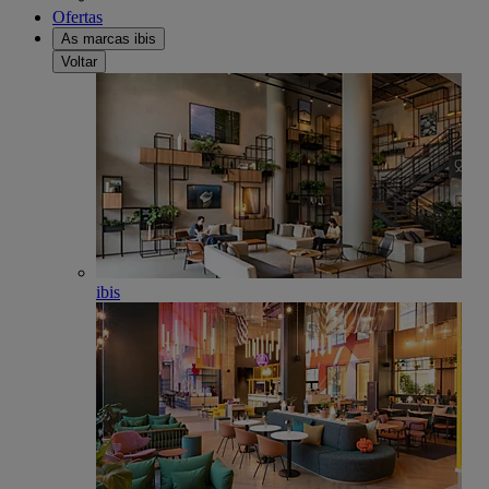
Ofertas
As marcas ibis
Voltar
ibis