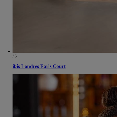
/ 5
ibis Londres Earls Court