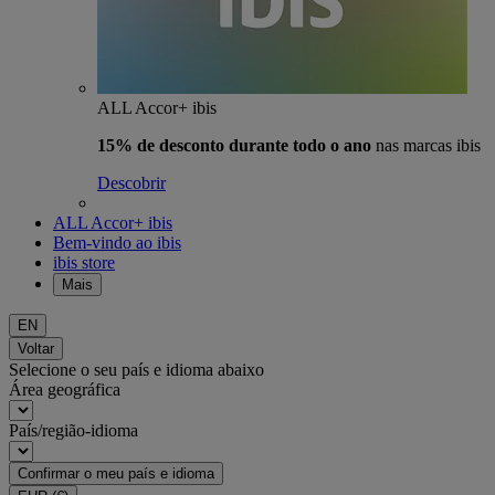
ALL Accor+ ibis
15% de desconto durante todo o ano
nas marcas ibis
Descobrir
ALL Accor+ ibis
Bem-vindo ao ibis
ibis store
Mais
EN
Voltar
Selecione o seu país e idioma abaixo
Área geográfica
País/região-idioma
Confirmar o meu país e idioma