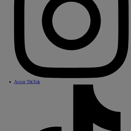
Accor TikTok