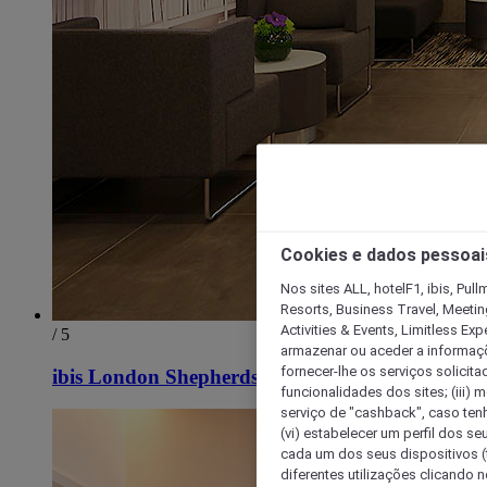
Cookies e dados pessoai
Nos sites ALL, hotelF1, ibis, Pul
Resorts, Business Travel, Meetin
Activities & Events, Limitless Ex
/ 5
armazenar ou aceder a informaçõe
fornecer-lhe os serviços solicita
ibis London Shepherds Bush - Hammersmith
funcionalidades dos sites; (iii) 
serviço de "cashback", caso tenha
(vi) estabelecer um perfil dos se
cada um dos seus dispositivos (t
diferentes utilizações clicando n