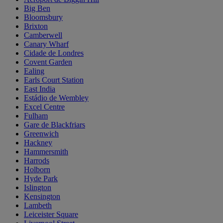
Big Ben
Bloomsbury
Brixton
Camberwell
Canary Wharf
Cidade de Londres
Covent Garden
Ealing
Earls Court Station
East India
Estádio de Wembley
Excel Centre
Fulham
Gare de Blackfriars
Greenwich
Hackney
Hammersmith
Harrods
Holborn
Hyde Park
Islington
Kensington
Lambeth
Leiceister Square