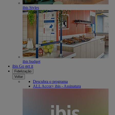
ibis Styles
ibis budget
ibis Go get it
Fidelização
Voltar
Descubra o programa
ALL Accor+ ibis - Assinatura