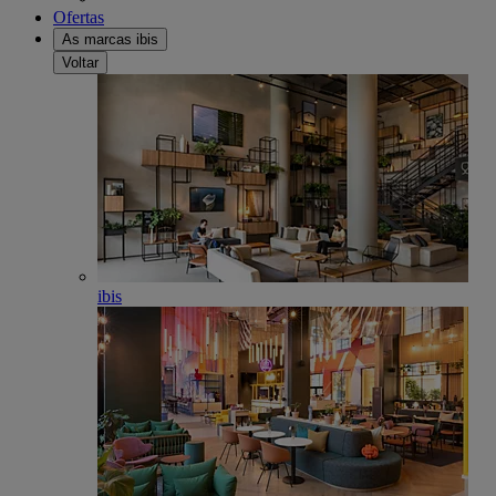
Ofertas
As marcas ibis
Voltar
ibis