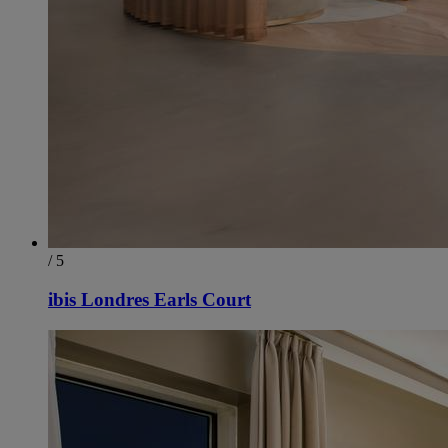
/ 5
ibis Londres Earls Court