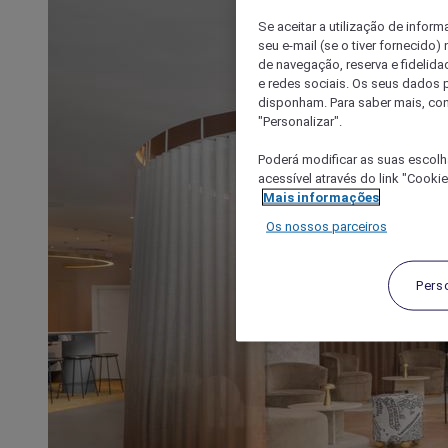
Se aceitar a utilização de inform
seu e-mail (se o tiver fornecid
de navegação, reserva e fidelidad
e redes sociais. Os seus dados
disponham. Para saber mais, con
"Personalizar".
Poderá modificar as suas escolh
acessível através do link "Cooki
Mais informações
Os nossos parceiros
Pers