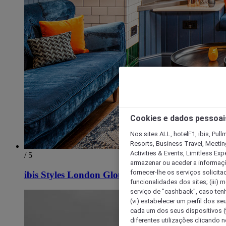
Cookies e dados pessoai
Nos sites ALL, hotelF1, ibis, Pul
Resorts, Business Travel, Meetin
Activities & Events, Limitless Ex
/ 5
armazenar ou aceder a informaçõe
fornecer-lhe os serviços solicita
ibis Styles London Gloucester Road
funcionalidades dos sites; (iii) 
serviço de "cashback", caso tenha
(vi) estabelecer um perfil dos se
cada um dos seus dispositivos (t
diferentes utilizações clicando n