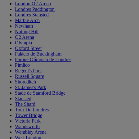
London O2 Arena
Londres Paddington
Londres Stansted
Marble Arch
Newham
Notting Hill
O2 Arena
Olympia
Oxford Street
Palácio de Buckingham
Parque Olímpico de Londres
Pimlico
Regent's Park
Russell Square
Shoreditch
St. James's Park
Stade de Stamford Bridge
Stansted
The Shard
Tour De Londres
Tower Bridge
Victoria Park
Wandsworth
Wembley Arena
West London