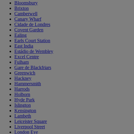
Bloomsbury
Brixton
Camberwell
Canary Wharf
Cidade de Londres
Covent Garden
Ealing
Earls Court Station
East India
Estádio de Wembley
Excel Centre
Fulham
Gare de Blackfriars
Greenwich
Hackney
Hammersmith
Harrods
Holborn
Hyde Park
Islington
Kensington
Lambeth
Leiceister Square
Liverpool Street
London Eye