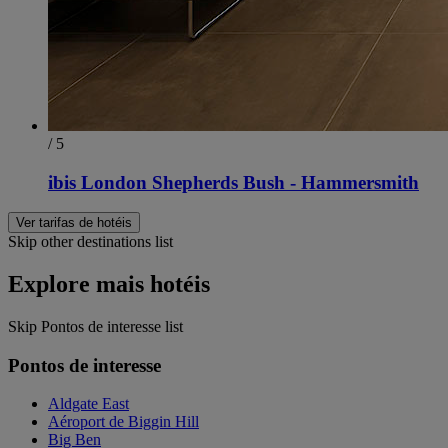
/ 5
ibis London Shepherds Bush - Hammersmith
Ver tarifas de hotéis
Skip other destinations list
Explore mais hotéis
Skip Pontos de interesse list
Pontos de interesse
Aldgate East
Aéroport de Biggin Hill
Big Ben