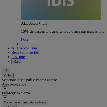
ALL Accor+ ibis
15% de desconto durante todo o ano
nas marcas ibis
Descobrir
ALL Accor+ ibis
Bem-vindo ao ibis
ibis store
Mais
EN
Voltar
Selecione o seu país e idioma abaixo
Área geográfica
País/região-idioma
Confirmar o meu país e idioma