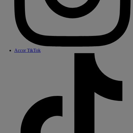
Accor TikTok