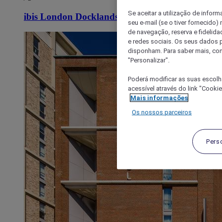
Se aceitar a utilização de inform
ibis London Docklands Canary Wharf
seu e-mail (se o tiver fornecid
de navegação, reserva e fidelidad
e redes sociais. Os seus dados
disponham. Para saber mais, con
"Personalizar".
Poderá modificar as suas escolh
acessível através do link "Cooki
Mais informações
Os nossos parceiros
Pers