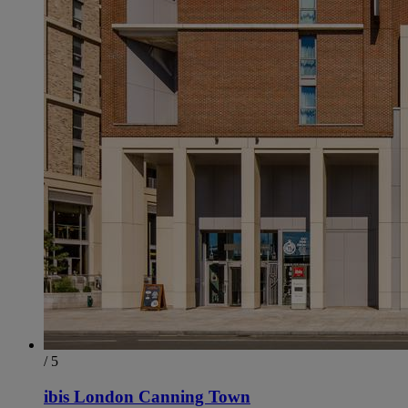
/ 5
ibis London Canning Town