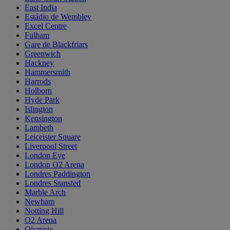
East India
Estádio de Wembley
Excel Centre
Fulham
Gare de Blackfriars
Greenwich
Hackney
Hammersmith
Harrods
Holborn
Hyde Park
Islington
Kensington
Lambeth
Leiceister Square
Liverpool Street
London Eye
London O2 Arena
Londres Paddington
Londres Stansted
Marble Arch
Newham
Notting Hill
O2 Arena
Olympia