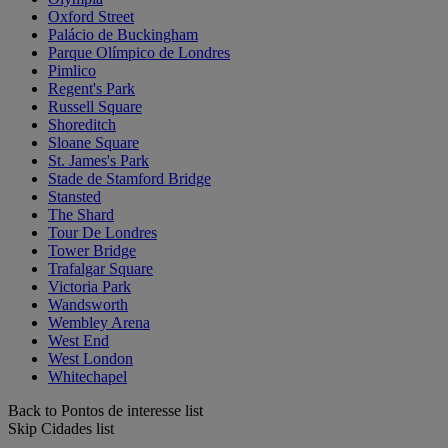
Oxford Street
Palácio de Buckingham
Parque Olímpico de Londres
Pimlico
Regent's Park
Russell Square
Shoreditch
Sloane Square
St. James's Park
Stade de Stamford Bridge
Stansted
The Shard
Tour De Londres
Tower Bridge
Trafalgar Square
Victoria Park
Wandsworth
Wembley Arena
West End
West London
Whitechapel
Back to Pontos de interesse list
Skip Cidades list