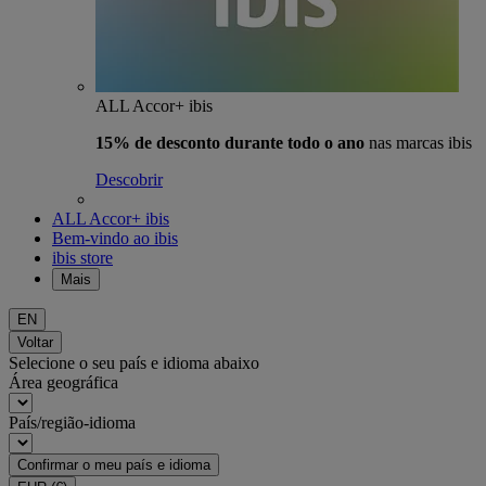
ALL Accor+ ibis
15% de desconto durante todo o ano
nas marcas ibis
Descobrir
ALL Accor+ ibis
Bem-vindo ao ibis
ibis store
Mais
EN
Voltar
Selecione o seu país e idioma abaixo
Área geográfica
País/região-idioma
Confirmar o meu país e idioma