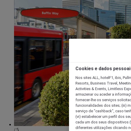
Cookies e dados pessoai
Nos sites ALL, hotelF1, ibis, Pul
Resorts, Business Travel, Meetin
Activities & Events, Limitless Ex
armazenar ou aceder a informaçõe
fornecer-lhe os serviços solicita
funcionalidades dos sites; (iii) 
serviço de "cashback", caso tenha
(vi) estabelecer um perfil dos se
cada um dos seus dispositivos (t
diferentes utilizações clicando n
/ 5