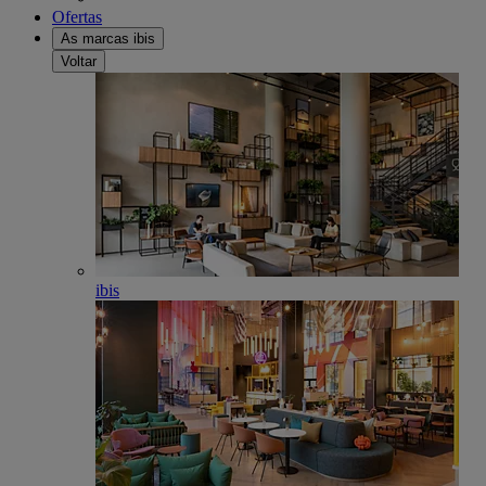
Ofertas
As marcas ibis
Voltar
ibis