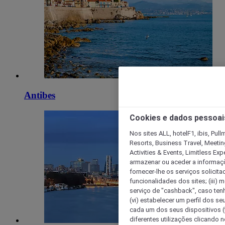
Antibes
Cookies e dados pessoai
Nos sites ALL, hotelF1, ibis, Pul
Resorts, Business Travel, Meetin
Activities & Events, Limitless Ex
armazenar ou aceder a informaçõe
fornecer-lhe os serviços solicita
funcionalidades dos sites; (iii) 
serviço de "cashback", caso tenha
(vi) estabelecer um perfil dos se
cada um dos seus dispositivos (t
diferentes utilizações clicando n