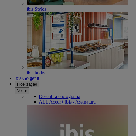
ibis Styles
ibis budget
ibis Go get it
Fidelização
Voltar
Descubra o programa
ALL Accor+ ibis - Assinatura