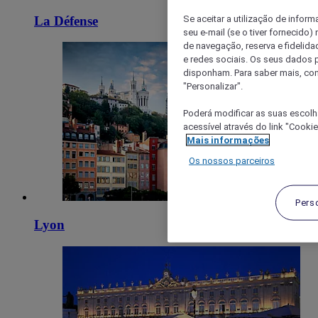
Se aceitar a utilização de inform
La Défense
seu e-mail (se o tiver fornecid
de navegação, reserva e fidelidad
e redes sociais. Os seus dados
disponham. Para saber mais, con
"Personalizar".
Poderá modificar as suas escolh
acessível através do link "Cooki
Mais informações
Os nossos parceiros
Pers
Lyon