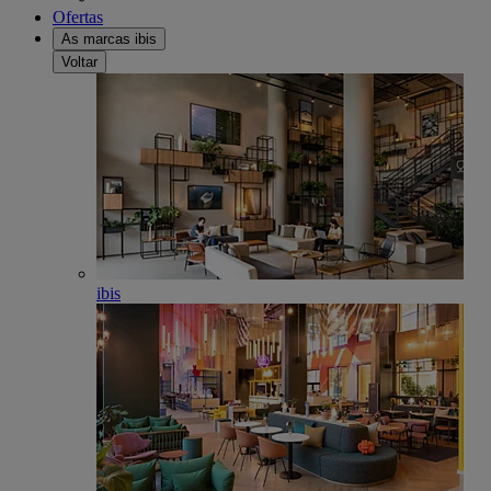
Ofertas
As marcas ibis
Voltar
ibis