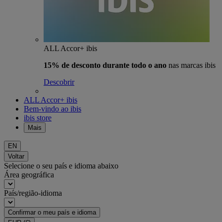
ALL Accor+ ibis
15% de desconto durante todo o ano
nas marcas ibis
Descobrir
ALL Accor+ ibis
Bem-vindo ao ibis
ibis store
Mais
EN
Voltar
Selecione o seu país e idioma abaixo
Área geográfica
País/região-idioma
Confirmar o meu país e idioma