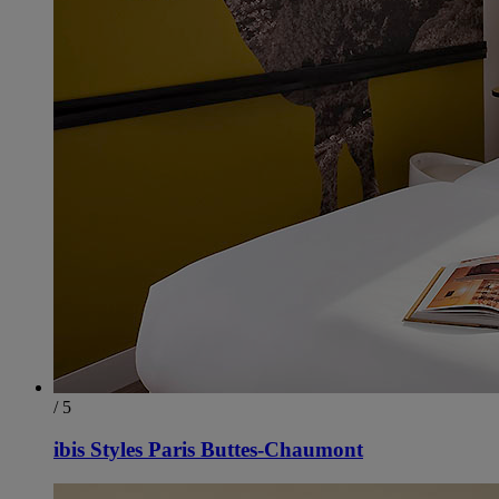
/ 5
ibis Styles Paris Buttes-Chaumont