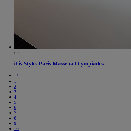
/ 5
ibis Styles Paris Massena Olympiades
〈
1
2
3
4
5
6
7
8
9
10