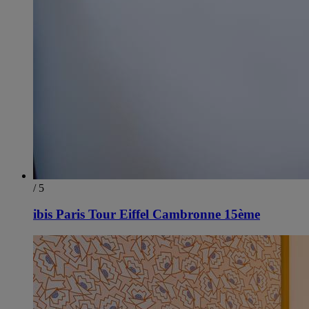
/ 5
ibis Paris Tour Eiffel Cambronne 15ème