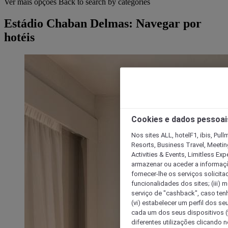
Ver mais opções
Back to search by categories
Estádio Chaban Delmas: Navegar por
hotéis
Cookies e dados pessoai
Nos sites ALL, hotelF1, ibis, Pul
Resorts, Business Travel, Meetin
Activities & Events, Limitless Ex
armazenar ou aceder a informaçõe
fornecer-lhe os serviços solicita
funcionalidades dos sites; (iii) 
serviço de "cashback", caso tenha
(vi) estabelecer um perfil dos se
cada um dos seus dispositivos (t
diferentes utilizações clicando n