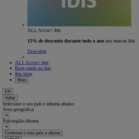
ALL Accor+ ibis
15% de desconto durante todo o ano
nas marcas ibis
Descobrir
ALL Accor+ ibis
Bem-vindo ao ibis
ibis store
Mais
EN
Voltar
Selecione o seu país e idioma abaixo
Área geográfica
País/região-idioma
Confirmar o meu país e idioma