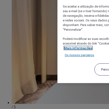
Se aceitar a utilização de inform
seu e-mail (se o tiver fornecid
de navegação, reserva e fidelidad
e redes sociais. Os seus dados
disponham. Para saber mais, con
"Personalizar".
Poderá modificar as suas escolh
acessível através do link "Cooki
Mais informações
Os nossos parceiros
Pers
/ 5