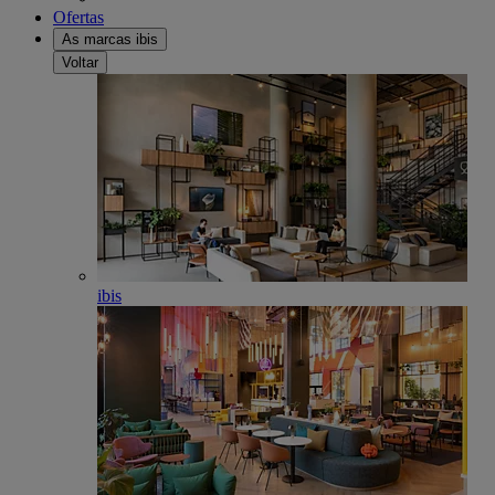
Ofertas
As marcas ibis
Voltar
ibis