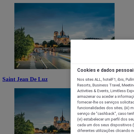
Cookies e dados pessoai
Saint Jean De Luz
Nos sites ALL, hotelF1, ibis, Pul
Resorts, Business Travel, Meetin
Activities & Events, Limitless Ex
armazenar ou aceder a informaçõe
fornecer-lhe os serviços solicita
funcionalidades dos sites; (iii) 
serviço de "cashback", caso tenha
(vi) estabelecer um perfil dos se
cada um dos seus dispositivos (t
diferentes utilizações clicando n