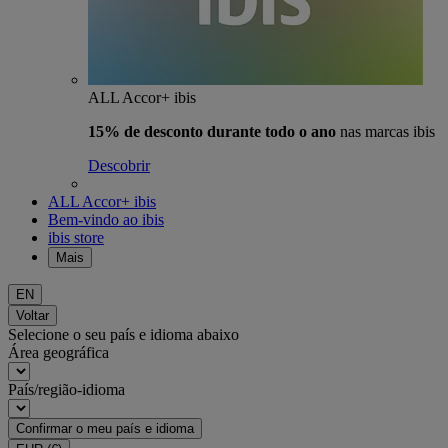
ALL Accor+ ibis
15% de desconto durante todo o ano
nas marcas ibis
Descobrir
ALL Accor+ ibis
Bem-vindo ao ibis
ibis store
Mais
EN
Voltar
Selecione o seu país e idioma abaixo
Área geográfica
País/região-idioma
Confirmar o meu país e idioma