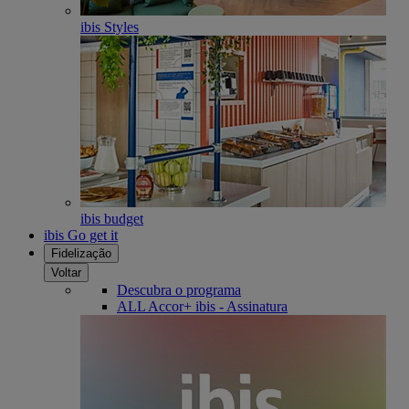
ibis Styles
ibis budget
ibis Go get it
Fidelização
Voltar
Descubra o programa
ALL Accor+ ibis - Assinatura