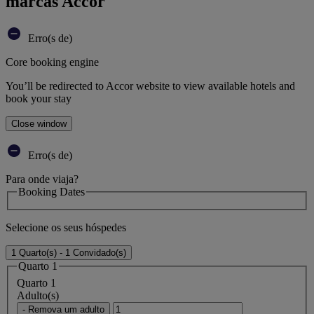
marcas Accor
Erro(s de)
Core booking engine
You’ll be redirected to Accor website to view available hotels and
book your stay
Close window
Erro(s de)
Para onde viaja?
Booking Dates
Selecione os seus hóspedes
1 Quarto(s) - 1 Convidado(s)
Quarto 1
Quarto 1
Adulto(s)
- Remova um adulto