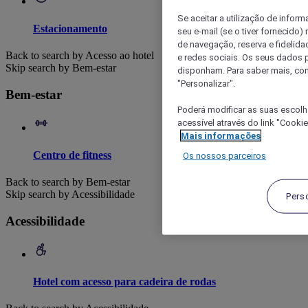
Se aceitar a utilização de inform
Estacionamento
seu e-mail (se o tiver fornecid
de navegação, reserva e fidelidad
Back to search by Acesso ao hotel
e redes sociais. Os seus dados
Skip search by Bem-estar
disponham. Para saber mais, con
"Personalizar".
Bem-estar
Poderá modificar as suas escolh
acessível através do link "Cooki
Mais informações
Centro de fitness
Os nossos parceiros
Back to search by Bem-estar
Skip search by Acessibilidade
Pers
Acessibilidade
Hotel com acesso para cadeira de rodas