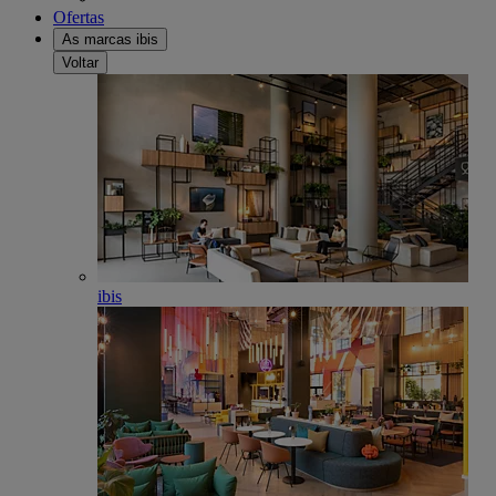
Ofertas
As marcas ibis
Voltar
ibis