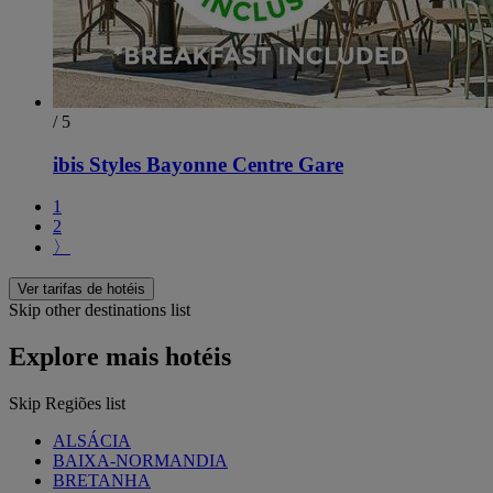
/ 5
ibis Styles Bayonne Centre Gare
1
2
〉
Ver tarifas de hotéis
Skip other destinations list
Explore mais hotéis
Skip Regiões list
ALSÁCIA
BAIXA-NORMANDIA
BRETANHA