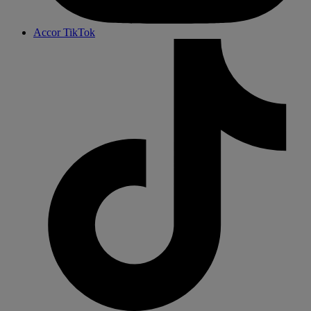
Accor TikTok