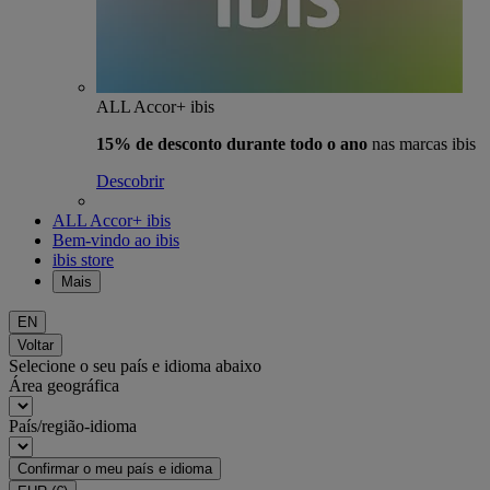
ALL Accor+ ibis
15% de desconto durante todo o ano
nas marcas ibis
Descobrir
ALL Accor+ ibis
Bem-vindo ao ibis
ibis store
Mais
EN
Voltar
Selecione o seu país e idioma abaixo
Área geográfica
País/região-idioma
Confirmar o meu país e idioma