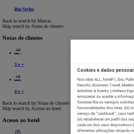
ibis Styles
Back to search by Marcas
Skip search by Notas de clientes
Notas de clientes
3 e +
Cookies e dados pessoai
Nos sites ALL, hotelF1, ibis, Pul
Resorts, Business Travel, Meetin
Activities & Events, Limitless Ex
4 e +
armazenar ou aceder a informaçõe
fornecer-lhe os serviços solicita
Back to search by Notas de clientes
funcionalidades dos sites; (iii) 
Skip search by Acesso ao hotel
serviço de "cashback", caso tenha
(vi) estabelecer um perfil dos se
Acesso ao hotel
cada um dos seus dispositivos (t
diferentes utilizações clicando n