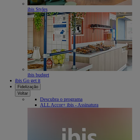
ibis Styles
ibis budget
ibis Go get it
Fidelização
Voltar
Descubra o programa
ALL Accor+ ibis - Assinatura