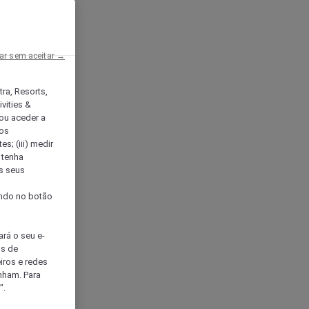
ar sem aceitar →
tra, Resorts,
vities &
ou aceder a
ços
s; (iii) medir
 tenha
os seus
s
cando no botão
ará o seu e-
os de
eiros e redes
nham. Para
".