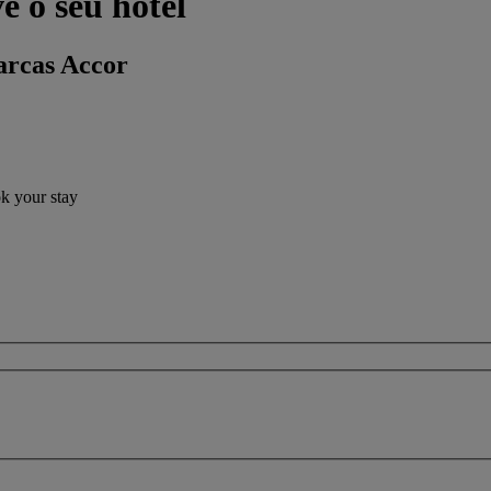
o seu hotel
arcas Accor
ok your stay