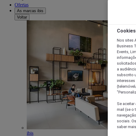
Ofertas
As marcas ibis
Voltar
Cookies
Nos sites A
Business T
Events, Li
informações
solicitados
a audiênci
subscrito u
interesses
(telemóvel
"Personaliz
Se aceitar 
mail (se o
navegação,
sociais. O
saber mais
ibis