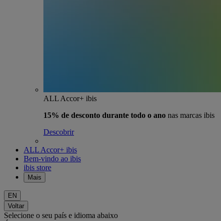
ALL Accor+ ibis
15% de desconto durante todo o ano
nas marcas ibis
Descobrir
ALL Accor+ ibis
Bem-vindo ao ibis
ibis store
Mais
EN
Voltar
Selecione o seu país e idioma abaixo