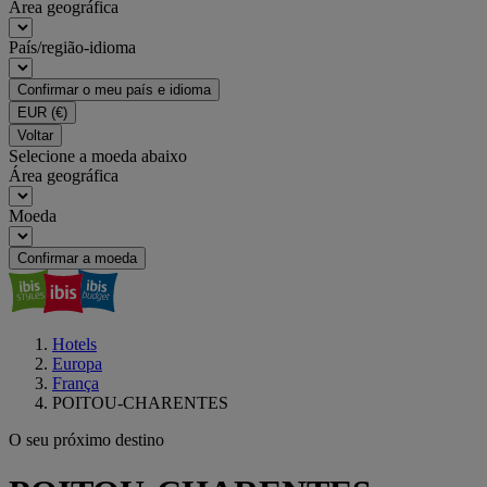
Área geográfica
País/região-idioma
Confirmar o meu país e idioma
EUR
(€)
Voltar
Selecione a moeda abaixo
Área geográfica
Moeda
Confirmar a moeda
Hotels
Europa
França
POITOU-CHARENTES
O seu próximo destino