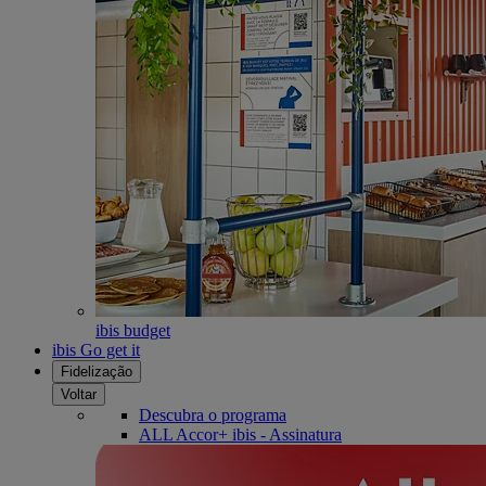
ibis budget
ibis Go get it
Fidelização
Voltar
Descubra o programa
ALL Accor+ ibis - Assinatura