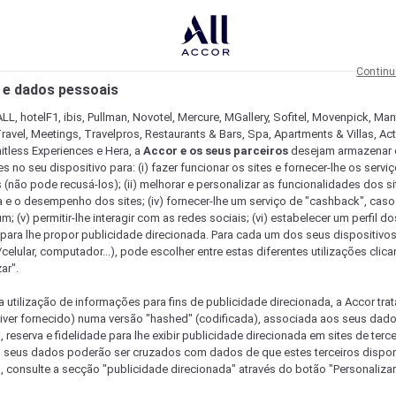
Continu
 e dados pessoais
LL, hotelF1, ibis, Pullman, Novotel, Mercure, MGallery, Sofitel, Movenpick, Man
ravel, Meetings, Travelpros, Restaurants & Bars, Spa, Apartments & Villas, Acti
mitless Experiences e Hera, a
Accor e os seus parceiros
desejam armazenar 
 no seu dispositivo para: (i) fazer funcionar os sites e fornecer-lhe os servi
 (não pode recusá-los); (ii) melhorar e personalizar as funcionalidades dos site
a e o desempenho dos sites; (iv) fornecer-lhe um serviço de "cashback", caso
m; (v) permitir-lhe interagir com as redes sociais; (vi) estabelecer um perfil d
 para lhe propor publicidade direcionada. Para cada um dos seus dispositivo
/celular, computador...), pode escolher entre estas diferentes utilizações cli
ar".
a utilização de informações para fins de publicidade direcionada, a Accor trat
 tiver fornecido) numa versão "hashed" (codificada), associada aos seus dad
 reserva e fidelidade para lhe exibir publicidade direcionada em sites de terc
s seus dados poderão ser cruzados com dados de que estes terceiros dispo
, consulte a secção "publicidade direcionada" através do botão "Personalizar