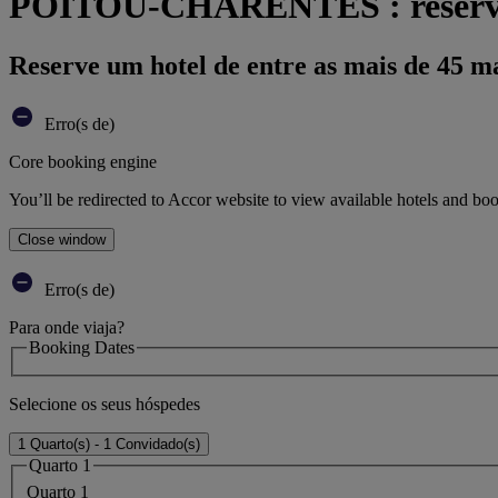
POITOU-CHARENTES : reserve 
Reserve um hotel de entre as mais de 45 m
Erro(s de)
Core booking engine
You’ll be redirected to Accor website to view available hotels and bo
Close window
Erro(s de)
Para onde viaja?
Booking Dates
Selecione os seus hóspedes
1 Quarto(s) - 1 Convidado(s)
Quarto 1
Quarto 1