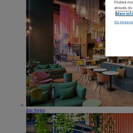
Poderá mod
através do
Mais inf
Os nossos
ibis Styles