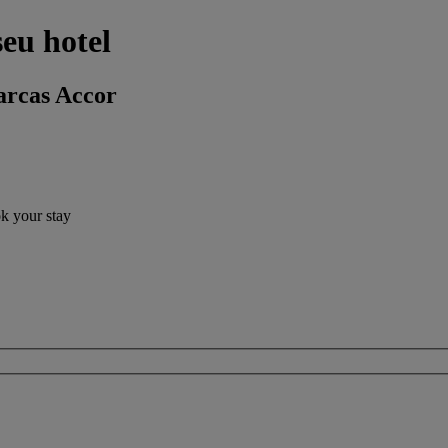
seu hotel
arcas Accor
ok your stay