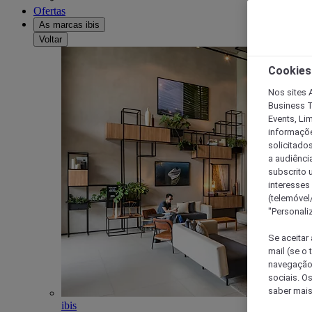
Ofertas
As marcas ibis
Voltar
Cookies
Nos sites A
Business T
Events, Li
informações
solicitados
a audiênci
subscrito u
interesses
(telemóvel
"Personaliz
Se aceitar 
mail (se o
navegação,
sociais. O
saber mais
ibis