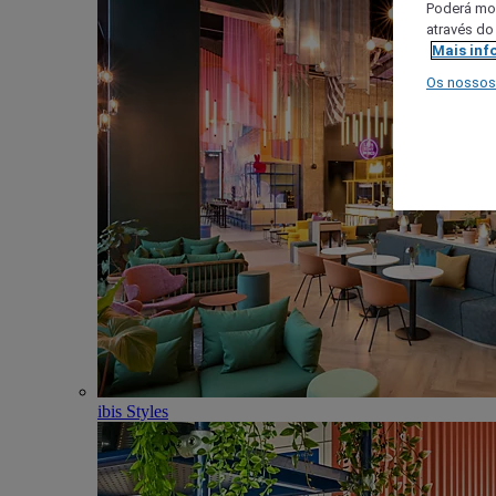
Poderá mod
através do
Mais inf
Os nossos
ibis Styles