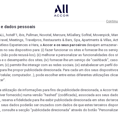
Continu
 e dados pessoais
LL, hotelF1, ibis, Pullman, Novotel, Mercure, MGallery, Sofitel, Movenpick, Man
ravel, Meetings, Travelpros, Restaurants & Bars, Spa, Apartments & Villas, Acti
mitless Experiences e Hera, a
Accor e os seus parceiros
desejam armazenar 
 no seu dispositivo para: (i) fazer funcionar os sites e fornecer-lhe os servi
 (não pode recusá-los); (ii) melhorar e personalizar as funcionalidades dos site
a e o desempenho dos sites; (iv) fornecer-lhe um serviço de "cashback", caso
m; (v) permitir-lhe interagir com as redes sociais; (vi) estabelecer um perfil d
 para lhe propor publicidade direcionada. Para cada um dos seus dispositivo
/celular, computador...), pode escolher entre estas diferentes utilizações cli
ar".
a utilização de informações para fins de publicidade direcionada, a Accor trat
 tiver fornecido) numa versão "hashed" (codificada), associada aos seus dad
 reserva e fidelidade para lhe exibir publicidade direcionada em sites de terc
s seus dados poderão ser cruzados com dados de que estes terceiros dispo
, consulte a secção "publicidade direcionada" através do botão "Personalizar