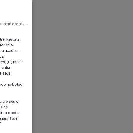
ar sem aceitar →
tra, Resorts,
vities &
ou aceder a
ços
s; (iii) medir
 tenha
os seus
s
cando no botão
ará o seu e-
os de
eiros e redes
nham. Para
".