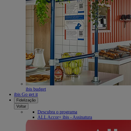
ibis budget
ibis Go get it
Fidelização
Voltar
Descubra o programa
ALL Accor+ ibis - Assinatura