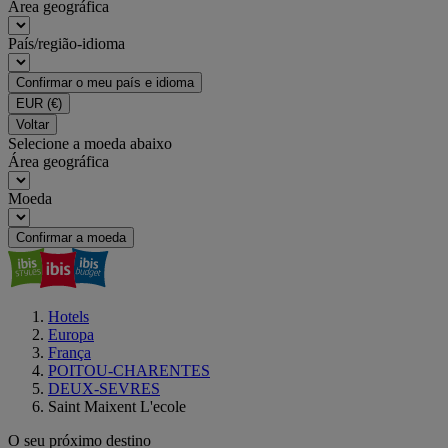
Área geográfica
País/região-idioma
Confirmar o meu país e idioma
EUR
(€)
Voltar
Selecione a moeda abaixo
Área geográfica
Moeda
Confirmar a moeda
Hotels
Europa
França
POITOU-CHARENTES
DEUX-SEVRES
Saint Maixent L'ecole
O seu próximo destino