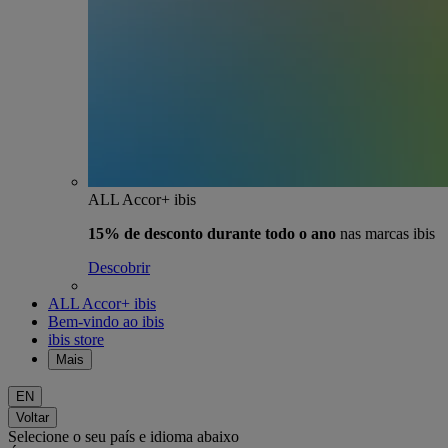
ALL Accor+ ibis
15% de desconto durante todo o ano
nas marcas ibis
Descobrir
ALL Accor+ ibis
Bem-vindo ao ibis
ibis store
Mais
EN
Voltar
Selecione o seu país e idioma abaixo