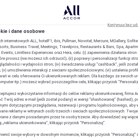
Kontynuuj bez ud
okie i dane osobowe
h internetowych ALL, hotelF1, ibis, Pullman, Novotel, Mercure, MGallery, Sofit
sorts, Business Travel, Meetings, Travelpros, Restaurants & Bars, Spa, Apartme
& Events, Limitless Experiences oraz Hera, celu: (i) zapewnienia działania stron
óre prosisz (nie możesz ich odrzucić); (ii) poprawy i personalizacji funkcji stron;
lądalności i wydajności stron; (iv) świadczenia usługi "cashback”, jeśli zosta
 (v) umożliwienia interakcji z sieciami społecznościowymi; (vi) ustalenia prof
wań w celu oferowania Ci ukierunkowanych reklam. Dla każdego ze swoich u
komputer itp.) możesz wybrać poszczególne cele, klikając przycisk "Personaliz
ceptujesz wykorzystanie informacji do celów reklamy ukierunkowanej, firma A
ć Twój adres e-mail (jeśli został podany) w wersji "shashowanej” (hashed), 
ymi dotyczącymi przeglądania, rezerwacji i programu lojalnościowego, aby w
ane reklamy w witrynach osób trzecich i sieciach społecznościowych. Twoj
iane z danymi posiadanymi przez te osoby trzecie. Aby dowiedzieć się więce
ą „reklama ukierunkowana”, klikając przycisk "Personalizuj”.
enić swoje wybory w dowolnym momencie, klikając przycisk "Personalizuj” 