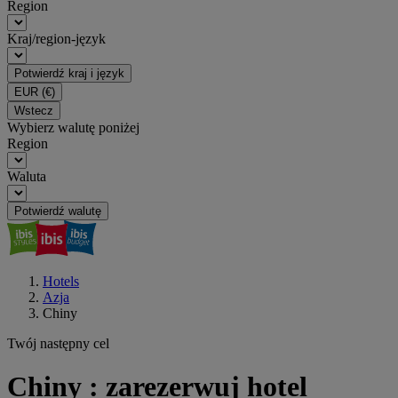
Region
Kraj/region-język
Potwierdź kraj i język
EUR
(€)
Wstecz
Wybierz walutę poniżej
Region
Waluta
Potwierdź walutę
Hotels
Azja
Chiny
Twój następny cel
Chiny : zarezerwuj hotel