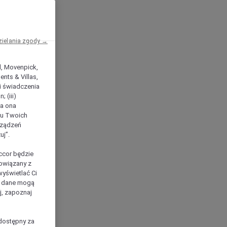
zielania zgody →
el, Movenpick,
nts & Villas,
 i świadczenia
 (iii)
ła ona
ilu Twoich
rządzeń
uj”.
ccor będzie
powiązany z
yświetlać Ci
e dane mogą
j, zapoznaj
dostępny za