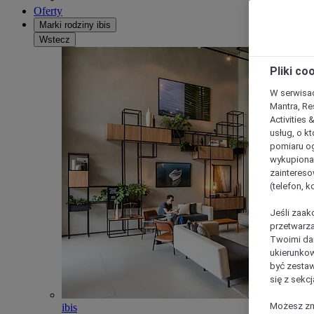
Oferty
Marki rodziny ibis
Wstecz
Pliki co
W serwisac
Mantra, Re
Activities 
usług, o kt
pomiaru og
wykupiona;
zaintereso
(telefon, 
Jeśli zaak
przetwarza
Twoimi dan
ukierunkow
być zestaw
się z sekcj
Możesz zmi
ibis