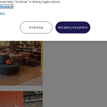
wem linku "Cookies” w dolnej części strony.
nformacji
erzy
Dostosuj
Akceptuj wszystkie