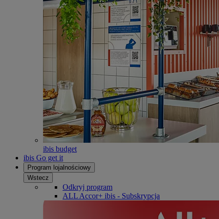
ibis budget
ibis Go get it
Program lojalnościowy
Wstecz
Odkryj program
ALL Accor+ ibis - Subskrypcja