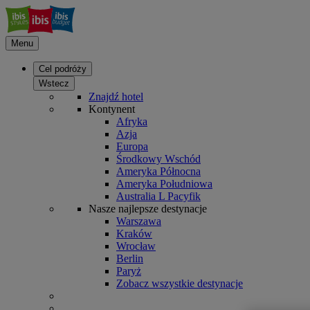
Menu
Cel podróży
Wstecz
Znajdź hotel
Kontynent
Afryka
Azja
Europa
Środkowy Wschód
Ameryka Północna
Ameryka Południowa
Australia L Pacyfik
Nasze najlepsze destynacje
Warszawa
Kraków
Wrocław
Berlin
Paryż
Zobacz wszystkie destynacje