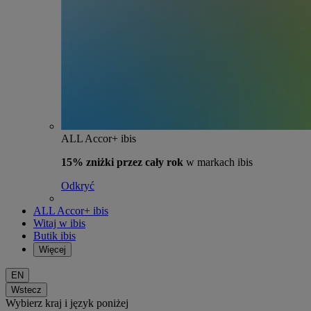
ALL Accor+ ibis
15% zniżki przez cały rok
w markach ibis
Odkryć
ALL Accor+ ibis
Witaj w ibis
Butik ibis
Więcej
EN
Wstecz
Wybierz kraj i język poniżej