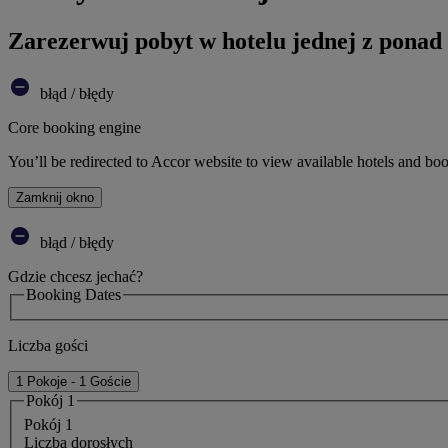
Zarezerwuj pobyt w hotelu jednej z ponad
błąd / błędy
Core booking engine
You’ll be redirected to Accor website to view available hotels and bo
Zamknij okno
błąd / błędy
Gdzie chcesz jechać?
Booking Dates
Liczba gości
1 Pokoje - 1 Goście
Pokój 1
Pokój 1
Liczba dorosłych