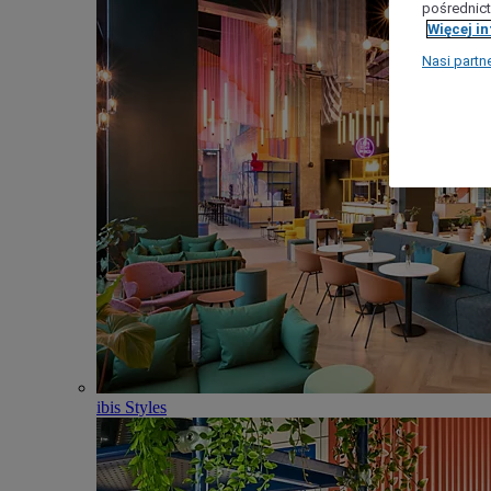
pośrednict
Więcej i
Nasi partn
ibis Styles