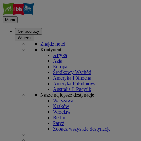
Menu
Cel podróży
Wstecz
Znajdź hotel
Kontynent
Afryka
Azja
Europa
Środkowy Wschód
Ameryka Północna
Ameryka Południowa
Australia L Pacyfik
Nasze najlepsze destynacje
Warszawa
Kraków
Wrocław
Berlin
Paryż
Zobacz wszystkie destynacje