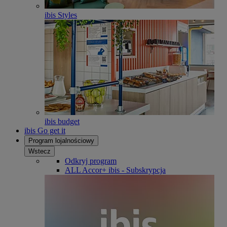
ibis Styles
ibis budget
ibis Go get it
Program lojalnościowy
Wstecz
Odkryj program
ALL Accor+ ibis - Subskrypcja