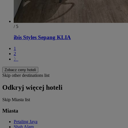
/ 5
ibis Styles Sepang KLIA
1
2
〉
Zobacz ceny hoteli
Skip other destinations list
Odkryj więcej hoteli
Skip Miasta list
Miasta
Petaling Jaya
Shah Alam