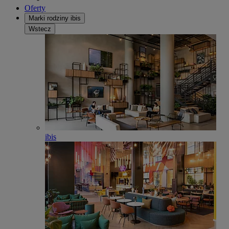
Oferty
Marki rodziny ibis
Wstecz
ibis