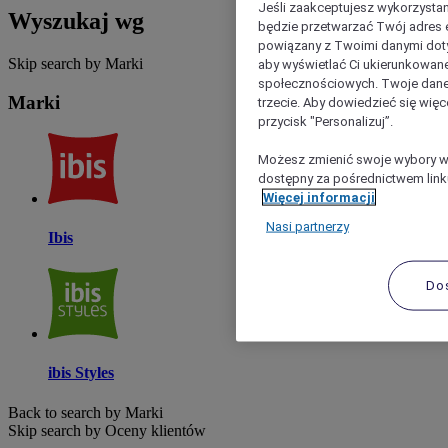
Jeśli zaakceptujesz wykorzystan
Wyszukaj wg
będzie przetwarzać Twój adres e-
powiązany z Twoimi danymi doty
Skip search by Marki
aby wyświetlać Ci ukierunkowane
społecznościowych. Twoje dane
Marki
trzecie. Aby dowiedzieć się więc
przycisk "Personalizuj”.
Możesz zmienić swoje wybory w 
dostępny za pośrednictwem linku
Więcej informacji
Nasi partnerzy
Ibis
Do
ibis Styles
Back to search by Marki
Skip search by Oceny klientów