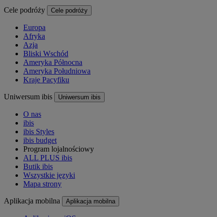
Cele podróży
Cele podróży
Europa
Afryka
Azja
Bliski Wschód
Ameryka Północna
Ameryka Południowa
Kraje Pacyfiku
Uniwersum ibis
Uniwersum ibis
O nas
ibis
ibis Styles
ibis budget
Program lojalnościowy
ALL PLUS ibis
Butik ibis
Wszystkie języki
Mapa strony
Aplikacja mobilna
Aplikacja mobilna