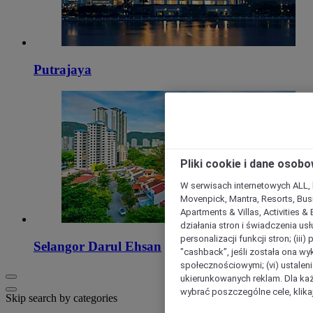
Putrajaya
Pliki cookie i dane osob
W serwisach internetowych ALL, ho
Movenpick, Mantra, Resorts, Busi
Apartments & Villas, Activities &
działania stron i świadczenia usł
personalizacji funkcji stron; (iii
Selangor Darul Ehsan
"cashback”, jeśli została ona wyk
społecznościowymi; (vi) ustalen
ukierunkowanych reklam. Dla ka
wybrać poszczególne cele, klikaj
Skip search by categories