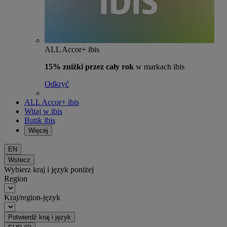
ALL Accor+ ibis
15% zniżki przez cały rok
w markach ibis
Odkryć
ALL Accor+ ibis
Witaj w ibis
Butik ibis
Więcej
EN
Wstecz
Wybierz kraj i język poniżej
Region
Kraj/region-język
Potwierdź kraj i język