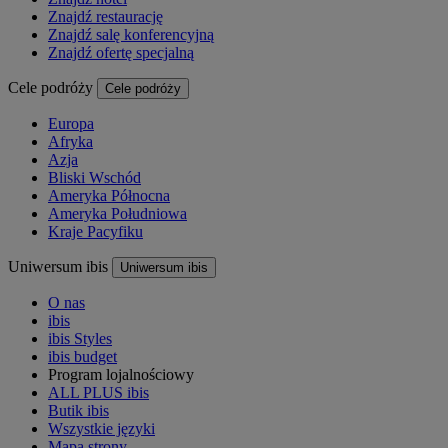
Znajdź restaurację
Znajdź salę konferencyjną
Znajdź ofertę specjalną
Cele podróży
Cele podróży
Europa
Afryka
Azja
Bliski Wschód
Ameryka Północna
Ameryka Południowa
Kraje Pacyfiku
Uniwersum ibis
Uniwersum ibis
O nas
ibis
ibis Styles
ibis budget
Program lojalnościowy
ALL PLUS ibis
Butik ibis
Wszystkie języki
Mapa strony