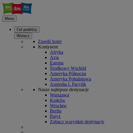
Menu
Cel podróży
Wstecz
Znajdź hotel
Kontynent
Afryka
Azja
Europa
Środkowy Wschód
Ameryka Północna
Ameryka Południowa
Australia L Pacyfik
Nasze najlepsze destynacje
Warszawa
Kraków
Wrocław
Berlin
Paryż
Zobacz wszystkie destynacje