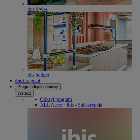
ibis Styles
ibis budget
ibis Go get it
Program lojalnościowy
Wstecz
Odkryj program
ALL Accor+ ibis - Subskrypcja