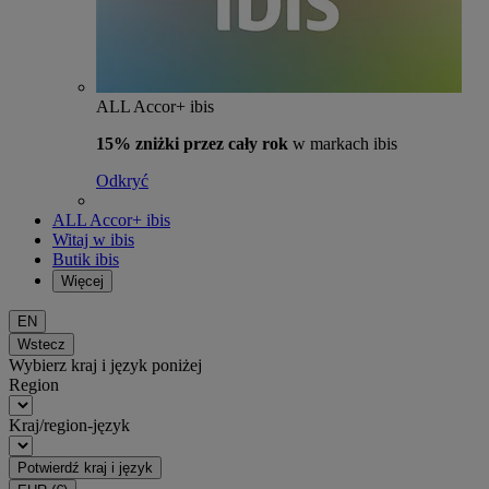
ALL Accor+ ibis
15% zniżki przez cały rok
w markach ibis
Odkryć
ALL Accor+ ibis
Witaj w ibis
Butik ibis
Więcej
EN
Wstecz
Wybierz kraj i język poniżej
Region
Kraj/region-język
Potwierdź kraj i język