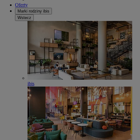
Oferty
Marki rodziny ibis
Wstecz
ibis