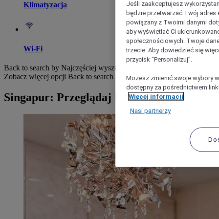
Jeśli zaakceptujesz wykorzystan
Klimatyzacja
będzie przetwarzać Twój adres e-
powiązany z Twoimi danymi doty
aby wyświetlać Ci ukierunkowane
społecznościowych. Twoje dane
Wi-Fi
trzecie. Aby dowiedzieć się więc
przycisk "Personalizuj”.
Back to search by Najczęściej wyszukiwane
Zobacz więcej opcji
Back to search by categories
Możesz zmienić swoje wybory w 
dostępny za pośrednictwem linku
Singapur: Przeglądaj hotele
Więcej informacji
Nasi partnerzy
Do