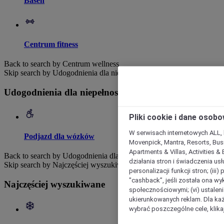
Basen
Centrum fitness
Back to search by Centrum wellness
Skip search by Udogodnienia dla niepełnosprawnych
Udogodnienia dla niepełnosprawnych
Pliki cookie i dane osob
W serwisach internetowych ALL, ho
Podjazd dla wózków
Movenpick, Mantra, Resorts, Busi
Apartments & Villas, Activities &
Back to search by Udogodnienia dla niepełnosprawnych
działania stron i świadczenia usł
Skip search by Najczęściej wyszukiwane
personalizacji funkcji stron; (iii
"cashback”, jeśli została ona wyk
Najczęściej wyszukiwane
społecznościowymi; (vi) ustalen
ukierunkowanych reklam. Dla ka
wybrać poszczególne cele, klikaj