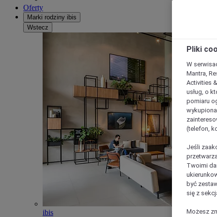
Oferty
Marki rodziny ibis
Wstecz
Pliki co
W serwisac
Mantra, Re
Activities 
usług, o kt
pomiaru og
wykupiona;
zaintereso
(telefon, 
Jeśli zaak
przetwarza
Twoimi dan
ukierunkow
być zestaw
się z sekcj
Możesz zmi
ibis