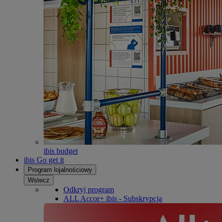
ibis budget
ibis Go get it
Program lojalnościowy
Wstecz
Odkryj program
ALL Accor+ ibis - Subskrypcja