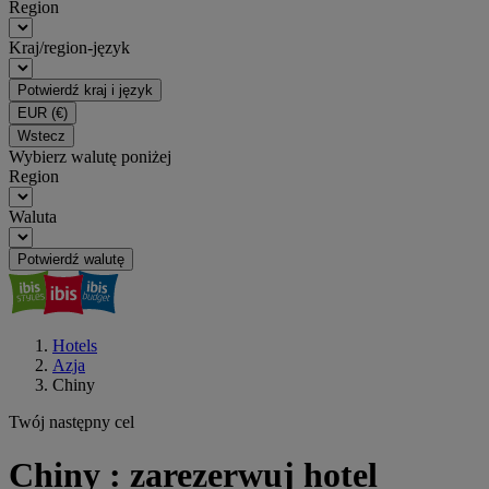
Region
Kraj/region-język
Potwierdź kraj i język
EUR
(€)
Wstecz
Wybierz walutę poniżej
Region
Waluta
Potwierdź walutę
Hotels
Azja
Chiny
Twój następny cel
Chiny : zarezerwuj hotel