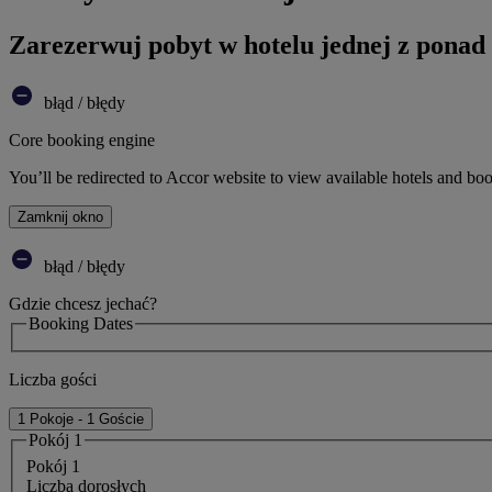
Zarezerwuj pobyt w hotelu jednej z ponad
błąd / błędy
Core booking engine
You’ll be redirected to Accor website to view available hotels and bo
Zamknij okno
błąd / błędy
Gdzie chcesz jechać?
Booking Dates
Liczba gości
1 Pokoje - 1 Goście
Pokój 1
Pokój 1
Liczba dorosłych