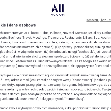
Kontynuuj bez ud
okie i dane osobowe
h internetowych ALL, hotelF1, ibis, Pullman, Novotel, Mercure, MGallery, Sofit
sorts, Business Travel, Meetings, Travelpros, Restaurants & Bars, Spa, Apartme
& Events, Limitless Experiences oraz Hera, celu: (i) zapewnienia działania stron
óre prosisz (nie możesz ich odrzucić); (ii) poprawy i personalizacji funkcji stron;
lądalności i wydajności stron; (iv) świadczenia usługi "cashback”, jeśli zosta
 (v) umożliwienia interakcji z sieciami społecznościowymi; (vi) ustalenia prof
wań w celu oferowania Ci ukierunkowanych reklam. Dla każdego ze swoich u
komputer itp.) możesz wybrać poszczególne cele, klikając przycisk "Personaliz
ceptujesz wykorzystanie informacji do celów reklamy ukierunkowanej, firma A
ć Twój adres e-mail (jeśli został podany) w wersji "shashowanej” (hashed), 
ymi dotyczącymi przeglądania, rezerwacji i programu lojalnościowego, aby w
ane reklamy w witrynach osób trzecich i sieciach społecznościowych. Twoj
iane z danymi posiadanymi przez te osoby trzecie. Aby dowiedzieć się więce
ą „reklama ukierunkowana”, klikając przycisk "Personalizuj”.
enić swoje wybory w dowolnym momencie, klikając przycisk "Personalizuj” 