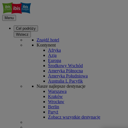
Menu
Cel podróży
Wstecz
Znajdź hotel
Kontynent
Afryka
Azja
Europa
Środkowy Wschód
Ameryka Północna
Ameryka Południowa
Australia L Pacyfik
Nasze najlepsze destynacje
Warszawa
Kraków
Wrocław
Berlin
Paryż
Zobacz wszystkie destynacje