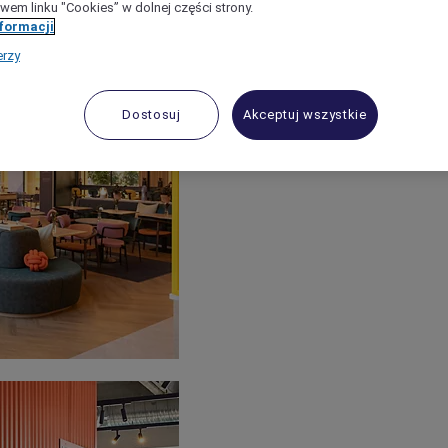
wem linku "Cookies” w dolnej części strony.
nformacji
erzy
Dostosuj
Akceptuj wszystkie