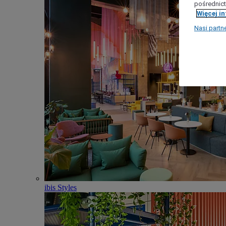
pośrednict
Więcej i
Nasi partn
ibis Styles