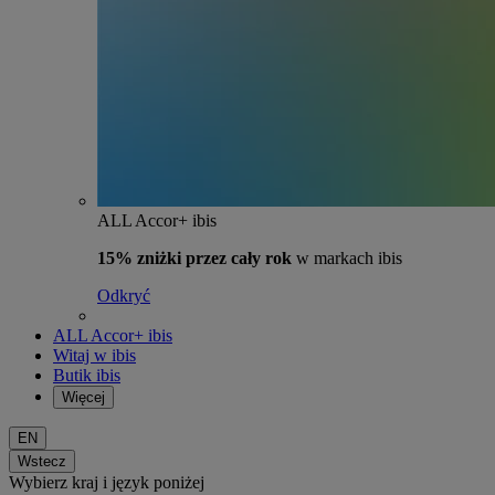
ALL Accor+ ibis
15% zniżki przez cały rok
w markach ibis
Odkryć
ALL Accor+ ibis
Witaj w ibis
Butik ibis
Więcej
EN
Wstecz
Wybierz kraj i język poniżej