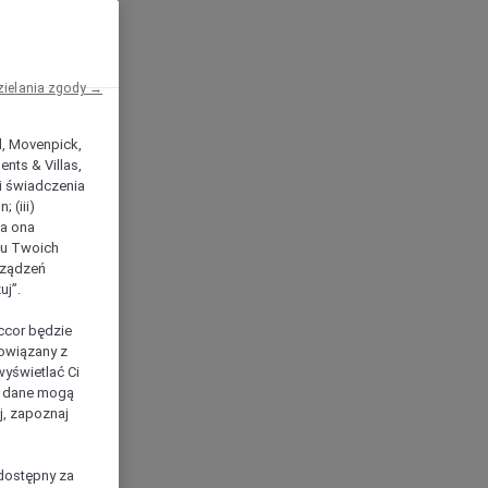
zielania zgody →
el, Movenpick,
nts & Villas,
 i świadczenia
 (iii)
ła ona
ilu Twoich
rządzeń
uj”.
ccor będzie
powiązany z
yświetlać Ci
e dane mogą
j, zapoznaj
dostępny za