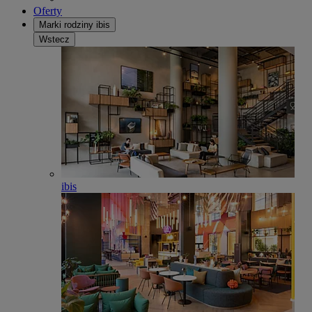
Oferty
Marki rodziny ibis
Wstecz
ibis