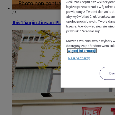
Jeśli zaakceptujesz wykorzystan
będzie przetwarzać Twój adres e-
powiązany z Twoimi danymi doty
/ 5
aby wyświetlać Ci ukierunkowane
społecznościowych. Twoje dane
Ibis Tianjin Jinwan Plaza Hotel
trzecie. Aby dowiedzieć się więc
przycisk "Personalizuj”.
Możesz zmienić swoje wybory w 
dostępny za pośrednictwem linku
Więcej informacji
Nasi partnerzy
Do