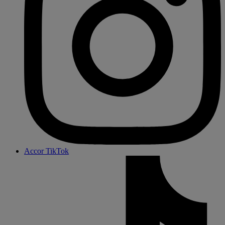
Accor TikTok