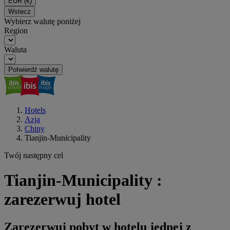
EUR
(€)
Wstecz
Wybierz walutę poniżej
Region
Waluta
Potwierdź walutę
Hotels
Azja
Chiny
Tianjin-Municipality
Twój następny cel
Tianjin-Municipality :
zarezerwuj hotel
Zarezerwuj pobyt w hotelu jednej z