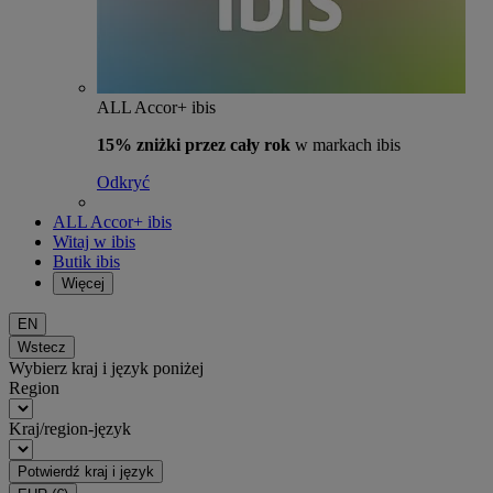
ALL Accor+ ibis
15% zniżki przez cały rok
w markach ibis
Odkryć
ALL Accor+ ibis
Witaj w ibis
Butik ibis
Więcej
EN
Wstecz
Wybierz kraj i język poniżej
Region
Kraj/region-język
Potwierdź kraj i język