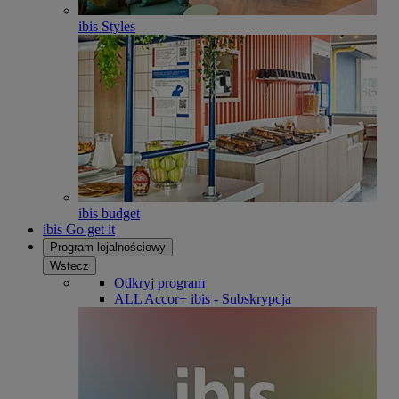
ibis Styles
ibis budget
ibis Go get it
Program lojalnościowy
Wstecz
Odkryj program
ALL Accor+ ibis - Subskrypcja