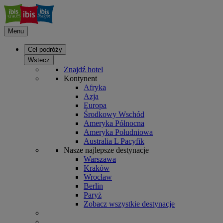
Menu
Cel podróży
Wstecz
Znajdź hotel
Kontynent
Afryka
Azja
Europa
Środkowy Wschód
Ameryka Północna
Ameryka Południowa
Australia L Pacyfik
Nasze najlepsze destynacje
Warszawa
Kraków
Wrocław
Berlin
Paryż
Zobacz wszystkie destynacje