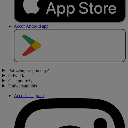
Accor Android app
P
O
B
I
E
R
Z Z
Potrzebujesz pomocy?
Odwiedź
Cele podróży
Uniwersum ibis
Accor Instagram