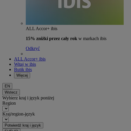
ALL Accor+ ibis
15% zniżki przez cały rok
w markach ibis
Odkryć
ALL Accor+ ibis
Witaj w ibis
Butik ibis
Więcej
EN
Wstecz
Wybierz kraj i język poniżej
Region
Kraj/region-język
Potwierdź kraj i język