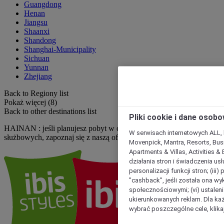
Guangdong
Henan
Jiangsu
Shaanxi
Shandong
Shanghai-Municipality
Sichuan
Yunnan
Zhejiang
Back to Regiony list
Pokaż więcej (8)
Back to other destinations list
Pliki cookie i dane osob
HAINAN : jeśli planujesz pobyt w celach rozrywkowych lub
W serwisach internetowych ALL, ho
służbowych, zapoznaj się z naszą ofertą hoteli ibis.
Movenpick, Mantra, Resorts, Busi
Apartments & Villas, Activities &
działania stron i świadczenia usł
personalizacji funkcji stron; (iii
"cashback”, jeśli została ona wyk
społecznościowymi; (vi) ustalen
ukierunkowanych reklam. Dla ka
wybrać poszczególne cele, klikaj