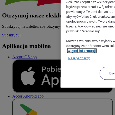
Jeśli zaakceptujesz wykorzystan
będzie przetwarzać Twój adres e-
powiązany z Twoimi danymi doty
Otrzymuj nasze ekskluzywne oferty
aby wyświetlać Ci ukierunkowane
społecznościowych. Twoje dane
trzecie. Aby dowiedzieć się więc
Subskrybuj newsletter, aby otrzymywać nasze najnowsze oferty
przycisk "Personalizuj”.
Subskrybuj
Możesz zmienić swoje wybory w 
Aplikacja mobilna
dostępny za pośrednictwem linku
Więcej informacji
Accor iOS app
Nasi partnerzy
Do
Accor Android app
P
O
B
I
E
R
Z Z