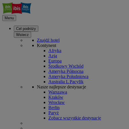
Menu
Cel podróży
Wstecz
Znajdź hotel
Kontynent
Afryka
Azja
Europa
Środkowy Wschód
Ameryka Północna
Ameryka Południowa
Australia L Pacyfik
Nasze najlepsze destynacje
Warszawa
Kraków
Wrocław
Berlin
Paryż
Zobacz wszystkie destynacje