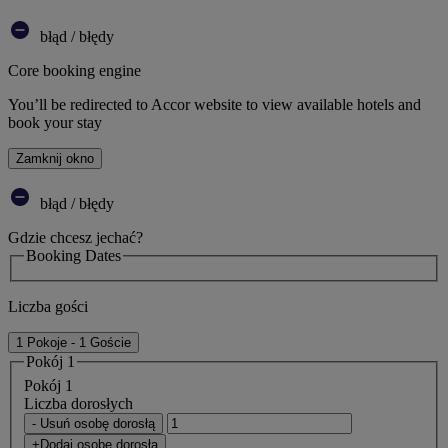
błąd / błędy
Core booking engine
You’ll be redirected to Accor website to view available hotels and
book your stay
Zamknij okno
błąd / błędy
Gdzie chcesz jechać?
Booking Dates
Liczba gości
1 Pokoje - 1 Goście
Pokój 1
Pokój 1
Liczba dorosłych
- Usuń osobę dorosłą
+Dodaj osobę dorosłą