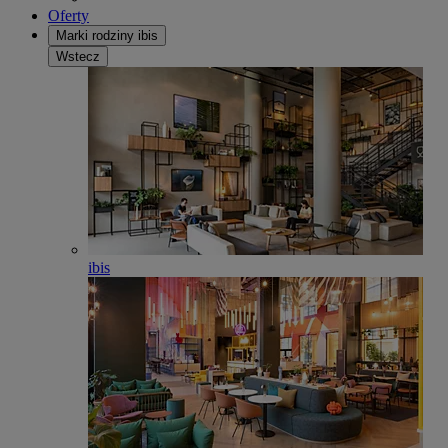
Oferty
Marki rodziny ibis
Wstecz
ibis