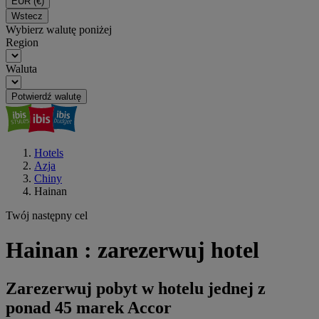
EUR
(€)
Wstecz
Wybierz walutę poniżej
Region
Waluta
Potwierdź walutę
Hotels
Azja
Chiny
Hainan
Twój następny cel
Hainan : zarezerwuj hotel
Zarezerwuj pobyt w hotelu jednej z
ponad 45 marek Accor