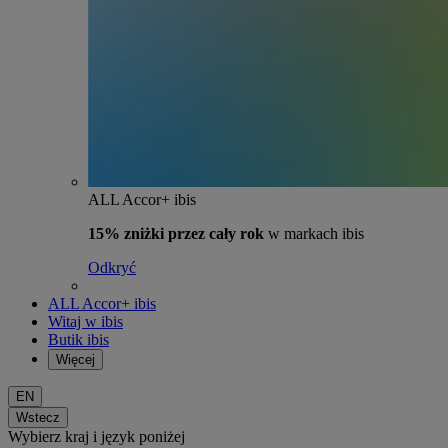
ALL Accor+ ibis
15% zniżki przez cały rok
w markach ibis
Odkryć
ALL Accor+ ibis
Witaj w ibis
Butik ibis
Więcej
EN
Wstecz
Wybierz kraj i język poniżej