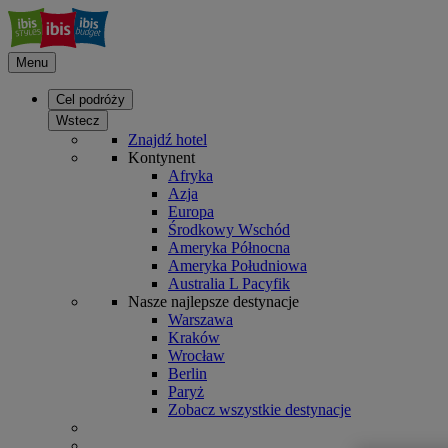
Menu
Cel podróży
Wstecz
Znajdź hotel
Kontynent
Afryka
Azja
Europa
Środkowy Wschód
Ameryka Północna
Ameryka Południowa
Australia L Pacyfik
Nasze najlepsze destynacje
Warszawa
Kraków
Wrocław
Berlin
Paryż
Zobacz wszystkie destynacje