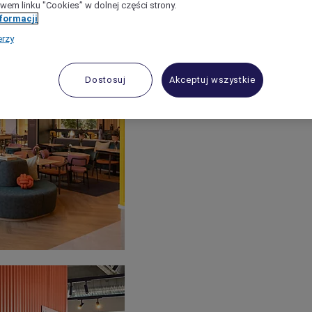
wem linku "Cookies” w dolnej części strony.
nformacji
erzy
Dostosuj
Akceptuj wszystkie