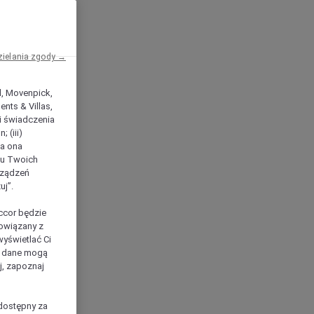
zielania zgody →
el, Movenpick,
nts & Villas,
 i świadczenia
 (iii)
ła ona
ilu Twoich
rządzeń
uj”.
ccor będzie
powiązany z
yświetlać Ci
e dane mogą
j, zapoznaj
dostępny za