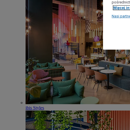
pośrednict
Więcej i
Nasi partn
ibis Styles