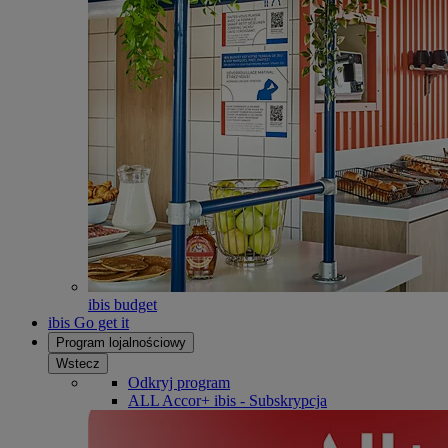
ibis budget
ibis Go get it
Program lojalnościowy
Wstecz
Odkryj program
ALL Accor+ ibis - Subskrypcja