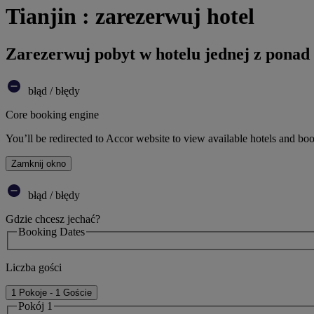
Tianjin : zarezerwuj hotel
Zarezerwuj pobyt w hotelu jednej z ponad
błąd / błędy
Core booking engine
You’ll be redirected to Accor website to view available hotels and bo
Zamknij okno
błąd / błędy
Gdzie chcesz jechać?
Booking Dates
Liczba gości
1 Pokoje - 1 Goście
Pokój 1