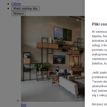
Oferty
Marki rodziny ibis
Wstecz
Pliki co
W serwisac
Mantra, Re
Activities 
usług, o kt
pomiaru og
wykupiona;
zaintereso
(telefon, 
Jeśli zaak
przetwarza
Twoimi dan
ukierunkow
być zestaw
się z sekcj
Możesz zmi
ibis