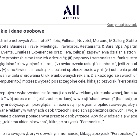
Kontynuuj bez ud
okie i dane osobowe
h internetowych ALL, hotelF1, ibis, Pullman, Novotel, Mercure, MGallery, Sofit
sorts, Business Travel, Meetings, Travelpros, Restaurants & Bars, Spa, Apartme
& Events, Limitless Experiences oraz Hera, celu: (i) zapewnienia działania stron
óre prosisz (nie możesz ich odrzucić); (ii) poprawy i personalizacji funkcji stron;
lądalności i wydajności stron; (iv) świadczenia usługi "cashback”, jeśli zosta
 (v) umożliwienia interakcji z sieciami społecznościowymi; (vi) ustalenia prof
wań w celu oferowania Ci ukierunkowanych reklam. Dla każdego ze swoich u
komputer itp.) możesz wybrać poszczególne cele, klikając przycisk "Personaliz
ceptujesz wykorzystanie informacji do celów reklamy ukierunkowanej, firma A
ć Twój adres e-mail (jeśli został podany) w wersji "shashowanej” (hashed), 
ymi dotyczącymi przeglądania, rezerwacji i programu lojalnościowego, aby w
ane reklamy w witrynach osób trzecich i sieciach społecznościowych. Twoj
iane z danymi posiadanymi przez te osoby trzecie. Aby dowiedzieć się więce
ą „reklama ukierunkowana”, klikając przycisk "Personalizuj”.
enić swoje wybory w dowolnym momencie, klikając przycisk "Personalizuj” 