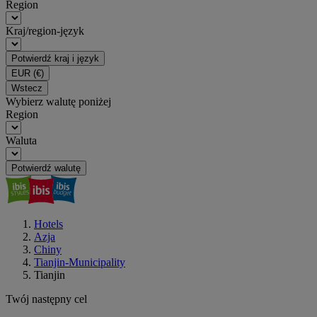
Region
Kraj/region-język
Potwierdź kraj i język
EUR
(€)
Wstecz
Wybierz walutę poniżej
Region
Waluta
Potwierdź walutę
Hotels
Azja
Chiny
Tianjin-Municipality
Tianjin
Twój następny cel