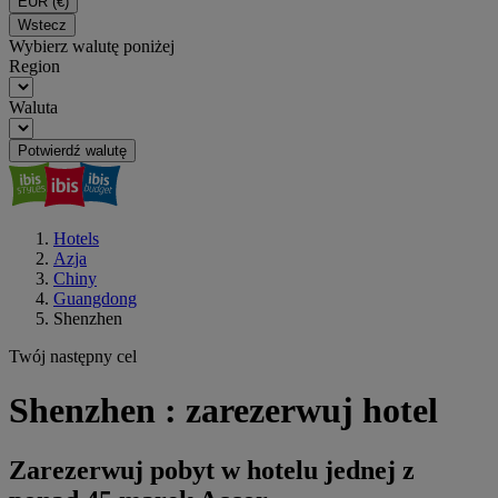
EUR
(€)
Wstecz
Wybierz walutę poniżej
Region
Waluta
Potwierdź walutę
Hotels
Azja
Chiny
Guangdong
Shenzhen
Twój następny cel
Shenzhen : zarezerwuj hotel
Zarezerwuj pobyt w hotelu jednej z