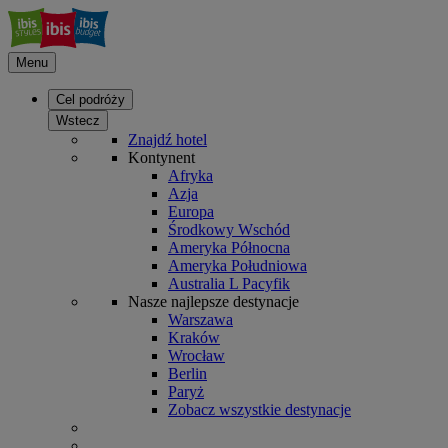
Menu
Cel podróży
Wstecz
Znajdź hotel
Kontynent
Afryka
Azja
Europa
Środkowy Wschód
Ameryka Północna
Ameryka Południowa
Australia L Pacyfik
Nasze najlepsze destynacje
Warszawa
Kraków
Wrocław
Berlin
Paryż
Zobacz wszystkie destynacje