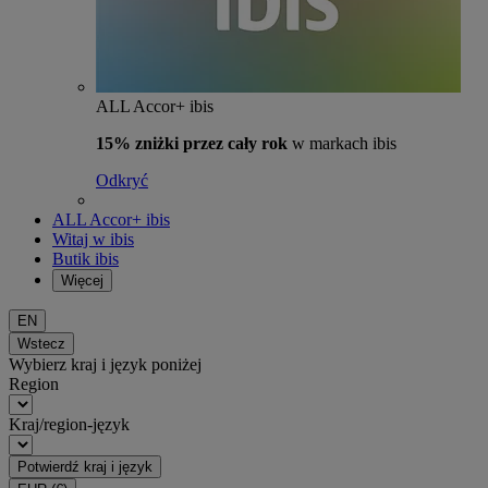
ALL Accor+ ibis
15% zniżki przez cały rok
w markach ibis
Odkryć
ALL Accor+ ibis
Witaj w ibis
Butik ibis
Więcej
EN
Wstecz
Wybierz kraj i język poniżej
Region
Kraj/region-język
Potwierdź kraj i język