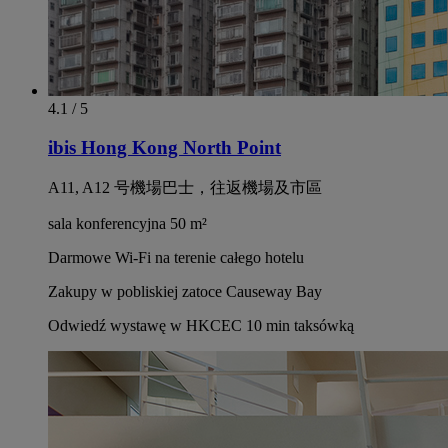
4.1 / 5
ibis Hong Kong North Point
A11, A12 号機場巴士，往返機場及市區
sala konferencyjna 50 m²
Darmowe Wi‑Fi na terenie całego hotelu
Zakupy w pobliskiej zatoce Causeway Bay
Odwiedź wystawę w HKCEC 10 min taksówką