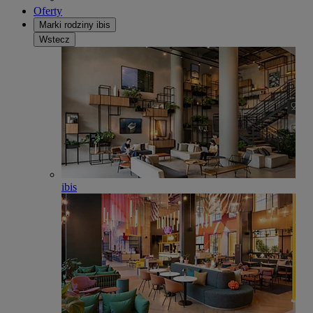
Oferty
Marki rodziny ibis
Wstecz
ibis