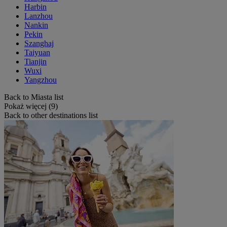
Harbin
Lanzhou
Nankin
Pekin
Szanghaj
Taiyuan
Tianjin
Wuxi
Yangzhou
Back to Miasta list
Pokaż więcej (9)
Back to other destinations list