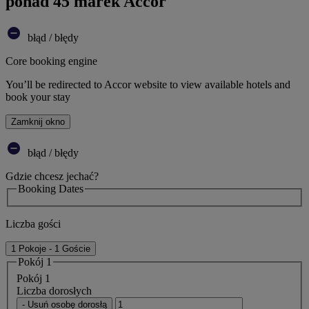
ponad 45 marek Accor
błąd / błędy
Core booking engine
You’ll be redirected to Accor website to view available hotels and
book your stay
Zamknij okno
błąd / błędy
Gdzie chcesz jechać?
Booking Dates
Liczba gości
1 Pokoje - 1 Goście
Pokój 1
Pokój 1
Liczba dorosłych
- Usuń osobę dorosłą