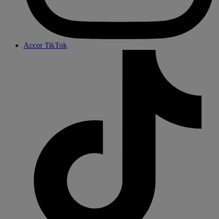
Accor TikTok