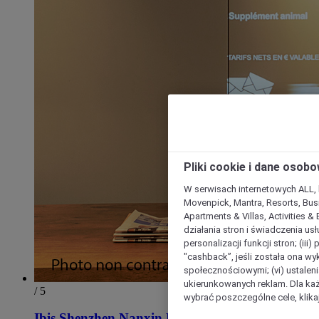
Pliki cookie i dane osob
W serwisach internetowych ALL, ho
Movenpick, Mantra, Resorts, Busi
Apartments & Villas, Activities &
działania stron i świadczenia usł
personalizacji funkcji stron; (iii
"cashback”, jeśli została ona wyk
społecznościowymi; (vi) ustalen
ukierunkowanych reklam. Dla ka
/ 5
wybrać poszczególne cele, klikaj
Ibis Shenzhen Nanxin Road Hotel