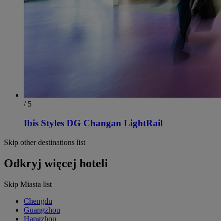
/ 5
Ibis Styles DG Changan LightRail
Skip other destinations list
Odkryj więcej hoteli
Skip Miasta list
Chengdu
Guangzhou
Hangzhou