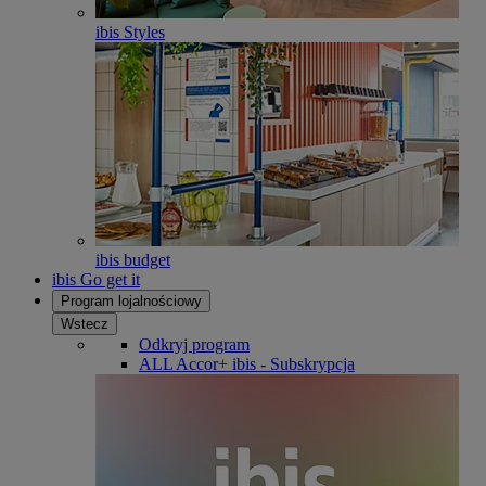
ibis Styles
ibis budget
ibis Go get it
Program lojalnościowy
Wstecz
Odkryj program
ALL Accor+ ibis - Subskrypcja