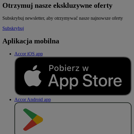
Otrzymuj nasze ekskluzywne oferty
Subskrybuj newsletter, aby otrzymywać nasze najnowsze oferty
Subskrybuj
Aplikacja mobilna
Accor iOS app
Accor Android app
P
O
B
I
E
R
Z Z