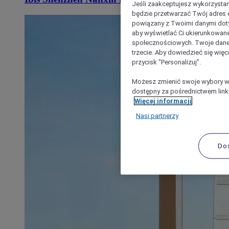
Jeśli zaakceptujesz wykorzystan
będzie przetwarzać Twój adres e-
powiązany z Twoimi danymi doty
aby wyświetlać Ci ukierunkowane
społecznościowych. Twoje dane
trzecie. Aby dowiedzieć się więc
przycisk "Personalizuj”.
Możesz zmienić swoje wybory w 
dostępny za pośrednictwem linku
Więcej informacji
Nasi partnerzy
Do