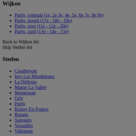
Wijken
Parijs, centraal (1e, 2e,3e, 4e, 5e, 6e,7e, 8e,9e)
Parijs, noord (17e - 18e - 19e)
Parijs, oost (11e - 12e - 20e)
Parijs, zuid (13e - 14e - 15e)
Back to Wijken list
Skip Steden list
Steden
Courbevoie
Issy Les Moulineaux
La Défense
Marne La Vallée
Montrouge
Orly
Parijs
Roissy En France
Rungis
Suresnes
Versailles
Villepinte