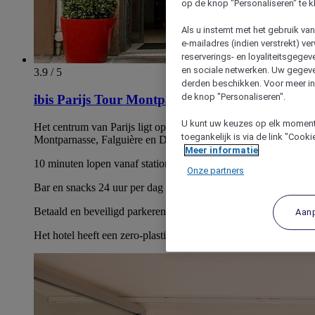
op de knop "Personaliseren" te k
Als u instemt met het gebruik va
e-mailadres (indien verstrekt) v
reserverings- en loyaliteitsgege
en sociale netwerken. Uw gegev
3.9 / 5
derden beschikken. Voor meer inf
de knop "Personaliseren".
ibis Parijs Tour Montparnasse 15ème
U kunt uw keuzes op elk moment 
Het centrum van Parijs ligt op een paar haltes van
toegankelijk is via de link "Cook
Montparnasse, Falguière en Duroc
Meer informatie
10 minuten lopen vanaf station Montparnasse
Onze partners
Bar en snacks 24 uur per dag
Betaald en beveiligd parkeren op 2 minuten van het hotel
Aan
Het hotel heeft een zero-plasticbeleid