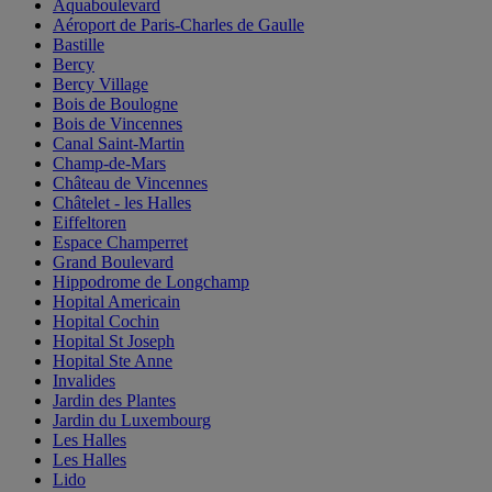
Aquaboulevard
Aéroport de Paris-Charles de Gaulle
Bastille
Bercy
Bercy Village
Bois de Boulogne
Bois de Vincennes
Canal Saint-Martin
Champ-de-Mars
Château de Vincennes
Châtelet - les Halles
Eiffeltoren
Espace Champerret
Grand Boulevard
Hippodrome de Longchamp
Hopital Americain
Hopital Cochin
Hopital St Joseph
Hopital Ste Anne
Invalides
Jardin des Plantes
Jardin du Luxembourg
Les Halles
Les Halles
Lido