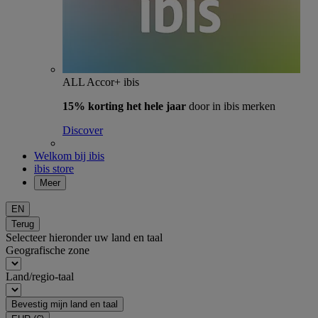
ALL Accor+ ibis
15% korting het hele jaar
door in ibis merken
Discover
Welkom bij ibis
ibis store
Meer
EN
Terug
Selecteer hieronder uw land en taal
Geografische zone
Land/regio-taal
Bevestig mijn land en taal