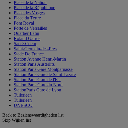
Place de la Nation
Place de la République
Place des Vosges
Place du Tertre
Pont Royal
Porte de Versailles
Quartier Latin
Roland Garros
Sacré-Coeur
Saint-Germain-des-Prés
Stade De France
Station Avenue Henri-Martin
Station Paris Austerlitz
Station Paris Gare Montparnasse
Station Paris Gare de Saint-Lazare
Station Paris Gare de l'Est
Station Paris Gare du Nord
StationParis Gare de Lyon
Tuilerieën
Tuilerieën
UNESCO
Back to Bezienswaardigheden list
Skip Wijken list