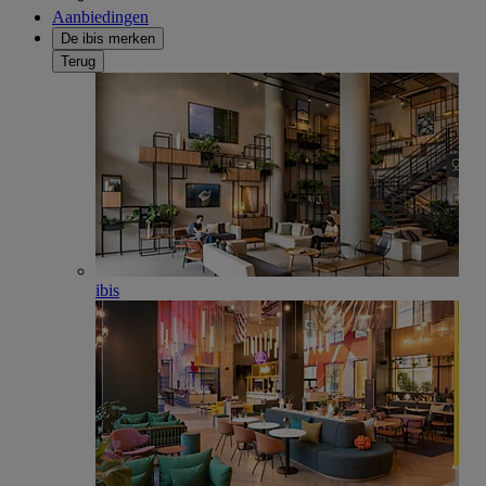
Aanbiedingen
De ibis merken
Terug
ibis