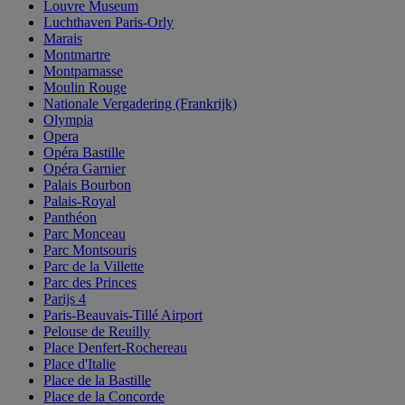
Louvre Museum
Luchthaven Paris-Orly
Marais
Montmartre
Montparnasse
Moulin Rouge
Nationale Vergadering (Frankrijk)
Olympia
Opera
Opéra Bastille
Opéra Garnier
Palais Bourbon
Palais-Royal
Panthéon
Parc Monceau
Parc Montsouris
Parc de la Villette
Parc des Princes
Parijs 4
Paris-Beauvais-Tillé Airport
Pelouse de Reuilly
Place Denfert-Rochereau
Place d'Italie
Place de la Bastille
Place de la Concorde