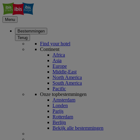
Menu
Bestemmingen
Terug
Find your hotel
Continent
Africa
Asia
Europe
Middle-East
North America
South America
Pacific
Onze topbestemmingen
Amsterdam
Londen
Parijs
Rotterdam
Berlijn
Bekijk alle bestemmingen