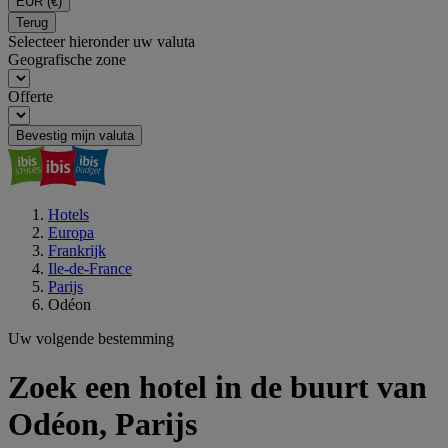
EUR
(€)
Terug
Selecteer hieronder uw valuta
Geografische zone
Offerte
Bevestig mijn valuta
Hotels
Europa
Frankrijk
Ile-de-France
Parijs
Odéon
Uw volgende bestemming
Zoek een hotel in de buurt van
Odéon, Parijs