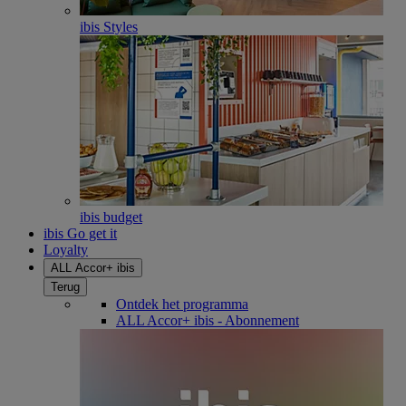
ibis Styles
ibis budget
ibis Go get it
Loyalty
ALL Accor+ ibis
Terug
Ontdek het programma
ALL Accor+ ibis - Abonnement