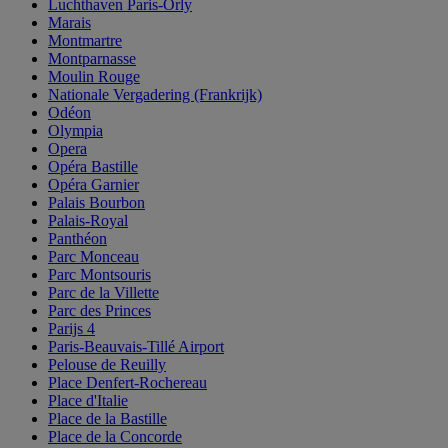
Luchthaven Paris-Orly
Marais
Montmartre
Montparnasse
Moulin Rouge
Nationale Vergadering (Frankrijk)
Odéon
Olympia
Opera
Opéra Bastille
Opéra Garnier
Palais Bourbon
Palais-Royal
Panthéon
Parc Monceau
Parc Montsouris
Parc de la Villette
Parc des Princes
Parijs 4
Paris-Beauvais-Tillé Airport
Pelouse de Reuilly
Place Denfert-Rochereau
Place d'Italie
Place de la Bastille
Place de la Concorde