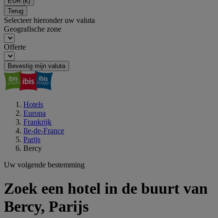
EUR
(€)
Terug
Selecteer hieronder uw valuta
Geografische zone
Offerte
Bevestig mijn valuta
Hotels
Europa
Frankrijk
Ile-de-France
Parijs
Bercy
Uw volgende bestemming
Zoek een hotel in de buurt van
Bercy, Parijs