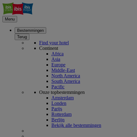
Menu
Bestemmingen
Terug
Find your hotel
Continent
Africa
Asia
Europe
Middle-East
North America
South America
Pacific
Onze topbestemmingen
Amsterdam
Londen
Parijs
Rotterdam
Berlijn
Bekijk alle bestemmingen