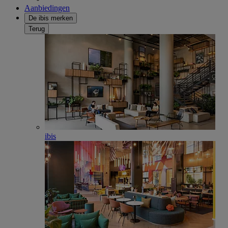
Aanbiedingen
De ibis merken
Terug
ibis