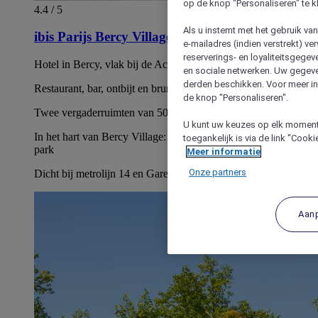
op de knop "Personaliseren" te k
4.4 / 5
Als u instemt met het gebruik va
ibis Parijs Bercy Village 12ème
e-mailadres (indien verstrekt) v
reserverings- en loyaliteitsgege
Hotel in Bercy, vlak bij de Accor Arena (op 800 m afstand)
en sociale netwerken. Uw gegev
derden beschikken. Voor meer inf
Restaurant, bar, ontbijt en brunch met verse producten
de knop "Personaliseren".
Twee vergaderruimten van 50 m² en 30 m².
U kunt uw keuzes op elk moment 
In het hart van Bercy Village: Bioscopen, bars, restaurants,
toegankelijk is via de link "Cook
park
Meer informatie
Onze partners
Dicht bij metrolijn 14 en Gare de Lyon
Aan