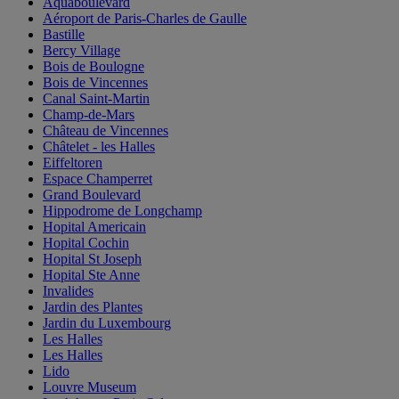
Aquaboulevard
Aéroport de Paris-Charles de Gaulle
Bastille
Bercy Village
Bois de Boulogne
Bois de Vincennes
Canal Saint-Martin
Champ-de-Mars
Château de Vincennes
Châtelet - les Halles
Eiffeltoren
Espace Champerret
Grand Boulevard
Hippodrome de Longchamp
Hopital Americain
Hopital Cochin
Hopital St Joseph
Hopital Ste Anne
Invalides
Jardin des Plantes
Jardin du Luxembourg
Les Halles
Les Halles
Lido
Louvre Museum