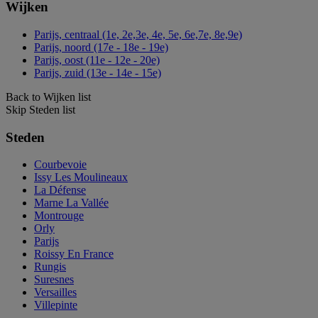
Wijken
Parijs, centraal (1e, 2e,3e, 4e, 5e, 6e,7e, 8e,9e)
Parijs, noord (17e - 18e - 19e)
Parijs, oost (11e - 12e - 20e)
Parijs, zuid (13e - 14e - 15e)
Back to Wijken list
Skip Steden list
Steden
Courbevoie
Issy Les Moulineaux
La Défense
Marne La Vallée
Montrouge
Orly
Parijs
Roissy En France
Rungis
Suresnes
Versailles
Villepinte