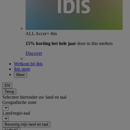
ALL Accor+ ibis
15% korting het hele jaar
door in ibis merken
Discover
Welkom bij ibis
ibis store
Meer
EN
Terug
Selecteer hieronder uw land en taal
Geografische zone
Land/regio-taal
Bevestig mijn land en taal