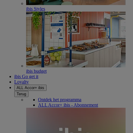
ibis Styles
ibis budget
ibis Go get it
Loyalty
ALL Accor+ ibis
Terug
Ontdek het programma
ALL Accor+ ibis - Abonnement