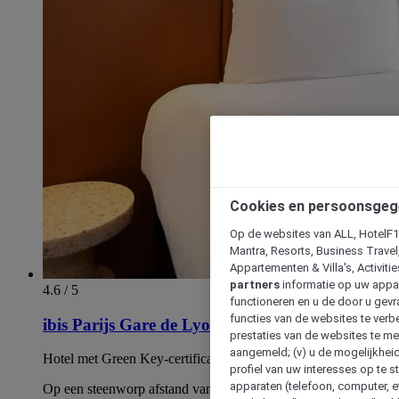
Cookies en persoonsgeg
Op de websites van ALL, HotelF1, 
Mantra, Resorts, Business Travel
Appartementen & Villa's, Activiti
partners
informatie op uw appara
4.6 / 5
functioneren en u de door u gevra
functies van de websites te verbe
ibis Parijs Gare de Lyon Ledru Rollin 12ème
prestaties van de websites te met
aangemeld; (v) u de mogelijkheid
Hotel met Green Key-certificaat
profiel van uw interesses op te s
apparaten (telefoon, computer, e
Op een steenworp afstand van de Gare de Lyon en de Place