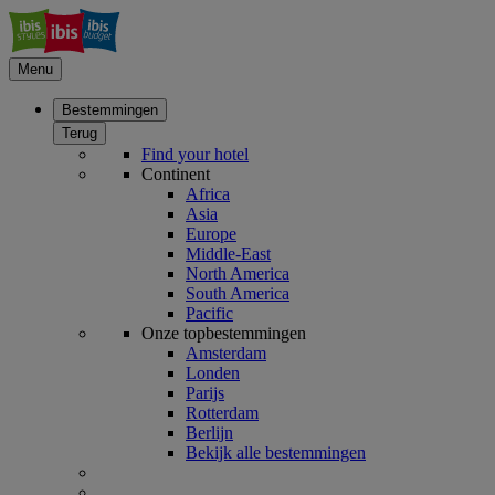
Menu
Bestemmingen
Terug
Find your hotel
Continent
Africa
Asia
Europe
Middle-East
North America
South America
Pacific
Onze topbestemmingen
Amsterdam
Londen
Parijs
Rotterdam
Berlijn
Bekijk alle bestemmingen