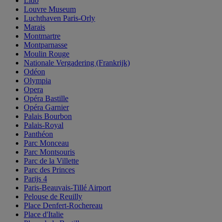
Lido
Louvre Museum
Luchthaven Paris-Orly
Marais
Montmartre
Montparnasse
Moulin Rouge
Nationale Vergadering (Frankrijk)
Odéon
Olympia
Opera
Opéra Bastille
Opéra Garnier
Palais Bourbon
Palais-Royal
Panthéon
Parc Monceau
Parc Montsouris
Parc de la Villette
Parc des Princes
Parijs 4
Paris-Beauvais-Tillé Airport
Pelouse de Reuilly
Place Denfert-Rochereau
Place d'Italie