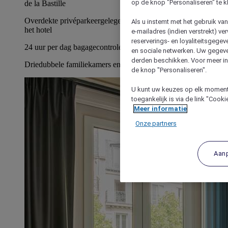
op de knop "Personaliseren" te k
de la Bastille
Overdekte privéparkeergelegenheid, rechtstreeks toegang tot
Als u instemt met het gebruik va
het hotel
e-mailadres (indien verstrekt) v
reserverings- en loyaliteitsgege
24 uur per dag bagagecontrole (tegen betaling)
en sociale netwerken. Uw gegev
derden beschikken. Voor meer inf
Driedubbele familiekamers en kamers met tussendeur
de knop "Personaliseren".
U kunt uw keuzes op elk moment 
toegankelijk is via de link "Cook
Meer informatie
Onze partners
Aan