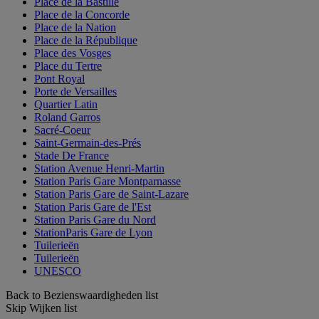
Place de la Bastille
Place de la Concorde
Place de la Nation
Place de la République
Place des Vosges
Place du Tertre
Pont Royal
Porte de Versailles
Quartier Latin
Roland Garros
Sacré-Coeur
Saint-Germain-des-Prés
Stade De France
Station Avenue Henri-Martin
Station Paris Gare Montparnasse
Station Paris Gare de Saint-Lazare
Station Paris Gare de l'Est
Station Paris Gare du Nord
StationParis Gare de Lyon
Tuilerieën
Tuilerieën
UNESCO
Back to Bezienswaardigheden list
Skip Wijken list