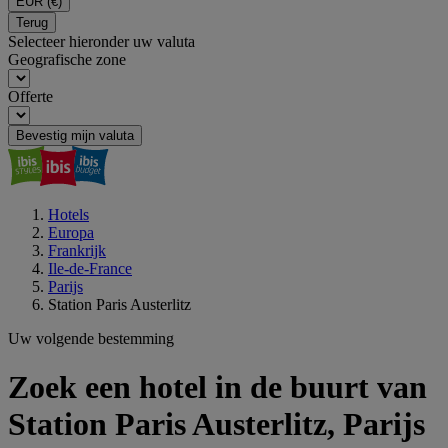
EUR
(€)
Terug
Selecteer hieronder uw valuta
Geografische zone
Offerte
Bevestig mijn valuta
Hotels
Europa
Frankrijk
Ile-de-France
Parijs
Station Paris Austerlitz
Uw volgende bestemming
Zoek een hotel in de buurt van
Station Paris Austerlitz, Parijs