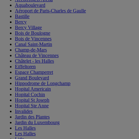
Aquaboulevard
Aéroport de Paris-Charles de Gaulle
Bastille
Bercy
Bercy Village
Bois de Boulogne
Bois de Vincennes
Canal Saint-Martin
Champ-de-Mars
Château de Vincennes
Châtelet - les Halles
Eiffeltoren
Espace Champerret
Grand Boulevard
Hippodrome de Longchamp
Hopital Americain
Hopital Cochin
Hopital St Joseph
Hopital Ste Anne
Invalides
Jardin des Plantes
Jardin du Luxembourg
Les Halles
Les Halles