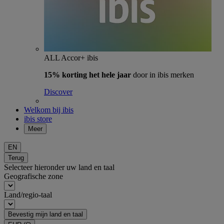
ALL Accor+ ibis
15% korting het hele jaar
door in ibis merken
Discover
Welkom bij ibis
ibis store
Meer
EN
Terug
Selecteer hieronder uw land en taal
Geografische zone
Land/regio-taal
Bevestig mijn land en taal