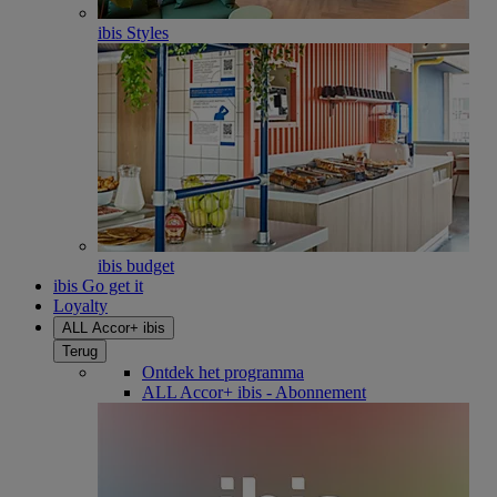
ibis Styles
ibis budget
ibis Go get it
Loyalty
ALL Accor+ ibis
Terug
Ontdek het programma
ALL Accor+ ibis - Abonnement