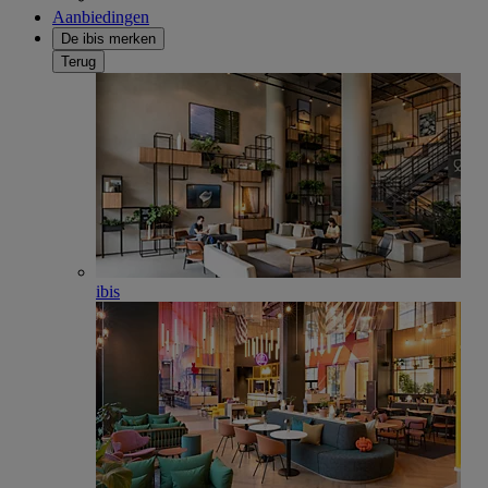
Aanbiedingen
De ibis merken
Terug
ibis