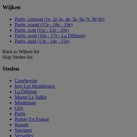
Wijken
Parijs, centraal (1e, 2e,3e, 4e, 5e, 6e,7e, 8e,9e)
Parijs, noord (17e - 18e - 19e)
Parijs, oost (11e - 12e - 20e)
Parijs, west (16e - 17e - La Défense)
Parijs, zuid (13e - 14e - 15e)
Back to Wijken list
Skip Steden list
Steden
Courbevoie
Issy Les Moulineaux
La Défense
Marne La Vallée
Montrouge
Orly
Parijs
Roissy En France
Rungis
Suresnes
Versailles