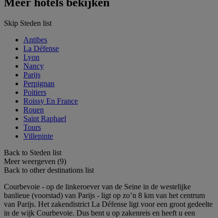
Meer hotels bekijken
Skip Steden list
Antibes
La Défense
Lyon
Nancy
Parijs
Perpignan
Poitiers
Roissy En France
Rouen
Saint Raphael
Tours
Villepinte
Back to Steden list
Meer weergeven (9)
Back to other destinations list
Courbevoie - op de linkeroever van de Seine in de westelijke
banlieue (voorstad) van Parijs - ligt op zo’n 8 km van het centrum
van Parijs. Het zakendistrict La Défense ligt voor een groot gedeelte
in de wijk Courbevoie. Dus bent u op zakenreis en heeft u een