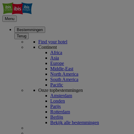
Menu
Bestemmingen
Terug
Find your hotel
Continent
Africa
Asia
Europe
Middle-East
North America
South America
Pacific
Onze topbestemmingen
Amsterdam
Londen
Parijs
Rotterdam
Berlijn
Bekijk alle bestemmingen