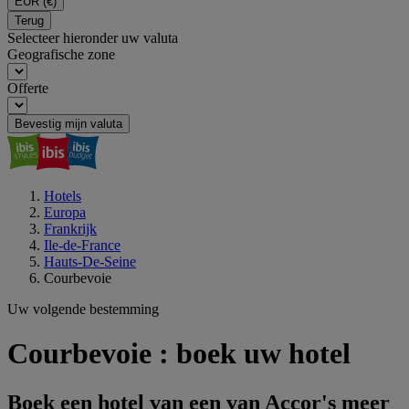
EUR
(€)
Terug
Selecteer hieronder uw valuta
Geografische zone
Offerte
Bevestig mijn valuta
Hotels
Europa
Frankrijk
Ile-de-France
Hauts-De-Seine
Courbevoie
Uw volgende bestemming
Courbevoie : boek uw hotel
Boek een hotel van een van Accor's meer