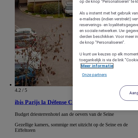
op de knop "Personaliseren" te k
Als u instemt met het gebruik va
e-mailadres (indien verstrekt) v
reserverings- en loyaliteitsgege
en sociale netwerken. Uw gegev
derden beschikken. Voor meer inf
de knop "Personaliseren".
U kunt uw keuzes op elk moment 
toegankelijk is via de link "Cook
Meer informatie
Onze partners
4.2 / 5
Aan
ibis Parijs la Défense Courbevoie
Budget driesterrenhotel aan de oevers van de Seine
Gezellige kamers, sommige met uitzicht op de Seine en de
Eiffeltoren