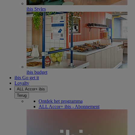
ibis Styles
ibis budget
ibis Go get it
Loyalty
ALL Accor+ ibis
Terug
Ontdek het programma
ALL Accor+ ibis - Abonnement