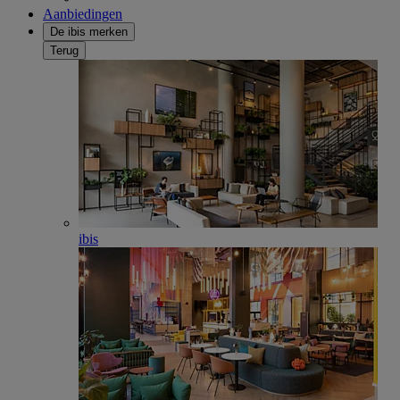
Aanbiedingen
De ibis merken
Terug
ibis