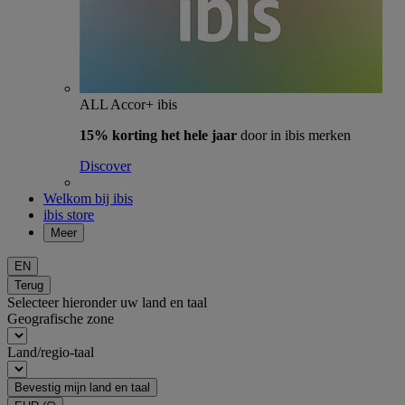
ALL Accor+ ibis
15% korting het hele jaar
door in ibis merken
Discover
Welkom bij ibis
ibis store
Meer
EN
Terug
Selecteer hieronder uw land en taal
Geografische zone
Land/regio-taal
Bevestig mijn land en taal