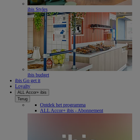
ibis Styles
ibis budget
ibis Go get it
Loyalty
ALL Accor+ ibis
Terug
Ontdek het programma
ALL Accor+ ibis - Abonnement