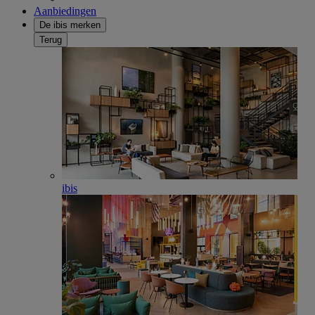
Aanbiedingen
De ibis merken
Terug
ibis