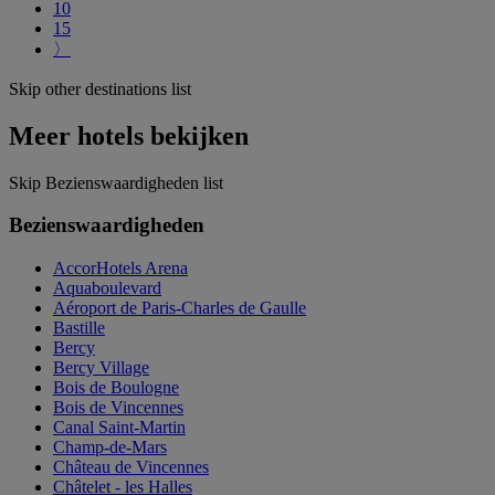
10
15
〉
Skip other destinations list
Meer hotels bekijken
Skip Bezienswaardigheden list
Bezienswaardigheden
AccorHotels Arena
Aquaboulevard
Aéroport de Paris-Charles de Gaulle
Bastille
Bercy
Bercy Village
Bois de Boulogne
Bois de Vincennes
Canal Saint-Martin
Champ-de-Mars
Château de Vincennes
Châtelet - les Halles