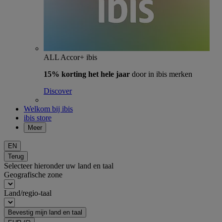
ALL Accor+ ibis
15% korting het hele jaar
door in ibis merken
Discover
Welkom bij ibis
ibis store
Meer
EN
Terug
Selecteer hieronder uw land en taal
Geografische zone
Land/regio-taal
Bevestig mijn land en taal