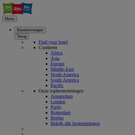
Menu
Bestemmingen
Terug
Find your hotel
Continent
Africa
Asia
Europe
Middle-East
North America
South America
Pacific
Onze topbestemmingen
Amsterdam
Londen
Parijs
Rotterdam
Berlijn
Bekijk alle bestemmingen