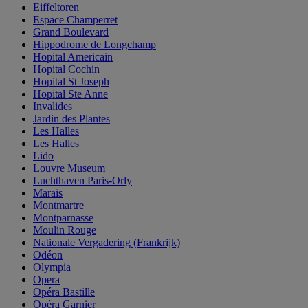
Eiffeltoren
Espace Champerret
Grand Boulevard
Hippodrome de Longchamp
Hopital Americain
Hopital Cochin
Hopital St Joseph
Hopital Ste Anne
Invalides
Jardin des Plantes
Les Halles
Les Halles
Lido
Louvre Museum
Luchthaven Paris-Orly
Marais
Montmartre
Montparnasse
Moulin Rouge
Nationale Vergadering (Frankrijk)
Odéon
Olympia
Opera
Opéra Bastille
Opéra Garnier