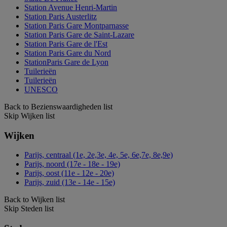
Station Avenue Henri-Martin
Station Paris Austerlitz
Station Paris Gare Montparnasse
Station Paris Gare de Saint-Lazare
Station Paris Gare de l'Est
Station Paris Gare du Nord
StationParis Gare de Lyon
Tuilerieën
Tuilerieën
UNESCO
Back to Bezienswaardigheden list
Skip Wijken list
Wijken
Parijs, centraal (1e, 2e,3e, 4e, 5e, 6e,7e, 8e,9e)
Parijs, noord (17e - 18e - 19e)
Parijs, oost (11e - 12e - 20e)
Parijs, zuid (13e - 14e - 15e)
Back to Wijken list
Skip Steden list