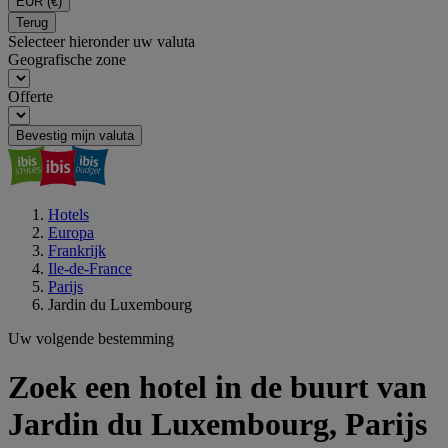
EUR
(€)
Terug
Selecteer hieronder uw valuta
Geografische zone
Offerte
Bevestig mijn valuta
Hotels
Europa
Frankrijk
Ile-de-France
Parijs
Jardin du Luxembourg
Uw volgende bestemming
Zoek een hotel in de buurt van
Jardin du Luxembourg, Parijs