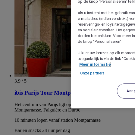
op de knop "Personaliseren" te k
Als u instemt met het gebruik va
e-mailadres (indien verstrekt) v
reserverings- en loyaliteitsgege
en sociale netwerken. Uw gegev
derden beschikken. Voor meer inf
de knop "Personaliseren".
U kunt uw keuzes op elk moment 
toegankelijk is via de link "Cook
Meer informatie
Onze partners
3.9 / 5
Aan
ibis Parijs Tour Montparnasse 15ème
Het centrum van Parijs ligt op een paar haltes van
Montparnasse, Falguière en Duroc
10 minuten lopen vanaf station Montparnasse
Bar en snacks 24 uur per dag