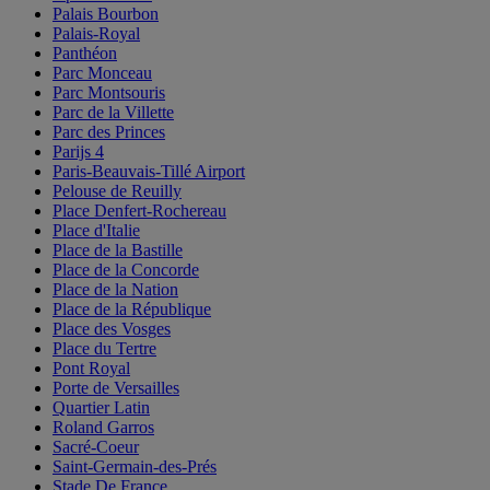
Palais Bourbon
Palais-Royal
Panthéon
Parc Monceau
Parc Montsouris
Parc de la Villette
Parc des Princes
Parijs 4
Paris-Beauvais-Tillé Airport
Pelouse de Reuilly
Place Denfert-Rochereau
Place d'Italie
Place de la Bastille
Place de la Concorde
Place de la Nation
Place de la République
Place des Vosges
Place du Tertre
Pont Royal
Porte de Versailles
Quartier Latin
Roland Garros
Sacré-Coeur
Saint-Germain-des-Prés
Stade De France