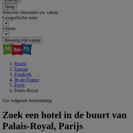
EUR
(€)
Terug
Selecteer hieronder uw valuta
Geografische zone
Offerte
Bevestig mijn valuta
Hotels
Europa
Frankrijk
Ile-de-France
Parijs
Palais-Royal
Uw volgende bestemming
Zoek een hotel in de buurt van
Palais-Royal, Parijs