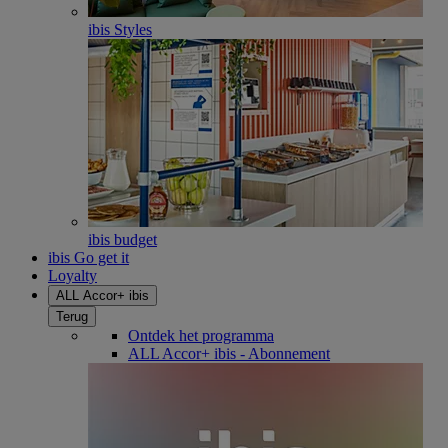
ibis Styles
ibis budget
ibis Go get it
Loyalty
ALL Accor+ ibis
Terug
Ontdek het programma
ALL Accor+ ibis - Abonnement