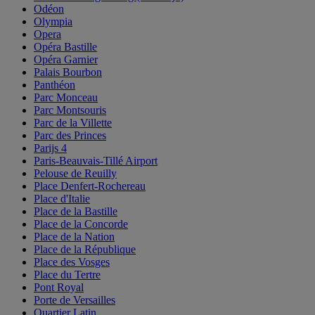
Odéon
Olympia
Opera
Opéra Bastille
Opéra Garnier
Palais Bourbon
Panthéon
Parc Monceau
Parc Montsouris
Parc de la Villette
Parc des Princes
Parijs 4
Paris-Beauvais-Tillé Airport
Pelouse de Reuilly
Place Denfert-Rochereau
Place d'Italie
Place de la Bastille
Place de la Concorde
Place de la Nation
Place de la République
Place des Vosges
Place du Tertre
Pont Royal
Porte de Versailles
Quartier Latin