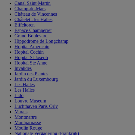
Canal Saint-Martin
Champ-de-Mars
Château de Vincennes
Châtelet - les Halles
Eiffeltoren
Espace Champerret
Grand Boulevard
Hippodrome de Longchamp
Hopital Americain
Hopital Cochin
Hopital St Joseph
Hopital Ste Anne
Invalides
Jardin des Plantes
Jardin du Luxembourg
Les Halles
Les Halles
Lido
Louvre Museum
Luchthaven Paris-Orly
Marais
Montmartre
Montparnasse
Moulin Rouge
Nationale Vergadering (Frankrijk)