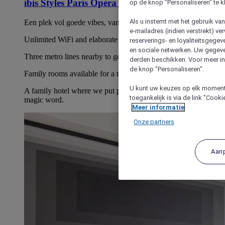
ibis Styles Paris Opéra Lafayette
op de knop "Personaliseren" te k
Als u instemt met het gebruik va
Een plek vol goede vibes, van top tot teen gerenoveerd.
e-mailadres (indien verstrekt) v
Unlimited WiFi and elaborate breakfast.
reserverings- en loyaliteitsgege
en sociale netwerken. Uw gegev
Three metro lines nearby to get around the capital.
derden beschikken. Voor meer inf
de knop "Personaliseren".
Family rooms available for a trip with the whole gang.
U kunt uw keuzes op elk moment 
A family hotel where we put people first. Friendliness is the
toegankelijk is via de link "Cook
magic word.
Meer informatie
Onze partners
Aan