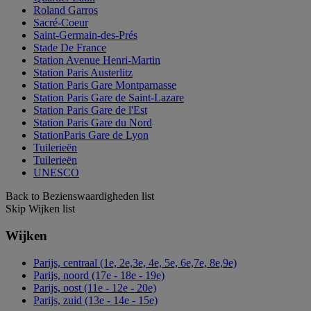
Roland Garros
Sacré-Coeur
Saint-Germain-des-Prés
Stade De France
Station Avenue Henri-Martin
Station Paris Austerlitz
Station Paris Gare Montparnasse
Station Paris Gare de Saint-Lazare
Station Paris Gare de l'Est
Station Paris Gare du Nord
StationParis Gare de Lyon
Tuilerieën
Tuilerieën
UNESCO
Back to Bezienswaardigheden list
Skip Wijken list
Wijken
Parijs, centraal (1e, 2e,3e, 4e, 5e, 6e,7e, 8e,9e)
Parijs, noord (17e - 18e - 19e)
Parijs, oost (11e - 12e - 20e)
Parijs, zuid (13e - 14e - 15e)