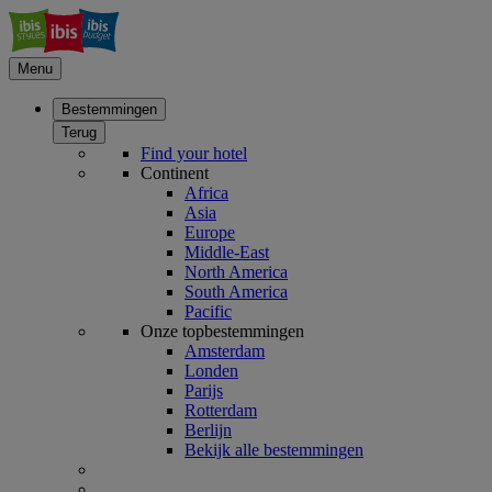
Menu
Bestemmingen
Terug
Find your hotel
Continent
Africa
Asia
Europe
Middle-East
North America
South America
Pacific
Onze topbestemmingen
Amsterdam
Londen
Parijs
Rotterdam
Berlijn
Bekijk alle bestemmingen