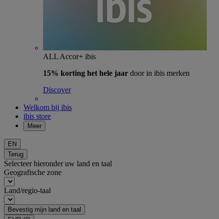
ALL Accor+ ibis
15% korting het hele jaar
door in ibis merken
Discover
Welkom bij ibis
ibis store
Meer
EN
Terug
Selecteer hieronder uw land en taal
Geografische zone
Land/regio-taal
Bevestig mijn land en taal