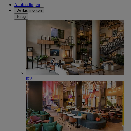
Aanbiedingen
De ibis merken
Terug
ibis