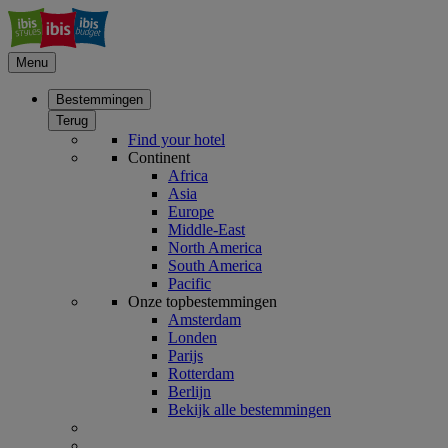
Menu
Bestemmingen
Terug
Find your hotel
Continent
Africa
Asia
Europe
Middle-East
North America
South America
Pacific
Onze topbestemmingen
Amsterdam
Londen
Parijs
Rotterdam
Berlijn
Bekijk alle bestemmingen