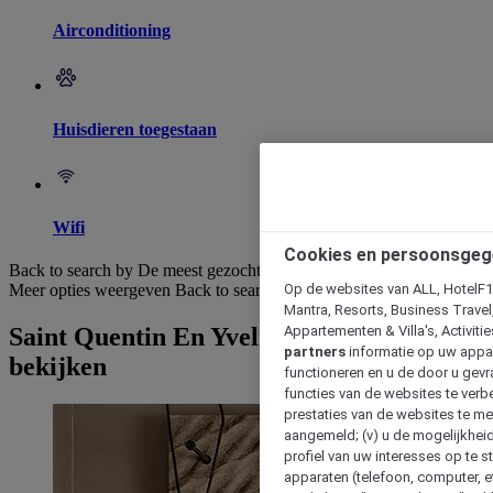
Airconditioning
Huisdieren toegestaan
Wifi
Cookies en persoonsgeg
Back to search by De meest gezochte
Op de websites van ALL, HotelF1, 
Meer opties weergeven
Back to search by categories
Mantra, Resorts, Business Travel
Appartementen & Villa's, Activiti
Saint Quentin En Yvelines: Hotels
partners
informatie op uw appara
bekijken
functioneren en u de door u gevra
functies van de websites te verbe
prestaties van de websites te met
aangemeld; (v) u de mogelijkheid
profiel van uw interesses op te s
apparaten (telefoon, computer, e