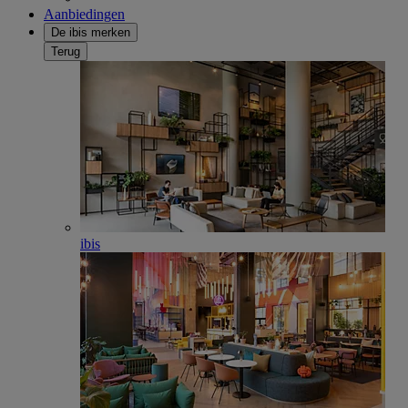
Aanbiedingen
De ibis merken
Terug
ibis