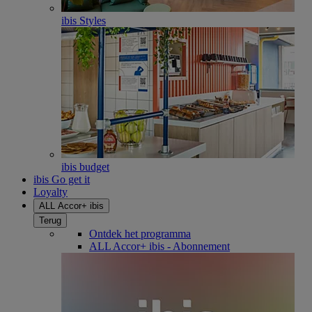
ibis Styles
ibis budget
ibis Go get it
Loyalty
ALL Accor+ ibis
Terug
Ontdek het programma
ALL Accor+ ibis - Abonnement