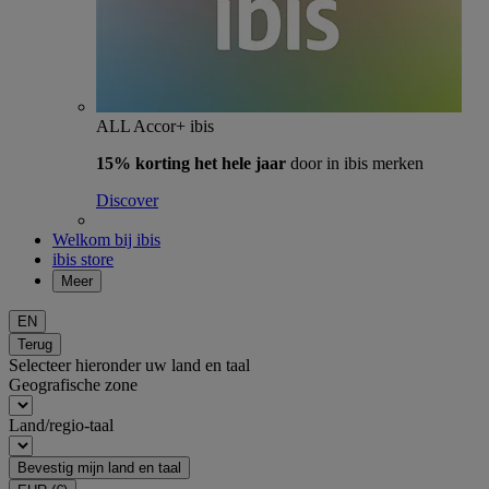
ALL Accor+ ibis
15% korting het hele jaar
door in ibis merken
Discover
Welkom bij ibis
ibis store
Meer
EN
Terug
Selecteer hieronder uw land en taal
Geografische zone
Land/regio-taal
Bevestig mijn land en taal