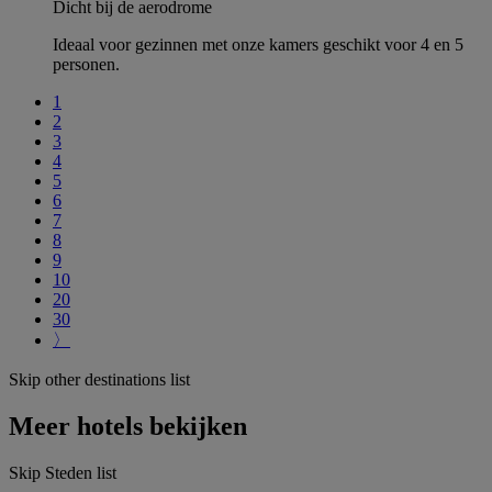
Dicht bij de aerodrome
Ideaal voor gezinnen met onze kamers geschikt voor 4 en 5
personen.
1
2
3
4
5
6
7
8
9
10
20
30
〉
Skip other destinations list
Meer hotels bekijken
Skip Steden list