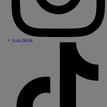
Accor TikTok