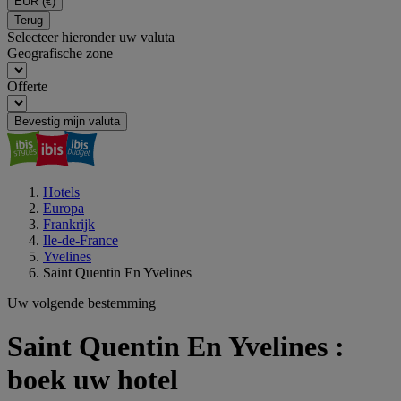
EUR
(€)
Terug
Selecteer hieronder uw valuta
Geografische zone
Offerte
Bevestig mijn valuta
Hotels
Europa
Frankrijk
Ile-de-France
Yvelines
Saint Quentin En Yvelines
Uw volgende bestemming
Saint Quentin En Yvelines :
boek uw hotel