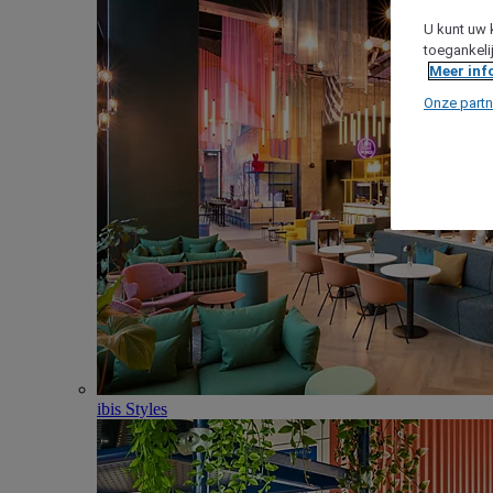
U kunt uw 
toegankeli
Meer inf
Onze partn
ibis Styles