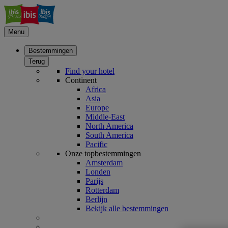
Menu
Bestemmingen
Terug
Find your hotel
Continent
Africa
Asia
Europe
Middle-East
North America
South America
Pacific
Onze topbestemmingen
Amsterdam
Londen
Parijs
Rotterdam
Berlijn
Bekijk alle bestemmingen