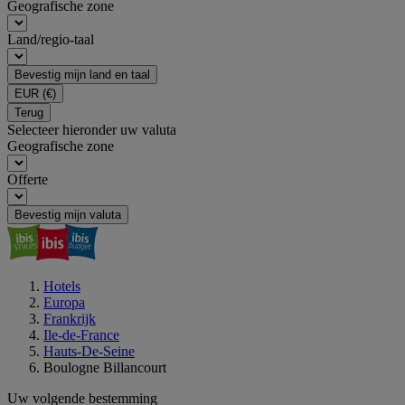
Geografische zone
Land/regio-taal
Bevestig mijn land en taal
EUR
(€)
Terug
Selecteer hieronder uw valuta
Geografische zone
Offerte
Bevestig mijn valuta
Hotels
Europa
Frankrijk
Ile-de-France
Hauts-De-Seine
Boulogne Billancourt
Uw volgende bestemming