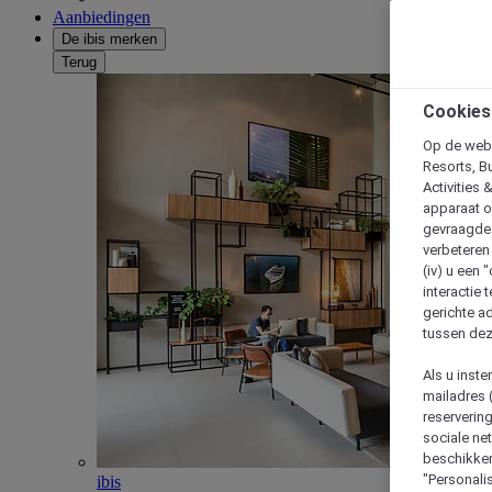
Aanbiedingen
De ibis merken
Terug
Cookies
Op de webs
Resorts, B
Activities 
apparaat o
gevraagde d
verbeteren 
(iv) u een
interactie 
gerichte ad
tussen dez
Als u inst
mailadres 
reserverin
sociale n
beschikken
"Personalis
ibis