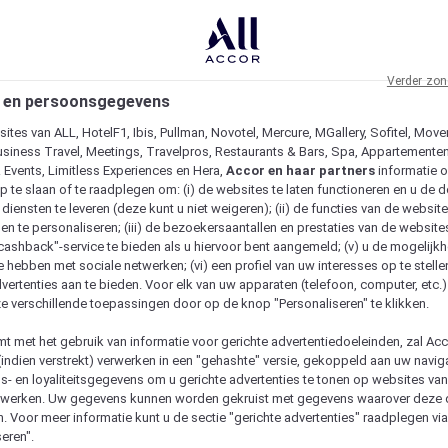
Verder zon
 en persoonsgegevens
ites van ALL, HotelF1, Ibis, Pullman, Novotel, Mercure, MGallery, Sofitel, Move
usiness Travel, Meetings, Travelpros, Restaurants & Bars, Spa, Appartementen 
& Events, Limitless Experiences en Hera,
Accor en haar partners
informatie 
p te slaan of te raadplegen om: (i) de websites te laten functioneren en u de d
iensten te leveren (deze kunt u niet weigeren); (ii) de functies van de website
en te personaliseren; (iii) de bezoekersaantallen en prestaties van de website
 "cashback"-service te bieden als u hiervoor bent aangemeld; (v) u de mogelijk
te hebben met sociale netwerken; (vi) een profiel van uw interesses op te stell
vertenties aan te bieden. Voor elk van uw apparaten (telefoon, computer, etc.)
e verschillende toepassingen door op de knop "Personaliseren" te klikken.
emt met het gebruik van informatie voor gerichte advertentiedoeleinden, zal Ac
(indien verstrekt) verwerken in een "gehashte" versie, gekoppeld aan uw naviga
gs- en loyaliteitsgegevens om u gerichte advertenties te tonen op websites va
etwerken. Uw gegevens kunnen worden gekruist met gegevens waarover deze
. Voor meer informatie kunt u de sectie "gerichte advertenties" raadplegen vi
eren".