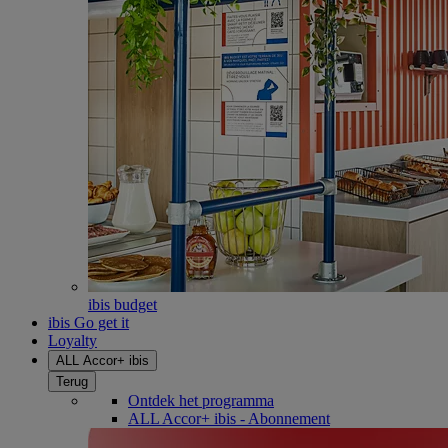
ibis budget
ibis Go get it
Loyalty
ALL Accor+ ibis
Terug
Ontdek het programma
ALL Accor+ ibis - Abonnement