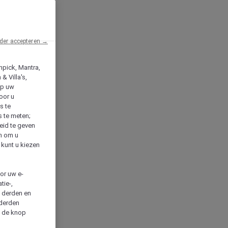
der accepteren →
npick, Mantra,
& Villa's,
op uw
oor u
s te
s te meten;
heid te geven
en om u
 kunt u kiezen
cor uw e-
tie-,
n derden en
 derden
a de knop