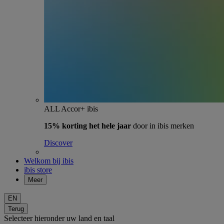
ALL Accor+ ibis
15% korting het hele jaar
door in ibis merken
Discover
Welkom bij ibis
ibis store
Meer
EN
Terug
Selecteer hieronder uw land en taal