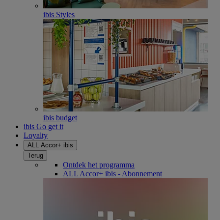
ibis Styles
ibis budget
ibis Go get it
Loyalty
ALL Accor+ ibis
Terug
Ontdek het programma
ALL Accor+ ibis - Abonnement