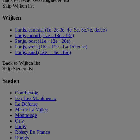
Back to Bezienswaardigheden list
Skip Wijken list
Wijken
Parijs, centraal (1e, 2e,3e, 4e, 5e, 6e,7e, 8e,9e)
Parijs, noord (17e - 18e - 19e)
Parijs, oost (11e - 12e - 20e)
Parijs, west (16e - 17e - La Défense)
Parijs, zuid (13e - 14e - 15e)
Back to Wijken list
Skip Steden list
Steden
Courbevoie
Issy Les Moulineaux
La Défense
Marne La Vallée
Montrouge
Orly
Parijs
Roissy En France
Rungis