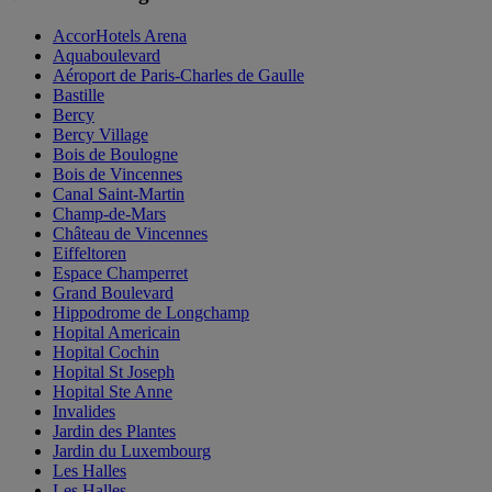
AccorHotels Arena
Aquaboulevard
Aéroport de Paris-Charles de Gaulle
Bastille
Bercy
Bercy Village
Bois de Boulogne
Bois de Vincennes
Canal Saint-Martin
Champ-de-Mars
Château de Vincennes
Eiffeltoren
Espace Champerret
Grand Boulevard
Hippodrome de Longchamp
Hopital Americain
Hopital Cochin
Hopital St Joseph
Hopital Ste Anne
Invalides
Jardin des Plantes
Jardin du Luxembourg
Les Halles
Les Halles