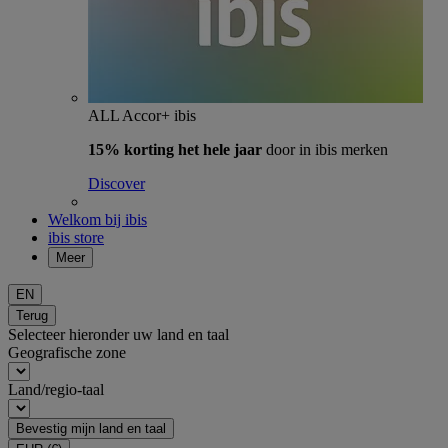
ALL Accor+ ibis
15% korting het hele jaar
door in ibis merken
Discover
Welkom bij ibis
ibis store
Meer
EN
Terug
Selecteer hieronder uw land en taal
Geografische zone
Land/regio-taal
Bevestig mijn land en taal