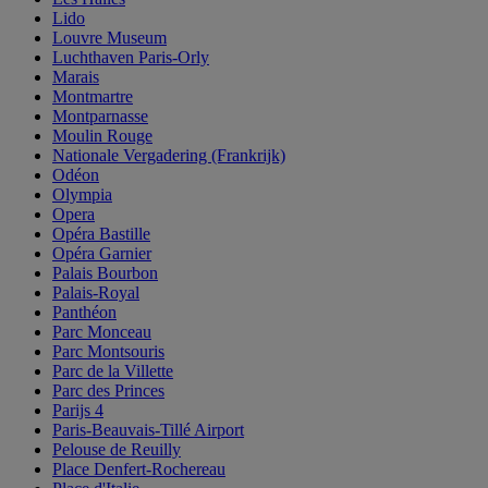
Lido
Louvre Museum
Luchthaven Paris-Orly
Marais
Montmartre
Montparnasse
Moulin Rouge
Nationale Vergadering (Frankrijk)
Odéon
Olympia
Opera
Opéra Bastille
Opéra Garnier
Palais Bourbon
Palais-Royal
Panthéon
Parc Monceau
Parc Montsouris
Parc de la Villette
Parc des Princes
Parijs 4
Paris-Beauvais-Tillé Airport
Pelouse de Reuilly
Place Denfert-Rochereau