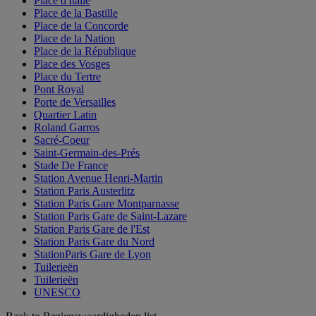
Place d'Italie
Place de la Bastille
Place de la Concorde
Place de la Nation
Place de la République
Place des Vosges
Place du Tertre
Pont Royal
Porte de Versailles
Quartier Latin
Roland Garros
Sacré-Coeur
Saint-Germain-des-Prés
Stade De France
Station Avenue Henri-Martin
Station Paris Austerlitz
Station Paris Gare Montparnasse
Station Paris Gare de Saint-Lazare
Station Paris Gare de l'Est
Station Paris Gare du Nord
StationParis Gare de Lyon
Tuilerieën
Tuilerieën
UNESCO