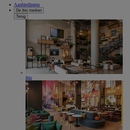
Aanbiedingen
De ibis merken
Terug
ibis