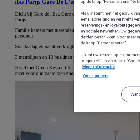
ibis Parijs Gare De L'est Tgv
op de knop "Personaliseren" te k
Als u instemt met het gebruik va
Dicht bij Gare de l'Est, Gare du Nord en de luchthavens van
e-mailadres (indien verstrekt) v
Parijs
reserverings- en loyaliteitsgege
Familie kamers met tussendeur geschikt voor maximaal 6
en sociale netwerken. Uw gegev
personen
derden beschikken. Voor meer inf
de knop "Personaliseren".
Snacks dag en nacht verkrijgbaar
U kunt uw keuzes op elk moment 
3 metrolijnen en 10 buslijnen voor heel Parijs
toegankelijk is via de link "Cook
Meer informatie
Hotel met Green Key-certificering: een erkenning voor onze
inzet voor duurzaam toerisme.
Onze partners
Aan