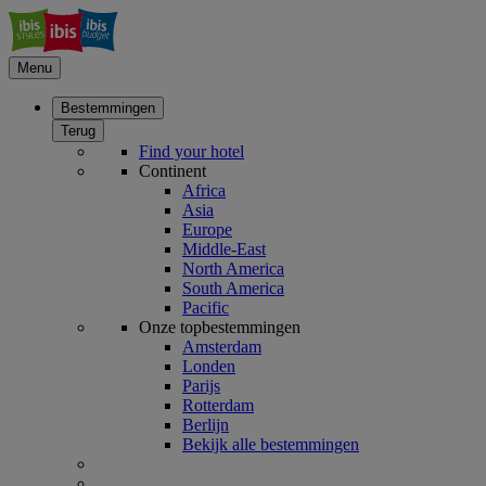
Menu
Bestemmingen
Terug
Find your hotel
Continent
Africa
Asia
Europe
Middle-East
North America
South America
Pacific
Onze topbestemmingen
Amsterdam
Londen
Parijs
Rotterdam
Berlijn
Bekijk alle bestemmingen