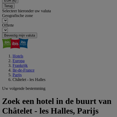
EUR
(€)
Terug
Selecteer hieronder uw valuta
Geografische zone
Offerte
Bevestig mijn valuta
Hotels
Europa
Frankrijk
Ile-de-France
Parijs
Châtelet - les Halles
Uw volgende bestemming
Zoek een hotel in de buurt van
Châtelet - les Halles, Parijs