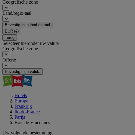
Geografische zone
Land/regio-taal
Bevestig mijn land en taal
EUR
(€)
Terug
Selecteer hieronder uw valuta
Geografische zone
Offerte
Bevestig mijn valuta
Hotels
Europa
Frankrijk
Ile-de-France
Parijs
Bois de Vincennes
Uw volgende bestemming