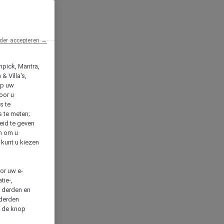
der accepteren →
npick, Mantra,
& Villa's,
op uw
oor u
s te
s te meten;
heid te geven
en om u
 kunt u kiezen
cor uw e-
tie-,
n derden en
 derden
a de knop