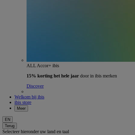
ALL Accor+ ibis
15% korting het hele jaar
door in ibis merken
Discover
Welkom bij ibis
ibis store
Meer
EN
Terug
Selecteer hieronder uw land en taal