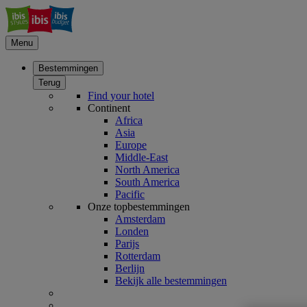
Menu
Bestemmingen
Terug
Find your hotel
Continent
Africa
Asia
Europe
Middle-East
North America
South America
Pacific
Onze topbestemmingen
Amsterdam
Londen
Parijs
Rotterdam
Berlijn
Bekijk alle bestemmingen