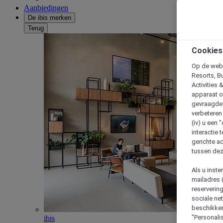
Aanbiedingen
De ibis merken
Terug
Cookies
Op de webs
Resorts, B
Activities 
apparaat o
gevraagde d
verbeteren 
(iv) u een
interactie 
gerichte ad
tussen dez
Als u inst
mailadres 
reserverin
sociale n
beschikken
"Personalis
ibis