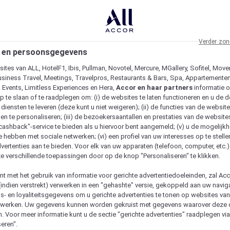
Verder zon
 en persoonsgegevens
ites van ALL, HotelF1, Ibis, Pullman, Novotel, Mercure, MGallery, Sofitel, Move
usiness Travel, Meetings, Travelpros, Restaurants & Bars, Spa, Appartementen 
& Events, Limitless Experiences en Hera,
Accor en haar partners
informatie 
p te slaan of te raadplegen om: (i) de websites te laten functioneren en u de d
iensten te leveren (deze kunt u niet weigeren); (ii) de functies van de website
en te personaliseren; (iii) de bezoekersaantallen en prestaties van de website
 "cashback"-service te bieden als u hiervoor bent aangemeld; (v) u de mogelijk
te hebben met sociale netwerken; (vi) een profiel van uw interesses op te stell
vertenties aan te bieden. Voor elk van uw apparaten (telefoon, computer, etc.)
e verschillende toepassingen door op de knop "Personaliseren" te klikken.
emt met het gebruik van informatie voor gerichte advertentiedoeleinden, zal Ac
(indien verstrekt) verwerken in een "gehashte" versie, gekoppeld aan uw naviga
gs- en loyaliteitsgegevens om u gerichte advertenties te tonen op websites va
etwerken. Uw gegevens kunnen worden gekruist met gegevens waarover deze
. Voor meer informatie kunt u de sectie "gerichte advertenties" raadplegen vi
eren".