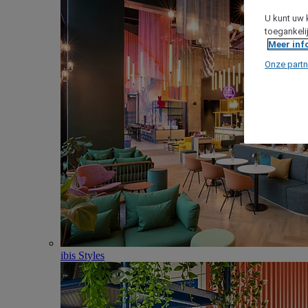
U kunt uw 
toegankeli
Meer inf
Onze partn
ibis Styles