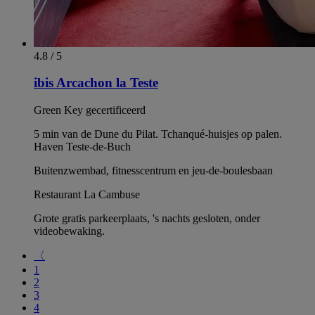
4.8 / 5
ibis Arcachon la Teste
Green Key gecertificeerd
5 min van de Dune du Pilat. Tchanqué-huisjes op palen.
Haven Teste-de-Buch
Buitenzwembad, fitnesscentrum en jeu-de-boulesbaan
Restaurant La Cambuse
Grote gratis parkeerplaats, 's nachts gesloten, onder
videobewaking.
〈
1
2
3
4