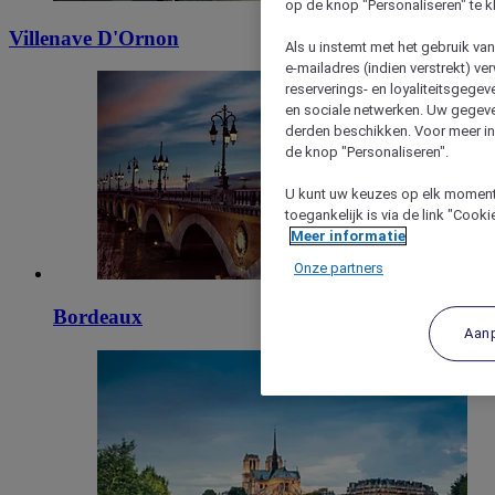
op de knop "Personaliseren" te k
Villenave D'Ornon
Als u instemt met het gebruik va
e-mailadres (indien verstrekt) v
reserverings- en loyaliteitsgege
en sociale netwerken. Uw gegev
derden beschikken. Voor meer inf
de knop "Personaliseren".
U kunt uw keuzes op elk moment 
toegankelijk is via de link "Cook
Meer informatie
Onze partners
Bordeaux
Aan