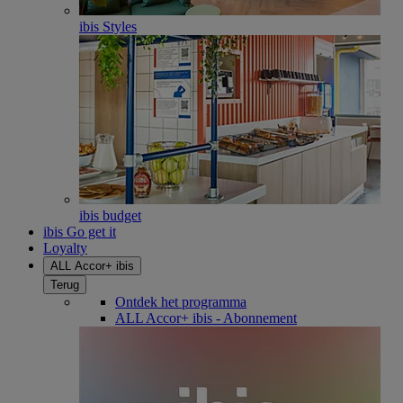
ibis Styles
ibis budget
ibis Go get it
Loyalty
ALL Accor+ ibis
Terug
Ontdek het programma
ALL Accor+ ibis - Abonnement