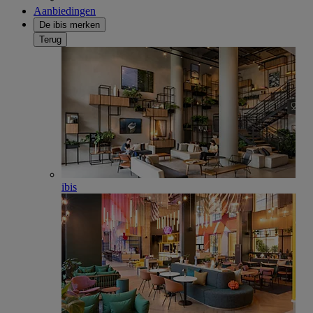
Aanbiedingen
De ibis merken
Terug
ibis