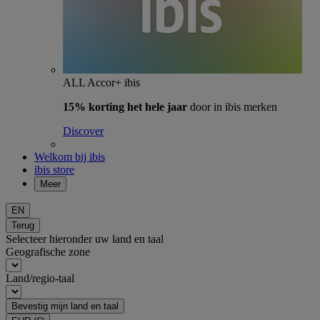
ALL Accor+ ibis
15% korting het hele jaar
door in ibis merken
Discover
Welkom bij ibis
ibis store
Meer
EN
Terug
Selecteer hieronder uw land en taal
Geografische zone
Land/regio-taal
Bevestig mijn land en taal