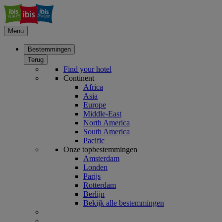
Menu
Bestemmingen
Terug
Find your hotel
Continent
Africa
Asia
Europe
Middle-East
North America
South America
Pacific
Onze topbestemmingen
Amsterdam
Londen
Parijs
Rotterdam
Berlijn
Bekijk alle bestemmingen