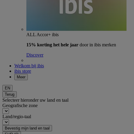
ALL Accor+ ibis
15% korting het hele jaar
door in ibis merken
Discover
Welkom bij ibis
ibis store
Meer
EN
Terug
Selecteer hieronder uw land en taal
Geografische zone
Land/regio-taal
Bevestig mijn land en taal