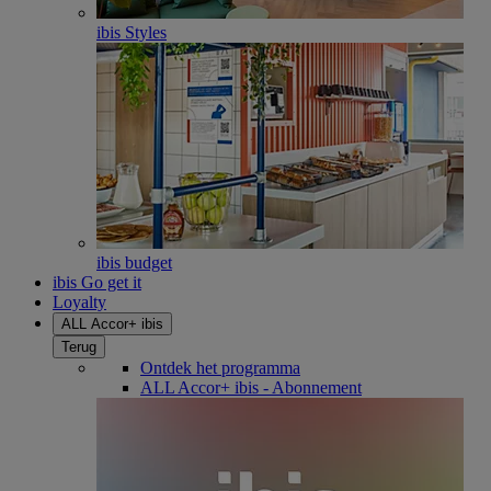
ibis Styles
ibis budget
ibis Go get it
Loyalty
ALL Accor+ ibis
Terug
Ontdek het programma
ALL Accor+ ibis - Abonnement