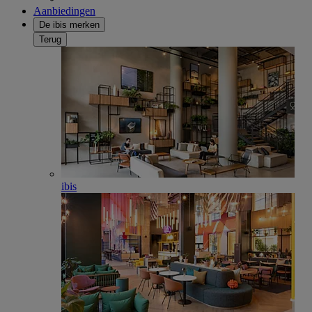
Aanbiedingen
De ibis merken
Terug
ibis