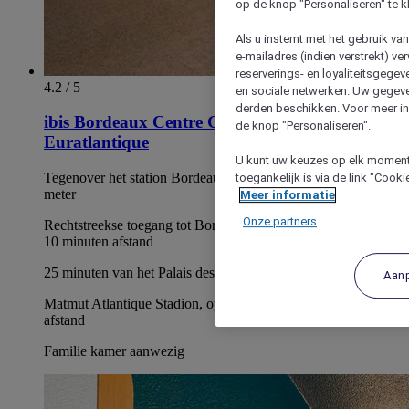
op de knop "Personaliseren" te k
Als u instemt met het gebruik va
e-mailadres (indien verstrekt) v
reserverings- en loyaliteitsgege
4.2 / 5
en sociale netwerken. Uw gegev
derden beschikken. Voor meer inf
ibis Bordeaux Centre Gare Saint Jean
de knop "Personaliseren".
Euratlantique
U kunt uw keuzes op elk moment 
Tegenover het station Bordeaux Saint-Jean, op minder dan 50
toegankelijk is via de link "Cook
meter
Meer informatie
Onze partners
Rechtstreekse toegang tot Bordeaux-centrum, op minder dan
10 minuten afstand
25 minuten van het Palais des Congrès / Parc des Expositions
Aan
Matmut Atlantique Stadion, op minder dan 30 minuten
afstand
Familie kamer aanwezig