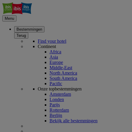
Menu
Bestemmingen
Terug
Find your hotel
Continent
Africa
Asia
Europe
Middle-East
North America
South America
Pacific
Onze topbestemmingen
Amsterdam
Londen
Parijs
Rotterdam
Berlijn
Bekijk alle bestemmingen