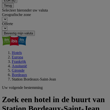
EUR
(€)
Terug
Selecteer hieronder uw valuta
Geografische zone
Offerte
Bevestig mijn valuta
Hotels
Europa
Frankrijk
Aquitanië
Gironde
Bordeaux
Station Bordeaux-Saint-Jean
Uw volgende bestemming
Zoek een hotel in de buurt van
Station Bordeaux-Saint-Jean,