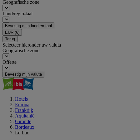
Geografische zone
Land/regio-taal
Bevestig mijn land en taal
EUR
(€)
Terug
Selecteer hieronder uw valuta
Geografische zone
Offerte
Bevestig mijn valuta
Hotels
Europa
Frankrijk
Aquitanië
Gironde
Bordeaux
Le Lac