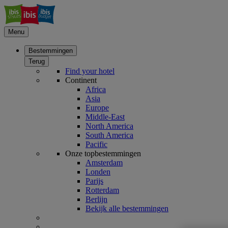
Menu
Bestemmingen
Terug
Find your hotel
Continent
Africa
Asia
Europe
Middle-East
North America
South America
Pacific
Onze topbestemmingen
Amsterdam
Londen
Parijs
Rotterdam
Berlijn
Bekijk alle bestemmingen