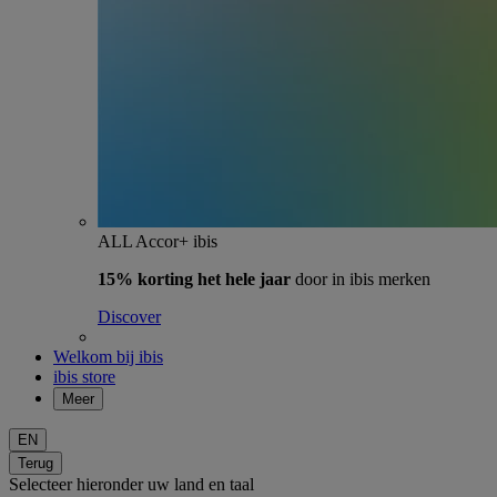
ALL Accor+ ibis
15% korting het hele jaar
door in ibis merken
Discover
Welkom bij ibis
ibis store
Meer
EN
Terug
Selecteer hieronder uw land en taal