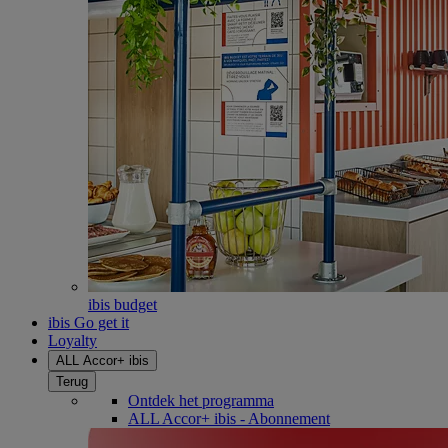
ibis budget
ibis Go get it
Loyalty
ALL Accor+ ibis
Terug
Ontdek het programma
ALL Accor+ ibis - Abonnement