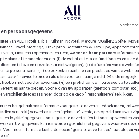
Verder zon
 en persoonsgegevens
ites van ALL, HotelF1, Ibis, Pullman, Novotel, Mercure, MGallery, Sofitel, Move
usiness Travel, Meetings, Travelpros, Restaurants & Bars, Spa, Appartementen 
& Events, Limitless Experiences en Hera,
Accor en haar partners
informatie 
p te slaan of te raadplegen om: (i) de websites te laten functioneren en u de d
iensten te leveren (deze kunt u niet weigeren); (ii) de functies van de website
en te personaliseren; (iii) de bezoekersaantallen en prestaties van de website
 "cashback"-service te bieden als u hiervoor bent aangemeld; (v) u de mogelijk
te hebben met sociale netwerken; (vi) een profiel van uw interesses op te stell
vertenties aan te bieden. Voor elk van uw apparaten (telefoon, computer, etc.)
e verschillende toepassingen door op de knop "Personaliseren" te klikken.
emt met het gebruik van informatie voor gerichte advertentiedoeleinden, zal Ac
(indien verstrekt) verwerken in een "gehashte" versie, gekoppeld aan uw naviga
gs- en loyaliteitsgegevens om u gerichte advertenties te tonen op websites va
etwerken. Uw gegevens kunnen worden gekruist met gegevens waarover deze
. Voor meer informatie kunt u de sectie "gerichte advertenties" raadplegen vi
eren".