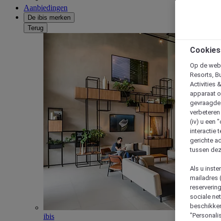
Aanbiedingen
De ibis merken
Terug
Cookies
Op de webs
Resorts, B
Activities 
apparaat o
gevraagde d
verbeteren 
(iv) u een
interactie 
gerichte ad
tussen dez
Als u inst
mailadres 
reserverin
sociale n
beschikken
"Personalis
ibis