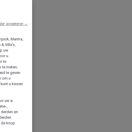
der accepteren →
npick, Mantra,
& Villa's,
op uw
oor u
s te
s te meten;
heid te geven
en om u
 kunt u kiezen
cor uw e-
tie-,
n derden en
 derden
a de knop