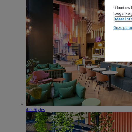
U kunt uw 
toegankeli
Meer inf
Onze partn
ibis Styles