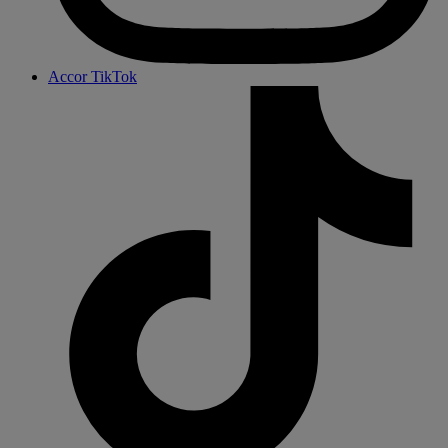
Accor TikTok