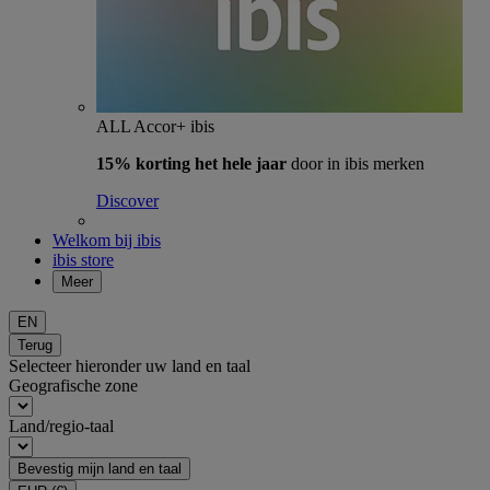
ALL Accor+ ibis
15% korting het hele jaar
door in ibis merken
Discover
Welkom bij ibis
ibis store
Meer
EN
Terug
Selecteer hieronder uw land en taal
Geografische zone
Land/regio-taal
Bevestig mijn land en taal