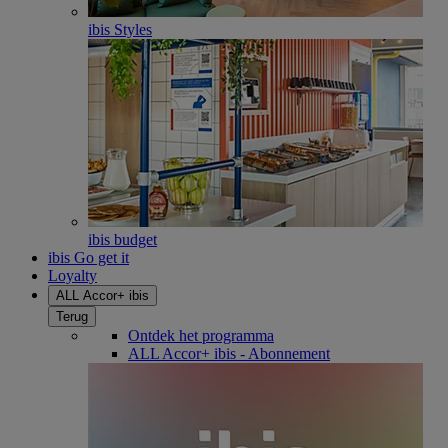
ibis Styles
ibis budget
ibis Go get it
Loyalty
ALL Accor+ ibis
Terug
Ontdek het programma
ALL Accor+ ibis - Abonnement