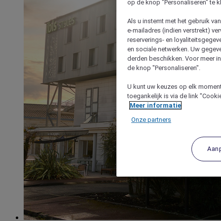
op de knop "Personaliseren" te k
Als u instemt met het gebruik va
e-mailadres (indien verstrekt) v
reserverings- en loyaliteitsgege
en sociale netwerken. Uw gegev
derden beschikken. Voor meer inf
de knop "Personaliseren".
U kunt uw keuzes op elk moment 
toegankelijk is via de link "Cook
Meer informatie
Onze partners
Aan