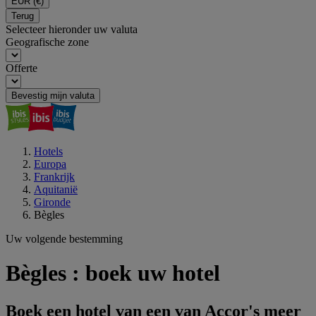
EUR
(€)
Terug
Selecteer hieronder uw valuta
Geografische zone
Offerte
Bevestig mijn valuta
Hotels
Europa
Frankrijk
Aquitanië
Gironde
Bègles
Uw volgende bestemming
Bègles : boek uw hotel
Boek een hotel van een van Accor's meer