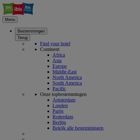
Menu
Bestemmingen
Terug
Find your hotel
Continent
Africa
Asia
Europe
Middle-East
North America
South America
Pacific
Onze topbestemmingen
Amsterdam
Londen
Parijs
Rotterdam
Berlijn
Bekijk alle bestemmingen