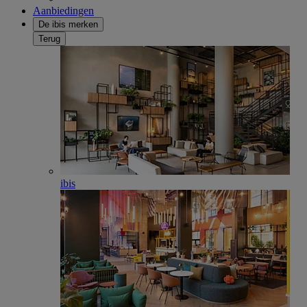
Aanbiedingen
De ibis merken
Terug
ibis