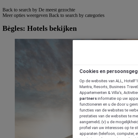
Back to search by De meest gezochte
Meer opties weergeven
Back to search by categories
Bègles: Hotels bekijken
Cookies en persoonsgeg
Op de websites van ALL, HotelF1, 
Mantra, Resorts, Business Travel
Appartementen & Villa's, Activiti
partners
informatie op uw appara
functioneren en u de door u gevra
functies van de websites te verbe
prestaties van de websites te met
aangemeld; (v) u de mogelijkheid
profiel van uw interesses op te s
apparaten (telefoon, computer, e