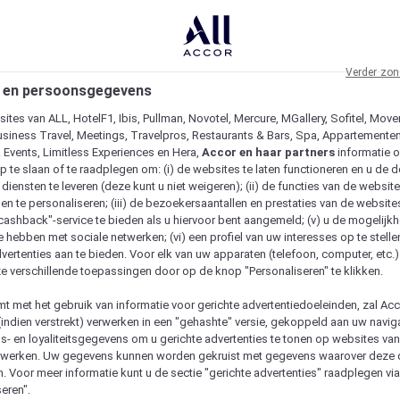
Verder zon
 en persoonsgegevens
ites van ALL, HotelF1, Ibis, Pullman, Novotel, Mercure, MGallery, Sofitel, Move
usiness Travel, Meetings, Travelpros, Restaurants & Bars, Spa, Appartementen 
& Events, Limitless Experiences en Hera,
Accor en haar partners
informatie 
p te slaan of te raadplegen om: (i) de websites te laten functioneren en u de d
iensten te leveren (deze kunt u niet weigeren); (ii) de functies van de website
en te personaliseren; (iii) de bezoekersaantallen en prestaties van de website
 "cashback"-service te bieden als u hiervoor bent aangemeld; (v) u de mogelijk
te hebben met sociale netwerken; (vi) een profiel van uw interesses op te stell
vertenties aan te bieden. Voor elk van uw apparaten (telefoon, computer, etc.)
e verschillende toepassingen door op de knop "Personaliseren" te klikken.
emt met het gebruik van informatie voor gerichte advertentiedoeleinden, zal Ac
(indien verstrekt) verwerken in een "gehashte" versie, gekoppeld aan uw naviga
gs- en loyaliteitsgegevens om u gerichte advertenties te tonen op websites va
etwerken. Uw gegevens kunnen worden gekruist met gegevens waarover deze
. Voor meer informatie kunt u de sectie "gerichte advertenties" raadplegen vi
eren".