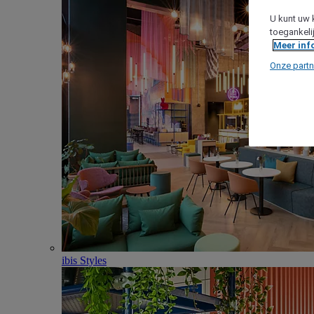
U kunt uw 
toegankeli
Meer inf
Onze partn
ibis Styles