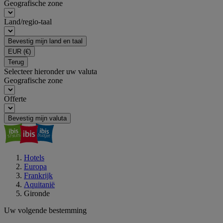
Geografische zone
Land/regio-taal
Bevestig mijn land en taal
EUR
(€)
Terug
Selecteer hieronder uw valuta
Geografische zone
Offerte
Bevestig mijn valuta
Hotels
Europa
Frankrijk
Aquitanië
Gironde
Uw volgende bestemming