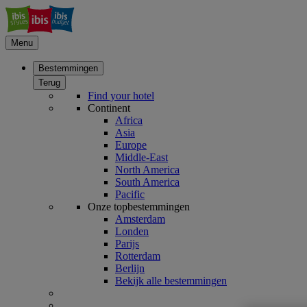
Menu
Bestemmingen
Terug
Find your hotel
Continent
Africa
Asia
Europe
Middle-East
North America
South America
Pacific
Onze topbestemmingen
Amsterdam
Londen
Parijs
Rotterdam
Berlijn
Bekijk alle bestemmingen