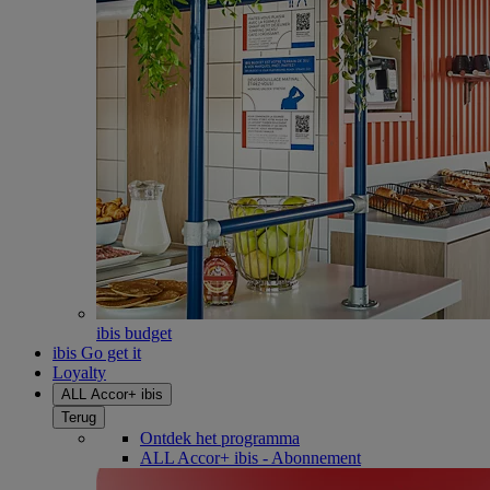
ibis budget
ibis Go get it
Loyalty
ALL Accor+ ibis
Terug
Ontdek het programma
ALL Accor+ ibis - Abonnement