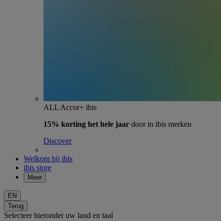
ALL Accor+ ibis
15% korting het hele jaar
door in ibis merken
Discover
Welkom bij ibis
ibis store
Meer
EN
Terug
Selecteer hieronder uw land en taal