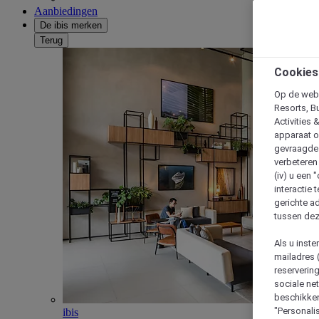
Aanbiedingen
De ibis merken
Terug
Cookies
Op de webs
Resorts, B
Activities 
apparaat o
gevraagde d
verbeteren 
(iv) u een
interactie 
gerichte ad
tussen dez
Als u inst
mailadres 
reserverin
sociale n
beschikken
"Personalis
ibis