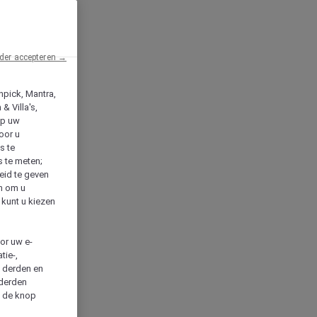
der accepteren →
npick, Mantra,
& Villa's,
op uw
oor u
s te
s te meten;
heid te geven
en om u
 kunt u kiezen
cor uw e-
tie-,
n derden en
 derden
a de knop