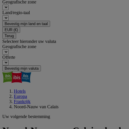
Geografische zone
Land/regio-taal
Bevestig mijn land en taal
EUR
(€)
Terug
Selecteer hieronder uw valuta
Geografische zone
Offerte
Bevestig mijn valuta
Hotels
Europa
Frankrijk
Noord-Nauw van Calais
Uw volgende bestemming