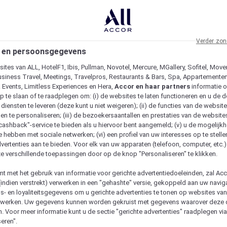
Verder zon
 en persoonsgegevens
ites van ALL, HotelF1, Ibis, Pullman, Novotel, Mercure, MGallery, Sofitel, Move
usiness Travel, Meetings, Travelpros, Restaurants & Bars, Spa, Appartementen 
& Events, Limitless Experiences en Hera,
Accor en haar partners
informatie 
p te slaan of te raadplegen om: (i) de websites te laten functioneren en u de d
iensten te leveren (deze kunt u niet weigeren); (ii) de functies van de website
en te personaliseren; (iii) de bezoekersaantallen en prestaties van de website
 "cashback"-service te bieden als u hiervoor bent aangemeld; (v) u de mogelijk
te hebben met sociale netwerken; (vi) een profiel van uw interesses op te stell
vertenties aan te bieden. Voor elk van uw apparaten (telefoon, computer, etc.)
e verschillende toepassingen door op de knop "Personaliseren" te klikken.
emt met het gebruik van informatie voor gerichte advertentiedoeleinden, zal Ac
(indien verstrekt) verwerken in een "gehashte" versie, gekoppeld aan uw naviga
gs- en loyaliteitsgegevens om u gerichte advertenties te tonen op websites va
etwerken. Uw gegevens kunnen worden gekruist met gegevens waarover deze
. Voor meer informatie kunt u de sectie "gerichte advertenties" raadplegen vi
eren".