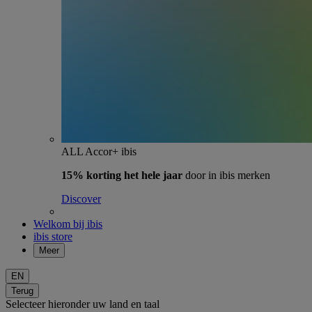
ALL Accor+ ibis
15% korting het hele jaar
door in ibis merken
Discover
Welkom bij ibis
ibis store
Meer
EN
Terug
Selecteer hieronder uw land en taal