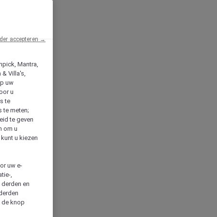
der accepteren →
npick, Mantra,
& Villa's,
op uw
oor u
s te
s te meten;
heid te geven
en om u
 kunt u kiezen
cor uw e-
tie-,
n derden en
 derden
a de knop