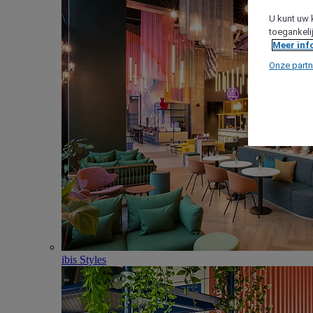
U kunt uw 
toegankeli
Meer inf
Onze partn
ibis Styles