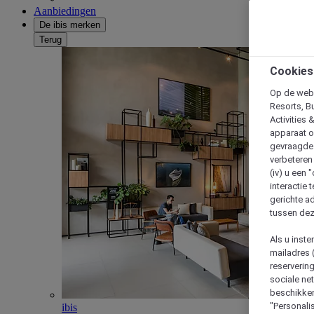
Aanbiedingen
De ibis merken
Terug
Cookies
Op de webs
Resorts, B
Activities 
apparaat o
gevraagde d
verbeteren 
(iv) u een
interactie 
gerichte ad
tussen dez
Als u inst
mailadres 
reserverin
sociale n
beschikken
"Personalis
ibis