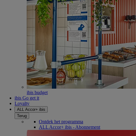
ibis budget
ibis Go get it
Loyalty
ALL Accor+ ibis
Terug
Ontdek het programma
ALL Accor+ ibis - Abonnement