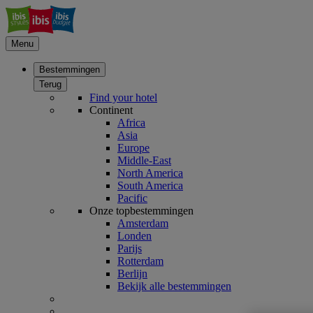
Menu
Bestemmingen
Terug
Find your hotel
Continent
Africa
Asia
Europe
Middle-East
North America
South America
Pacific
Onze topbestemmingen
Amsterdam
Londen
Parijs
Rotterdam
Berlijn
Bekijk alle bestemmingen