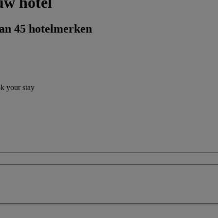
uw hotel
dan 45 hotelmerken
ok your stay