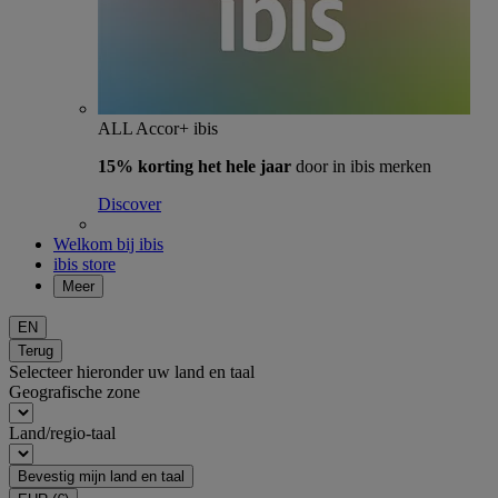
ALL Accor+ ibis
15% korting het hele jaar
door in ibis merken
Discover
Welkom bij ibis
ibis store
Meer
EN
Terug
Selecteer hieronder uw land en taal
Geografische zone
Land/regio-taal
Bevestig mijn land en taal