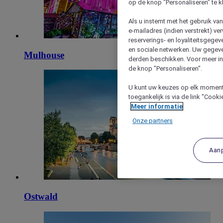
op de knop "Personaliseren" te k
Als u instemt met het gebruik va
e-mailadres (indien verstrekt) v
reserverings- en loyaliteitsgege
en sociale netwerken. Uw gegev
Mulhouse
derden beschikken. Voor meer inf
de knop "Personaliseren".
U kunt uw keuzes op elk moment 
toegankelijk is via de link "Cook
Meer informatie
Onze partners
Aan
Ostwald