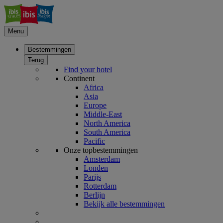
Menu
Bestemmingen
Terug
Find your hotel
Continent
Africa
Asia
Europe
Middle-East
North America
South America
Pacific
Onze topbestemmingen
Amsterdam
Londen
Parijs
Rotterdam
Berlijn
Bekijk alle bestemmingen