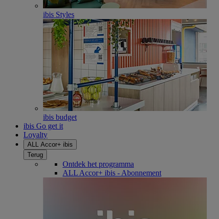
ibis Styles
ibis budget
ibis Go get it
Loyalty
ALL Accor+ ibis
Terug
Ontdek het programma
ALL Accor+ ibis - Abonnement