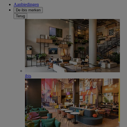
Aanbiedingen
De ibis merken
Terug
ibis