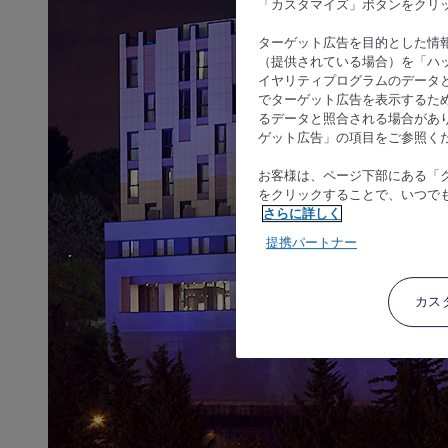
「カスタマイズ」ボタンをクリ
ターゲット広告を目的とした情
（提供されている場合）を「ハッ
イヤリティプログラムのデータ
でターゲット広告を表示するた
るデータと照合される場合があ
ゲット広告」の項目をご参照く
お客様は、ページ下部にある「
をクリックすることで、いつで
さらに詳しく
提携パートナー
カス