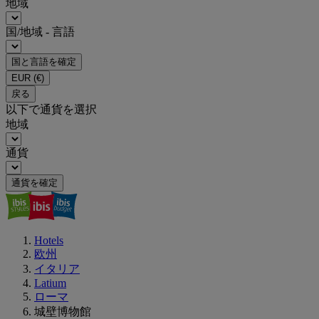
地域
国/地域 - 言語
国と言語を確定
EUR
(€)
戻る
以下で通貨を選択
地域
通貨
通貨を確定
Hotels
欧州
イタリア
Latium
ローマ
城壁博物館