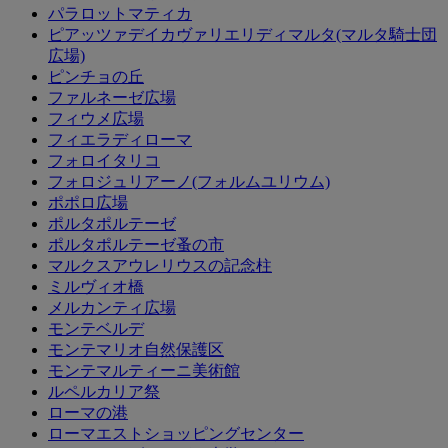
パラロットマティカ
ピアッツァデイカヴァリエリディマルタ(マルタ騎士団
広場)
ピンチョの丘
ファルネーゼ広場
フィウメ広場
フィエラディローマ
フォロイタリコ
フォロジュリアーノ(フォルムユリウム)
ポポロ広場
ポルタポルテーゼ
ポルタポルテーゼ蚤の市
マルクスアウレリウスの記念柱
ミルヴィオ橋
メルカンティ広場
モンテベルデ
モンテマリオ自然保護区
モンテマルティーニ美術館
ルペルカリア祭
ローマの港
ローマエストショッピングセンター