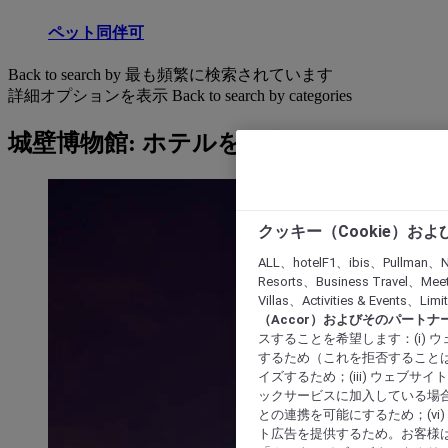
ペット同伴可
Back to search by 最も頻繁に検索されています
詳細オプションを表示
Back to search by categories
城壁博物館: ホテルを検索する
クッキー（Cookie）お
ALL、hotelF1、ibis、Pullman、N
Resorts、Business Travel、Mee
Villas、Activities & Even
（Accor）およびそのパートナ
スすることを希望します：(i)
するため（これを拒否することは
イズするため；(iii) ウェブサ
ックサービスに加入している場合
との連携を可能にするため；(v
ト広告を提供するため。お客様