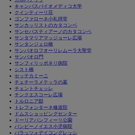
キャンパスバイオメディコ大学
クインティーリ荘
ゴンファローネ小礼拝堂
サンカッリストのカタコンベ
サンセバスティアーノのカタコンベ
サンタマリアマッジョーレ広場
サンタンジェロ橋
サンパオロフオーリレムーラ大聖堂
サンパオロ門
サンフィリッポネリ病院
シスト橋
セッテカミーニ
チェチーラメテッラの墓
チェントチェッレ
チンクエスコーレ広場
トルロニア邸
トレフォンターネ修道院
ドムスショッピングセンター
ドーリアパンフィーリ公園
バンビーノイエス小児病院
パラッツォデイコングレッシ