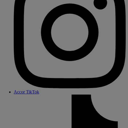
Accor TikTok