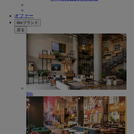
オファー
ibisブランド
戻る
ibis