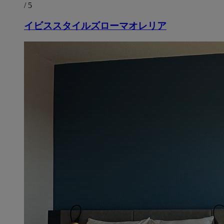
/ 5
イビススタイルズローマオレリア