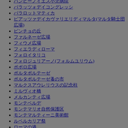
バンビーノイエス小児病院
パラッツォデイコングレッシ
パラロットマティカ
ピアッツァデイカヴァリエリディマルタ(マルタ騎士団
広場)
ピンチョの丘
ファルネーゼ広場
フィウメ広場
フィエラディローマ
フォロイタリコ
フォロジュリアーノ(フォルムユリウム)
ポポロ広場
ポルタポルテーゼ
ポルタポルテーゼ蚤の市
マルクスアウレリウスの記念柱
ミルヴィオ橋
メルカンティ広場
モンテベルデ
モンテマリオ自然保護区
モンテマルティーニ美術館
ルペルカリア祭
ローマの港