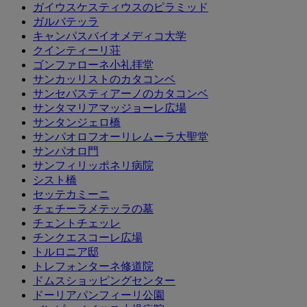
ガイウスケスティウスのピラミッド
ガルバテッラ
キャンパスバイオメディコ大学
クインティーリ荘
ゴンファローネ小礼拝堂
サンカッリストのカタコンベ
サンセバスティアーノのカタコンベ
サンタマリアマッジョーレ広場
サンタンジェロ橋
サンパオロフオーリレムーラ大聖堂
サンパオロ門
サンフィリッポネリ病院
シスト橋
セッテカミーニ
チェチーラメテッラの墓
チェントチェッレ
チンクエスコーレ広場
トルロニア邸
トレフォンターネ修道院
ドムスショッピングセンター
ドーリアパンフィーリ公園