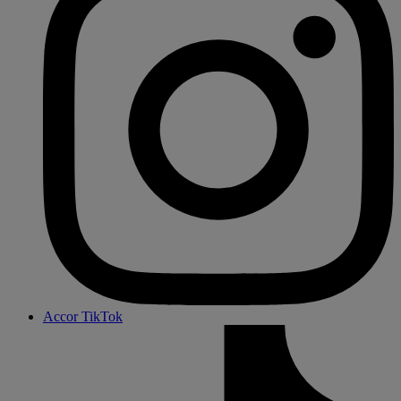
Accor TikTok