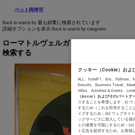
ペット同伴可
Back to search by 最も頻繁に検索されています
詳細オプションを表示
Back to search by categories
ローマトルヴェルガタ大学: ホテルを
検索する
クッキー（Cookie）お
ALL、hotelF1、ibis、Pullman、N
Resorts、Business Travel、Mee
Villas、Activities & Even
（Accor）およびそのパートナ
スすることを希望します：(i)
するため（これを拒否することは
イズするため；(iii) ウェブサ
ックサービスに加入している場合
との連携を可能にするため；(v
ト広告を提供するため。お客様