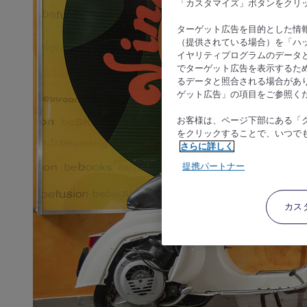
「カスタマイズ」ボタンをクリ
ターゲット広告を目的とした情
（提供されている場合）を「ハッ
イヤリティプログラムのデータ
でターゲット広告を表示するた
るデータと照合される場合があ
ゲット広告」の項目をご参照く
お客様は、ページ下部にある「
をクリックすることで、いつで
さらに詳しく
提携パートナー
カス