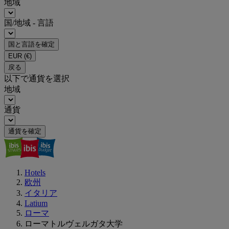
地域
国/地域 - 言語
国と言語を確定
EUR
(€)
戻る
以下で通貨を選択
地域
通貨
通貨を確定
Hotels
欧州
イタリア
Latium
ローマ
ローマトルヴェルガタ大学