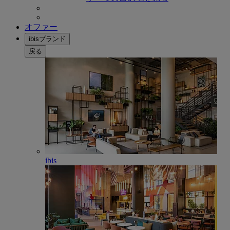
オファー
ibisブランド
戻る
ibis