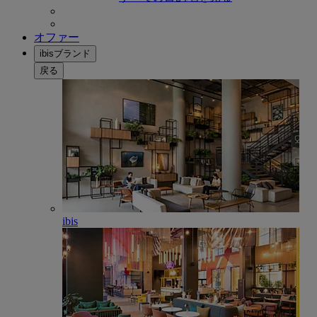
オファー
ibisブランド
戻る
ibis