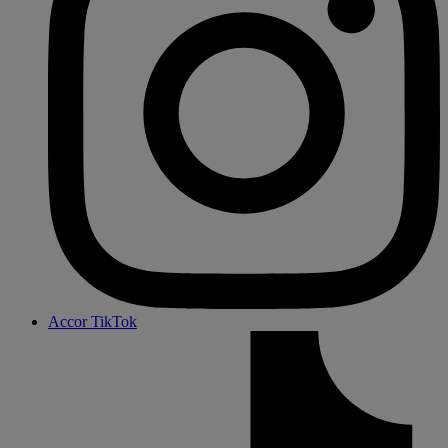
Accor TikTok