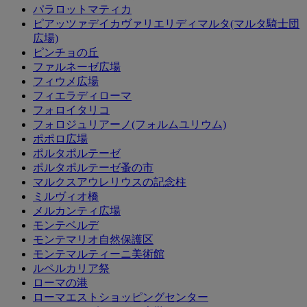
パラロットマティカ
ピアッツァデイカヴァリエリディマルタ(マルタ騎士団
広場)
ピンチョの丘
ファルネーゼ広場
フィウメ広場
フィエラディローマ
フォロイタリコ
フォロジュリアーノ(フォルムユリウム)
ポポロ広場
ポルタポルテーゼ
ポルタポルテーゼ蚤の市
マルクスアウレリウスの記念柱
ミルヴィオ橋
メルカンティ広場
モンテベルデ
モンテマリオ自然保護区
モンテマルティーニ美術館
ルペルカリア祭
ローマの港
ローマエストショッピングセンター