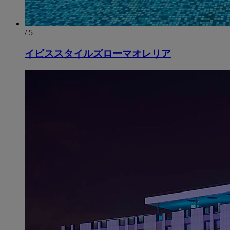
/ 5
イビススタイルズローマオレリア