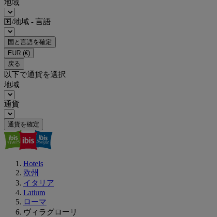
地域
国/地域 - 言語
国と言語を確定
EUR
(€)
戻る
以下で通貨を選択
地域
通貨
通貨を確定
Hotels
欧州
イタリア
Latium
ローマ
ヴィラグローリ