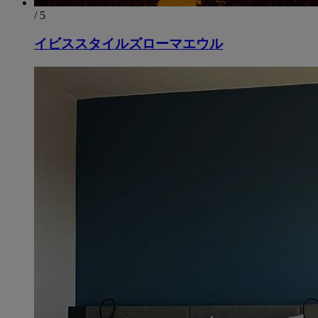
/ 5
イビススタイルズローマエウル