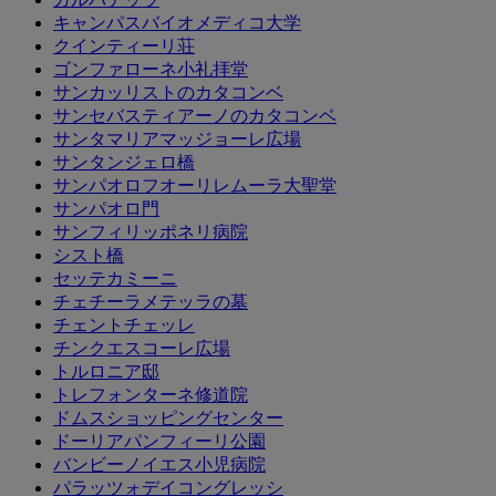
キャンパスバイオメディコ大学
クインティーリ荘
ゴンファローネ小礼拝堂
サンカッリストのカタコンベ
サンセバスティアーノのカタコンベ
サンタマリアマッジョーレ広場
サンタンジェロ橋
サンパオロフオーリレムーラ大聖堂
サンパオロ門
サンフィリッポネリ病院
シスト橋
セッテカミーニ
チェチーラメテッラの墓
チェントチェッレ
チンクエスコーレ広場
トルロニア邸
トレフォンターネ修道院
ドムスショッピングセンター
ドーリアパンフィーリ公園
バンビーノイエス小児病院
パラッツォデイコングレッシ