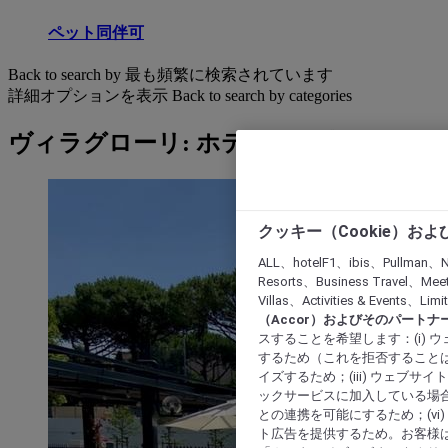
ペット同伴可
Back to search by 最も頻繁に検索されています
詳細オプションを表示
Back to search by categories
ヴィラグローリ: ホテルを検索する
クッキー（Cookie）お
ALL、hotelF1、ibis、Pullman、N
Resorts、Business Travel、Mee
Villas、Activities & Even
（Accor）およびそのパートナ
スすることを希望します：(i)
するため（これを拒否することは
イズするため；(iii) ウェブサ
ックサービスに加入している場合
との連携を可能にするため；(v
ト広告を提供するため。お客様