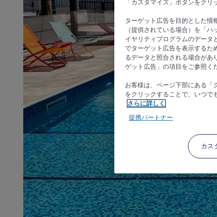
「カスタマイズ」ボタンをクリ
ターゲット広告を目的とした情
（提供されている場合）を「ハッ
イヤリティプログラムのデータ
でターゲット広告を表示するた
るデータと照合される場合があ
ゲット広告」の項目をご参照く
お客様は、ページ下部にある「
をクリックすることで、いつで
さらに詳しく
提携パートナー
カス