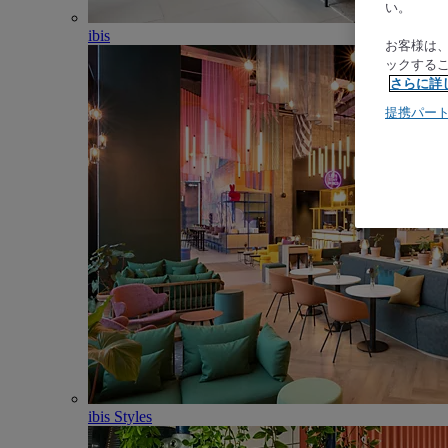
い。
ibis
お客様は
ックする
さらに詳
提携パー
ibis Styles