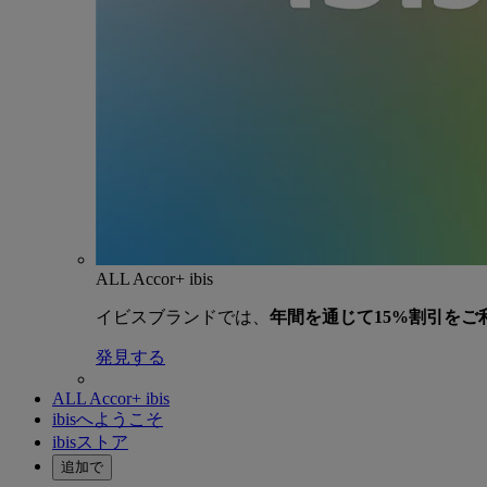
ALL Accor+ ibis
イビスブランドでは、
年間を通じて15%割引をご
発見する
ALL Accor+ ibis
ibisへようこそ
ibisストア
追加で