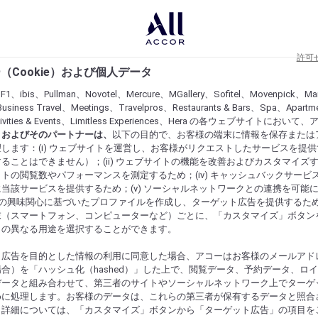
許可
（Cookie）および個人データ
lF1、ibis、Pullman、Novotel、Mercure、MGallery、Sofitel、Movenpick、Ma
usiness Travel、Meetings、Travelpros、Restaurants & Bars、Spa、Apartme
ctivities & Events、Limitless Experiences、Hera の各ウェブサイトにおいて
r）およびそのパートナーは、
以下の目的で、お客様の端末に情報を保存または
します：(i) ウェブサイトを運営し、お客様がリクエストしたサービスを提
ることはできません）；(ii) ウェブサイトの機能を改善およびカスタマイズするた
トの閲覧数やパフォーマンスを測定するため；(iv) キャッシュバックサービ
当該サービスを提供するため；(v) ソーシャルネットワークとの連携を可能
お客様の興味関心に基づいたプロファイルを作成し、ターゲット広告を提供するた
末（スマートフォン、コンピューターなど）ごとに、「カスタマイズ」ボタン
らの異なる用途を選択することができます。
ト広告を目的とした情報の利用に同意した場合、アコーはお客様のメールアド
合）を「ハッシュ化（hashed）」した上で、閲覧データ、予約データ、ロ
データと組み合わせて、第三者のサイトやソーシャルネットワーク上でターゲ
めに処理します。お客様のデータは、これらの第三者が保有するデータと照合
。詳細については、「カスタマイズ」ボタンから「ターゲット広告」の項目を