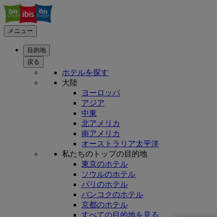
メニュー
目的地
戻る
ホテルを探す
大陸
ヨーロッパ
アジア
中東
北アメリカ
南アメリカ
オーストラリア太平洋
私たちのトップの目的地
東京のホテル
ソウルのホテル
パリのホテル
バンコクのホテル
京都のホテル
すべての目的地を見る