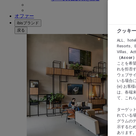
オファー
ibisブランド
戻る
クッキー
ALL、hote
Resorts、B
Villas、A
（Acco
ことを希望
れを拒否す
ウェブサイ
いる場合に
(vi) 
は、各端
て、これ
ターゲッ
れている場
グラムの
示するた
あります