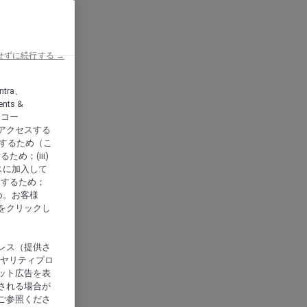
せずに続行する →
ntra、
nts &
、アコー
アクセスする
供するため（こ
め；(iii)
スに加入して
にするため；
め。お客様
をクリックし
レス（提供さ
イヤリティプロ
ット広告を表
される場合が
ご参照くださ