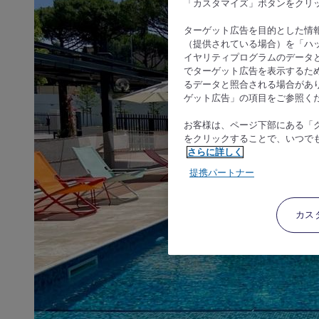
「カスタマイズ」ボタンをクリ
ターゲット広告を目的とした情
（提供されている場合）を「ハッ
イヤリティプログラムのデータ
でターゲット広告を表示するた
るデータと照合される場合があ
ゲット広告」の項目をご参照く
お客様は、ページ下部にある「
をクリックすることで、いつで
さらに詳しく
提携パートナー
カス