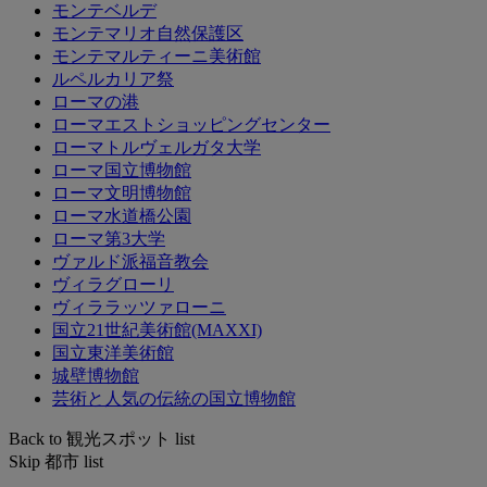
モンテベルデ
モンテマリオ自然保護区
モンテマルティーニ美術館
ルペルカリア祭
ローマの港
ローマエストショッピングセンター
ローマトルヴェルガタ大学
ローマ国立博物館
ローマ文明博物館
ローマ水道橋公園
ローマ第3大学
ヴァルド派福音教会
ヴィラグローリ
ヴィララッツァローニ
国立21世紀美術館(MAXXI)
国立東洋美術館
城壁博物館
芸術と人気の伝統の国立博物館
Back to 観光スポット list
Skip 都市 list