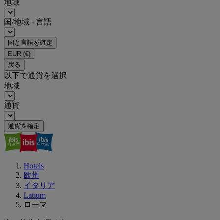
地域
国/地域 - 言語
国と言語を確定
EUR
(€)
戻る
以下で通貨を選択
地域
通貨
通貨を確定
Hotels
欧州
イタリア
Latium
ローマ