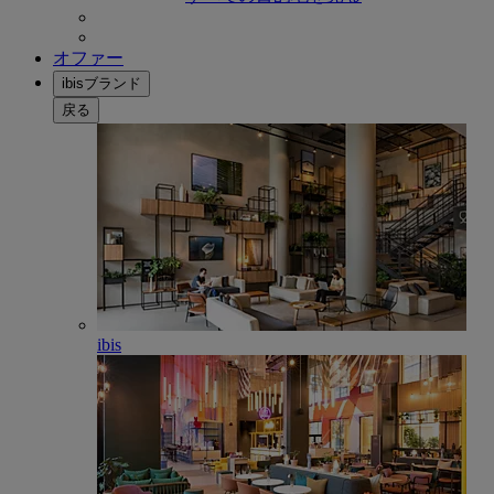
オファー
ibisブランド
戻る
ibis