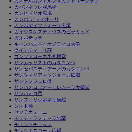
カステルガンドルフォカントリークラブ
カパンネッレ競馬場
カンピドリオ広場
カンポ デ フィオーリ
カンポディフィオーリ広場
ガイウスケスティウスのピラミッド
ガルバテッラ
キャンパスバイオメディコ大学
クインティーリ荘
ゴンファローネ小礼拝堂
サンカッリストのカタコンベ
サンセバスティアーノのカタコンベ
サンタマリアマッジョーレ広場
サンタンジェロ橋
サンパオロフオーリレムーラ大聖堂
サンパオロ門
サンフィリッポネリ病院
シスト橋
セッテカミーニ
チェチーラメテッラの墓
チェントチェッレ
チンクエスコーレ広場