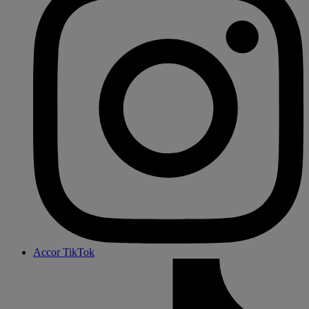
Accor TikTok