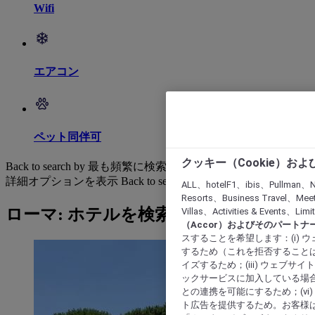
Wifi
エアコン
ペット同伴可
クッキー（Cookie）お
Back to search by 最も頻繁に検索されています
詳細オプションを表示
Back to search by categories
ALL、hotelF1、ibis、Pullman、N
Resorts、Business Travel、Mee
ローマ: ホテルを検索する
Villas、Activities & Even
（Accor）およびそのパートナ
スすることを希望します：(i)
するため（これを拒否することは
イズするため；(iii) ウェブサ
ックサービスに加入している場合
との連携を可能にするため；(v
ト広告を提供するため。お客様