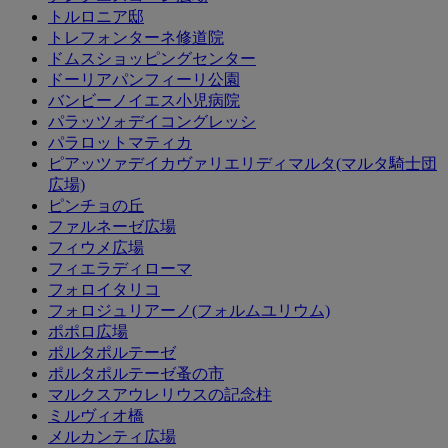
トルロニア邸
トレフォンターネ修道院
ドムスショッピングセンター
ドーリアパンフィーリ公園
バンビーノイエス小児病院
パラッツォデイコングレッシ
パラロットマティカ
ピアッツァデイカヴァリエリディマルタ(マルタ騎士団
広場)
ピンチョの丘
ファルネーゼ広場
フィウメ広場
フィエラディローマ
フォロイタリコ
フォロジュリアーノ(フォルムユリウム)
ポポロ広場
ポルタポルテーゼ
ポルタポルテーゼ蚤の市
マルクスアウレリウスの記念柱
ミルヴィオ橋
メルカンティ広場