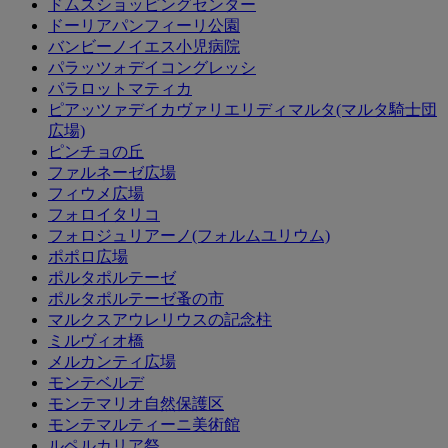
ドムスショッピングセンター
ドーリアパンフィーリ公園
バンビーノイエス小児病院
パラッツォデイコングレッシ
パラロットマティカ
ピアッツァデイカヴァリエリディマルタ(マルタ騎士団
広場)
ピンチョの丘
ファルネーゼ広場
フィウメ広場
フォロイタリコ
フォロジュリアーノ(フォルムユリウム)
ポポロ広場
ポルタポルテーゼ
ポルタポルテーゼ蚤の市
マルクスアウレリウスの記念柱
ミルヴィオ橋
メルカンティ広場
モンテベルデ
モンテマリオ自然保護区
モンテマルティーニ美術館
ルペルカリア祭