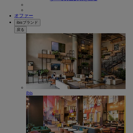
オファー
ibisブランド
戻る
ibis