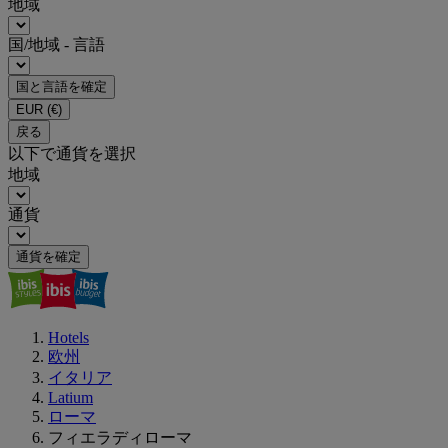
地域
国/地域 - 言語
国と言語を確定
EUR
(€)
戻る
以下で通貨を選択
地域
通貨
通貨を確定
Hotels
欧州
イタリア
Latium
ローマ
フィエラディローマ