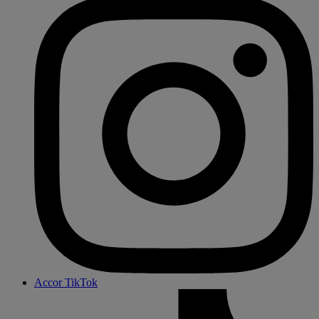
Accor TikTok