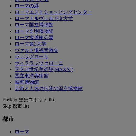
ローマの港
ローマエストショッピングセンター
ローマトルヴェルガタ大学
ローマ国立博物館
ローマ文明博物館
ローマ水道橋公園
ローマ第3大学
ヴァルド派福音教会
ヴィラグローリ
ヴィララッツァローニ
国立21世紀美術館(MAXXI)
国立東洋美術館
城壁博物館
芸術と人気の伝統の国立博物館
Back to 観光スポット list
Skip 都市 list
都市
ローマ