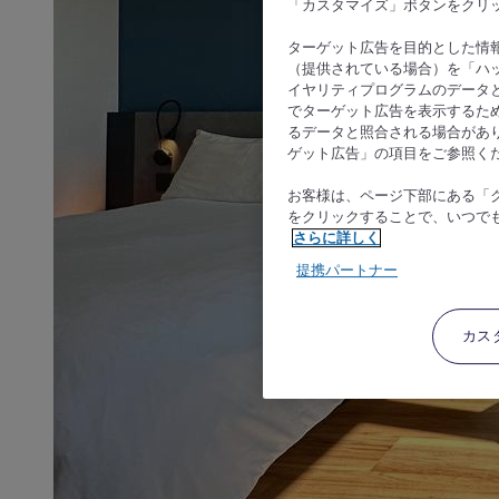
「カスタマイズ」ボタンをクリ
ターゲット広告を目的とした情
（提供されている場合）を「ハッ
イヤリティプログラムのデータ
でターゲット広告を表示するた
るデータと照合される場合があ
ゲット広告」の項目をご参照く
お客様は、ページ下部にある「
をクリックすることで、いつで
さらに詳しく
提携パートナー
カス