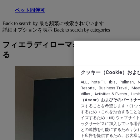
ペット同伴可
Back to search by 最も頻繁に検索されています
詳細オプションを表示
Back to search by categories
フィエラディローマ: ホテルを検索す
る
クッキー（Cookie）お
ALL、hotelF1、ibis、Pullman、N
Resorts、Business Travel、Mee
Villas、Activities & Even
（Accor）およびそのパートナ
スすることを希望します：(i)
するため（これを拒否することは
イズするため；(iii) ウェブサ
ックサービスに加入している場合
との連携を可能にするため；(v
ト広告を提供するため。お客様