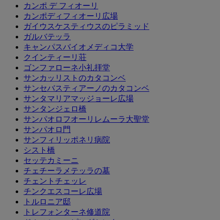
カンポ デ フィオーリ
カンポディフィオーリ広場
ガイウスケスティウスのピラミッド
ガルバテッラ
キャンパスバイオメディコ大学
クインティーリ荘
ゴンファローネ小礼拝堂
サンカッリストのカタコンベ
サンセバスティアーノのカタコンベ
サンタマリアマッジョーレ広場
サンタンジェロ橋
サンパオロフオーリレムーラ大聖堂
サンパオロ門
サンフィリッポネリ病院
シスト橋
セッテカミーニ
チェチーラメテッラの墓
チェントチェッレ
チンクエスコーレ広場
トルロニア邸
トレフォンターネ修道院