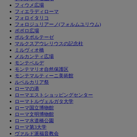
フィウメ広場
フィエラディローマ
フォロイタリコ
フォロジュリアーノ(フォルムユリウム)
ポポロ広場
ポルタポルテーゼ
マルクスアウレリウスの記念柱
ミルヴィオ橋
メルカンティ広場
モンテベルデ
モンテマリオ自然保護区
モンテマルティーニ美術館
ルペルカリア祭
ローマの港
ローマエストショッピングセンター
ローマトルヴェルガタ大学
ローマ国立博物館
ローマ文明博物館
ローマ水道橋公園
ローマ第3大学
ヴァルド派福音教会