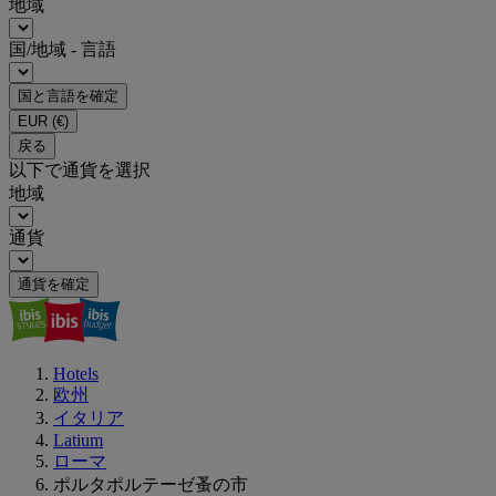
地域
国/地域 - 言語
国と言語を確定
EUR
(€)
戻る
以下で通貨を選択
地域
通貨
通貨を確定
Hotels
欧州
イタリア
Latium
ローマ
ポルタポルテーゼ蚤の市