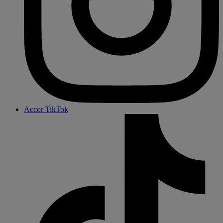
Accor TikTok