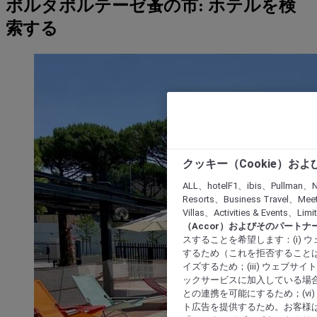
ポルタポルテーゼ蚤の市: ホテルを検
索する
クッキー（Cookie）お
ALL、hotelF1、ibis、Pullman、N
Resorts、Business Travel、Mee
Villas、Activities & Even
（Accor）およびそのパートナ
スすることを希望します：(i)
するため（これを拒否することは
イズするため；(iii) ウェブサ
ックサービスに加入している場合
との連携を可能にするため；(v
ト広告を提供するため。お客様