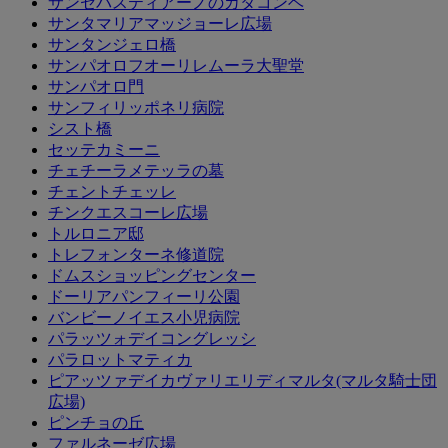
サンセバスティアーノのカタコンベ
サンタマリアマッジョーレ広場
サンタンジェロ橋
サンパオロフオーリレムーラ大聖堂
サンパオロ門
サンフィリッポネリ病院
シスト橋
セッテカミーニ
チェチーラメテッラの墓
チェントチェッレ
チンクエスコーレ広場
トルロニア邸
トレフォンターネ修道院
ドムスショッピングセンター
ドーリアパンフィーリ公園
バンビーノイエス小児病院
パラッツォデイコングレッシ
パラロットマティカ
ピアッツァデイカヴァリエリディマルタ(マルタ騎士団
広場)
ピンチョの丘
ファルネーゼ広場