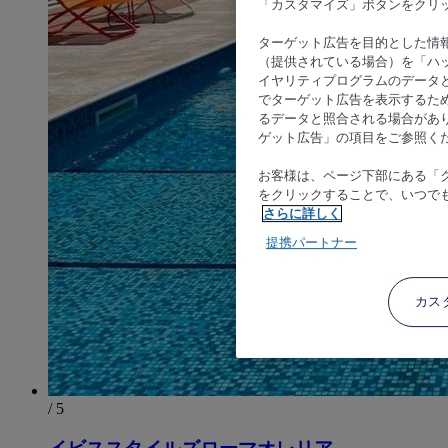
「カスタマイズ」ボタンをクリ
ターゲット広告を目的とした情
（提供されている場合）を「ハッ
イヤリティプログラムのデータ
でターゲット広告を表示するた
るデータと照合される場合があ
ゲット広告」の項目をご参照く
お客様は、ページ下部にある「
をクリックすることで、いつで
さらに詳しく
提携パートナー
カス
/ 5