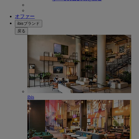
オファー
ibisブランド
戻る
ibis