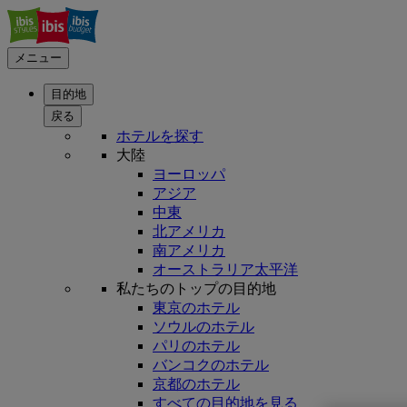
メニュー
目的地
戻る
ホテルを探す
大陸
ヨーロッパ
アジア
中東
北アメリカ
南アメリカ
オーストラリア太平洋
私たちのトップの目的地
東京のホテル
ソウルのホテル
パリのホテル
バンコクのホテル
京都のホテル
すべての目的地を見る