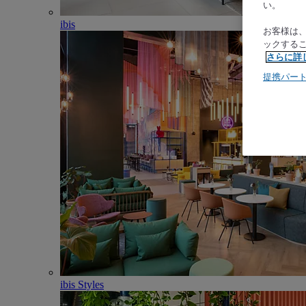
い。
ibis
お客様は
ックする
さらに詳
提携パー
ibis Styles