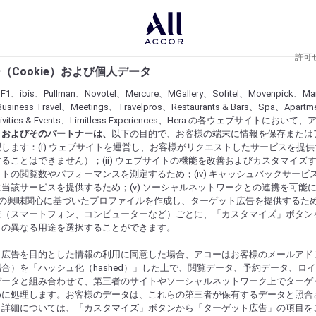
許可
（Cookie）および個人データ
lF1、ibis、Pullman、Novotel、Mercure、MGallery、Sofitel、Movenpick、Ma
usiness Travel、Meetings、Travelpros、Restaurants & Bars、Spa、Apartme
ctivities & Events、Limitless Experiences、Hera の各ウェブサイトにおいて
r）およびそのパートナーは、
以下の目的で、お客様の端末に情報を保存または
します：(i) ウェブサイトを運営し、お客様がリクエストしたサービスを提
ることはできません）；(ii) ウェブサイトの機能を改善およびカスタマイズするた
トの閲覧数やパフォーマンスを測定するため；(iv) キャッシュバックサービ
当該サービスを提供するため；(v) ソーシャルネットワークとの連携を可能
お客様の興味関心に基づいたプロファイルを作成し、ターゲット広告を提供するた
末（スマートフォン、コンピューターなど）ごとに、「カスタマイズ」ボタン
らの異なる用途を選択することができます。
ト広告を目的とした情報の利用に同意した場合、アコーはお客様のメールアド
合）を「ハッシュ化（hashed）」した上で、閲覧データ、予約データ、ロ
データと組み合わせて、第三者のサイトやソーシャルネットワーク上でターゲ
めに処理します。お客様のデータは、これらの第三者が保有するデータと照合
。詳細については、「カスタマイズ」ボタンから「ターゲット広告」の項目を