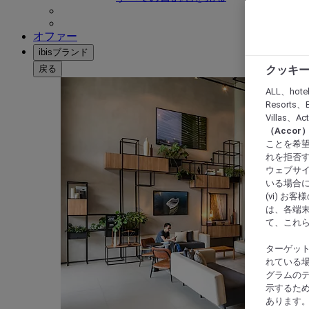
オファー
ibisブランド
戻る
クッキー
ALL、hote
Resorts、B
Villas、A
（Acco
ことを希望
れを拒否す
ウェブサイ
いる場合に
(vi) 
は、各端
て、これ
ターゲッ
れている場
グラムの
示するた
あります