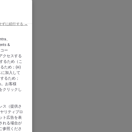
せずに続行する →
ntra、
nts &
、アコー
アクセスする
供するため（こ
め；(iii)
スに加入して
にするため；
め。お客様
をクリックし
レス（提供さ
イヤリティプロ
ット広告を表
される場合が
ご参照くださ