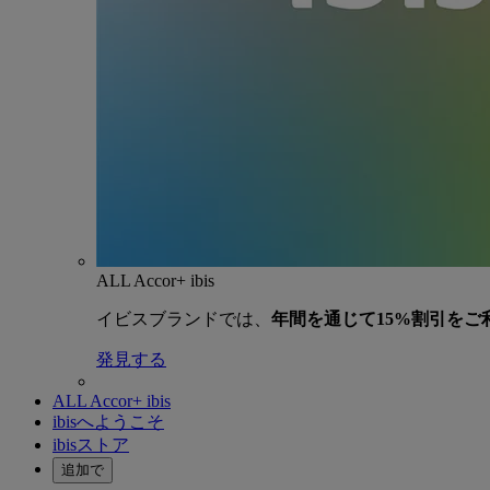
ALL Accor+ ibis
イビスブランドでは、
年間を通じて15%割引をご
発見する
ALL Accor+ ibis
ibisへようこそ
ibisストア
追加で