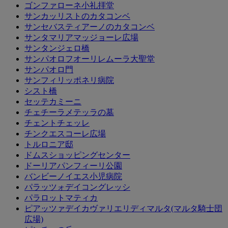
ゴンファローネ小礼拝堂
サンカッリストのカタコンベ
サンセバスティアーノのカタコンベ
サンタマリアマッジョーレ広場
サンタンジェロ橋
サンパオロフオーリレムーラ大聖堂
サンパオロ門
サンフィリッポネリ病院
シスト橋
セッテカミーニ
チェチーラメテッラの墓
チェントチェッレ
チンクエスコーレ広場
トルロニア邸
ドムスショッピングセンター
ドーリアパンフィーリ公園
バンビーノイエス小児病院
パラッツォデイコングレッシ
パラロットマティカ
ピアッツァデイカヴァリエリディマルタ(マルタ騎士団
広場)