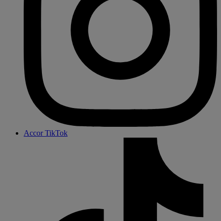
Accor TikTok