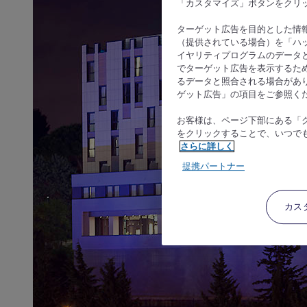
「カスタマイズ」ボタンをクリ
ターゲット広告を目的とした情
（提供されている場合）を「ハッ
イヤリティプログラムのデータ
でターゲット広告を表示するた
るデータと照合される場合があ
ゲット広告」の項目をご参照く
お客様は、ページ下部にある「
をクリックすることで、いつで
さらに詳しく
提携パートナー
カス