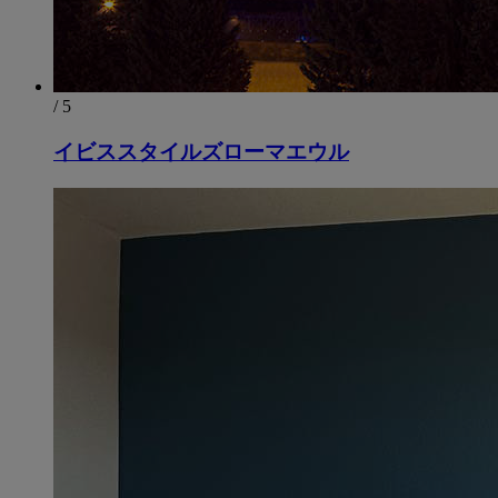
/ 5
イビススタイルズローマエウル