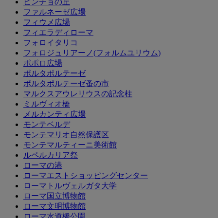
ピンチョの丘
ファルネーゼ広場
フィウメ広場
フィエラディローマ
フォロイタリコ
フォロジュリアーノ(フォルムユリウム)
ポポロ広場
ポルタポルテーゼ
ポルタポルテーゼ蚤の市
マルクスアウレリウスの記念柱
ミルヴィオ橋
メルカンティ広場
モンテベルデ
モンテマリオ自然保護区
モンテマルティーニ美術館
ルペルカリア祭
ローマの港
ローマエストショッピングセンター
ローマトルヴェルガタ大学
ローマ国立博物館
ローマ文明博物館
ローマ水道橋公園