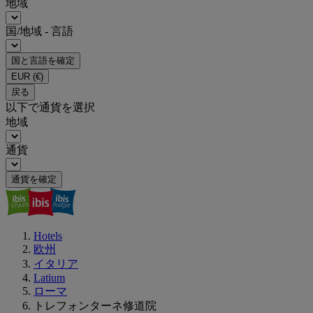
地域
国/地域 - 言語
国と言語を確定
EUR
(€)
戻る
以下で通貨を選択
地域
通貨
通貨を確定
Hotels
欧州
イタリア
Latium
ローマ
トレフォンターネ修道院