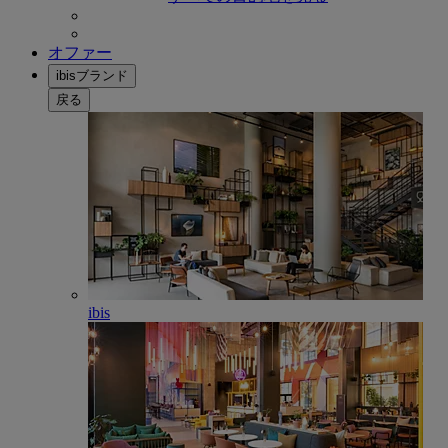
オファー
ibisブランド
戻る
ibis