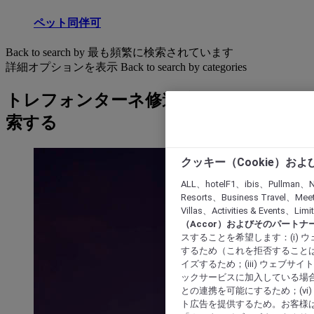
ペット同伴可
Back to search by 最も頻繁に検索されています
詳細オプションを表示
Back to search by categories
トレフォンターネ修道院: ホテルを検
索する
クッキー（Cookie）お
ALL、hotelF1、ibis、Pullman、N
Resorts、Business Travel、Mee
Villas、Activities & Even
（Accor）およびそのパートナ
スすることを希望します：(i)
するため（これを拒否することは
イズするため；(iii) ウェブサ
ックサービスに加入している場合
との連携を可能にするため；(v
ト広告を提供するため。お客様