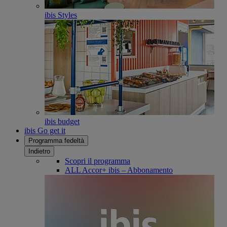
ibis Styles
ibis budget
ibis Go get it
Programma fedeltà
Indietro
Scopri il programma
ALL Accor+ ibis – Abbonamento