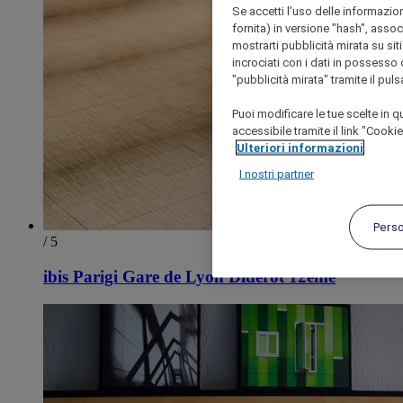
Se accetti l'uso delle informazion
fornita) in versione "hash", assoc
mostrarti pubblicità mirata su siti
incrociati con i dati in possesso d
"pubblicità mirata" tramite il pul
Puoi modificare le tue scelte in
accessibile tramite il link "Cooki
Ulteriori informazioni
I nostri partner
Pers
/ 5
ibis Parigi Gare de Lyon Diderot 12ème