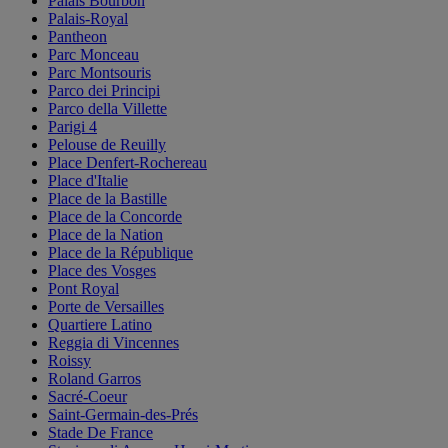
Palais Bourbon
Palais-Royal
Pantheon
Parc Monceau
Parc Montsouris
Parco dei Principi
Parco della Villette
Parigi 4
Pelouse de Reuilly
Place Denfert-Rochereau
Place d'Italie
Place de la Bastille
Place de la Concorde
Place de la Nation
Place de la République
Place des Vosges
Pont Royal
Porte de Versailles
Quartiere Latino
Reggia di Vincennes
Roissy
Roland Garros
Sacré-Coeur
Saint-Germain-des-Prés
Stade De France