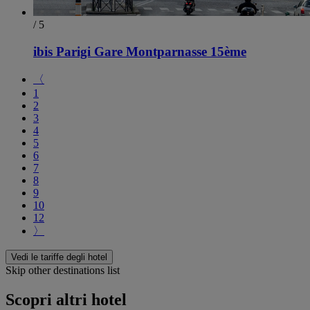
/ 5
ibis Parigi Gare Montparnasse 15ème
〈
1
2
3
4
5
6
7
8
9
10
12
〉
Vedi le tariffe degli hotel
Skip other destinations list
Scopri altri hotel