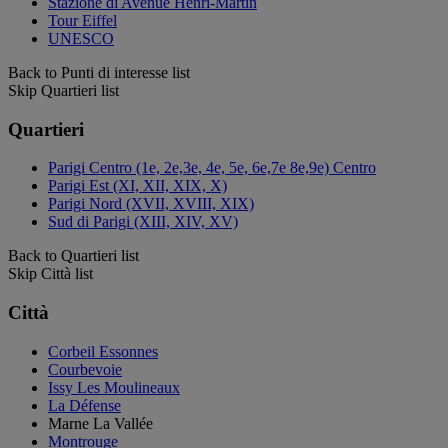
Stazione di Avenue Henri-Martin
Tour Eiffel
UNESCO
Back to Punti di interesse list
Skip Quartieri list
Quartieri
Parigi Centro (1e, 2e,3e, 4e, 5e, 6e,7e 8e,9e) Centro
Parigi Est (XI, XII, XIX, X)
Parigi Nord (XVII, XVIII, XIX)
Sud di Parigi (XIII, XIV, XV)
Back to Quartieri list
Skip Città list
Città
Corbeil Essonnes
Courbevoie
Issy Les Moulineaux
La Défense
Marne La Vallée
Montrouge