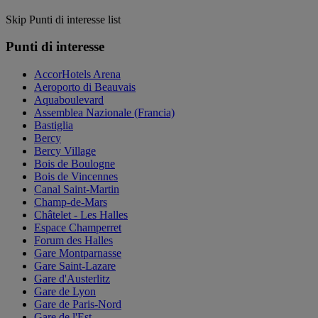
Skip Punti di interesse list
Punti di interesse
AccorHotels Arena
Aeroporto di Beauvais
Aquaboulevard
Assemblea Nazionale (Francia)
Bastiglia
Bercy
Bercy Village
Bois de Boulogne
Bois de Vincennes
Canal Saint-Martin
Champ-de-Mars
Châtelet - Les Halles
Espace Champerret
Forum des Halles
Gare Montparnasse
Gare Saint-Lazare
Gare d'Austerlitz
Gare de Lyon
Gare de Paris-Nord
Gare de l'Est