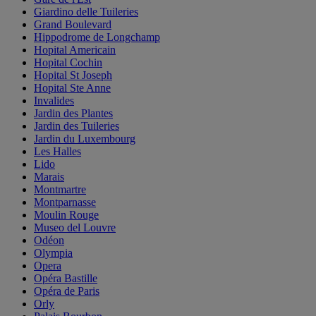
Giardino delle Tuileries
Grand Boulevard
Hippodrome de Longchamp
Hopital Americain
Hopital Cochin
Hopital St Joseph
Hopital Ste Anne
Invalides
Jardin des Plantes
Jardin des Tuileries
Jardin du Luxembourg
Les Halles
Lido
Marais
Montmartre
Montparnasse
Moulin Rouge
Museo del Louvre
Odéon
Olympia
Opera
Opéra Bastille
Opéra de Paris
Orly