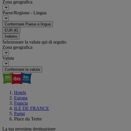
Zona geografica
Paese/Regione - Lingua
Confermare Paese e lingua
EUR
(€)
Indietro
Selezionare la valuta qui di seguito
Zona geografica
Valuta
Confermare la valuta
Hotels
Europa
Francia
ILE DE FRANCE
Parigi
Place du Tertre
La tua prossima destinazione