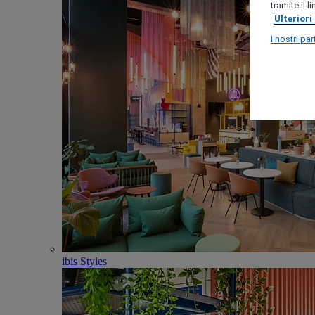
tramite il 
Ulteriori
I nostri par
ibis Styles