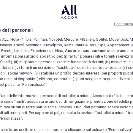
Continua s
 dati personali
b ALL, HotelF1, Ibis, Pullman, Novotel, Mercure, MGallery, Sofitel, Movenpick, M
usiness Travel, Meetings, Travelpros, Restaurants & Bars, Spa, Appartamenti & 
& Events, Limitless Experiences e Hera,
Accor e i suoi partner
desiderano me
nformazioni sul tuo dispositivo per: (i) far funzionare i siti e fornirti i servizi ri
fiutarli); (ii) migliorare e personalizzare le funzionalità dei siti; (iii) misurare l'a
 dei siti; (iv) fornirti un servizio di "cashback" se ne hai sottoscritto uno; (v) co
con i social network; (vi) stabilire un profilo dei tuoi interessi per proporti pubbl
o dei tuoi dispositivi (telefono, computer...), puoi scegliere tra questi diversi ut
sul pulsante "Personalizza".
l'uso delle informazioni per scopi di pubblicità mirata, Accor tratterà la tua e-m
 versione "hash", associata ai tuoi dati di navigazione, prenotazione e fedeltà p
mirata su siti di terze parti e social network. I tuoi dati potranno essere incrociat
 tali terze parti. Per saperne di più, consulta la sezione "pubblicità mirata" tram
Personalizza".
icare le tue scelte in qualsiasi momento cliccando sul pulsante "Personalizza"