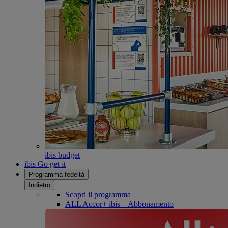
ibis budget
ibis Go get it
Programma fedeltà
Indietro
Scopri il programma
ALL Accor+ ibis – Abbonamento