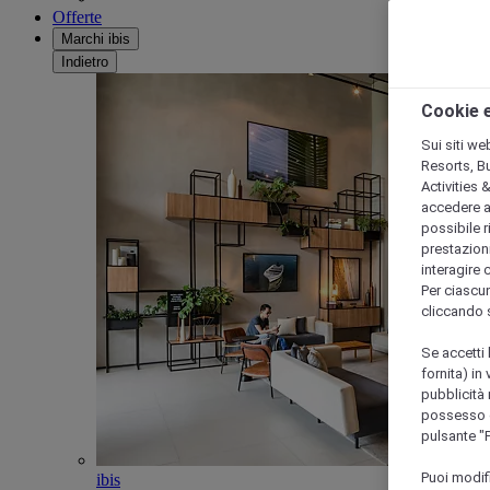
Offerte
Marchi ibis
Indietro
Cookie e
Sui siti we
Resorts, B
Activities 
accedere a i
possibile ri
prestazioni
interagire 
Per ciascun
cliccando 
Se accetti 
fornita) in
pubblicità 
possesso di
pulsante "
Puoi modif
ibis