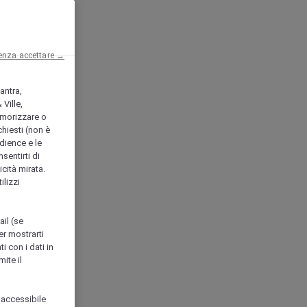
enza accettare →
antra,
Ville,
morizzare o
chiesti (non è
udience e le
nsentirti di
icità mirata.
ilizzi
ail (se
er mostrarti
i con i dati in
ite il
 accessibile