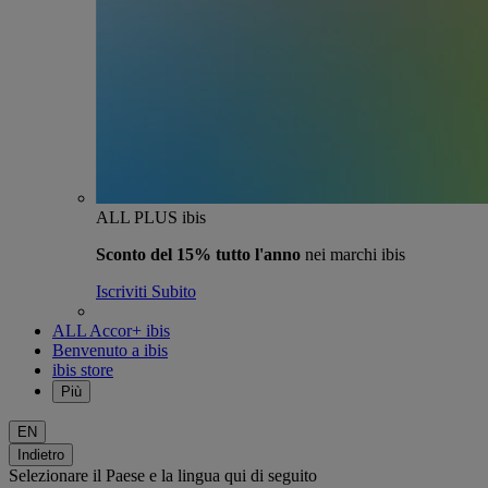
ALL PLUS ibis
Sconto del 15% tutto l'anno
nei marchi ibis
Iscriviti Subito
ALL Accor+ ibis
Benvenuto a ibis
ibis store
Più
EN
Indietro
Selezionare il Paese e la lingua qui di seguito