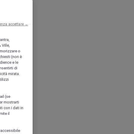
enza accettare →
antra,
Ville,
morizzare o
chiesti (non è
udience e le
nsentirti di
icità mirata.
ilizzi
ail (se
er mostrarti
i con i dati in
ite il
 accessibile