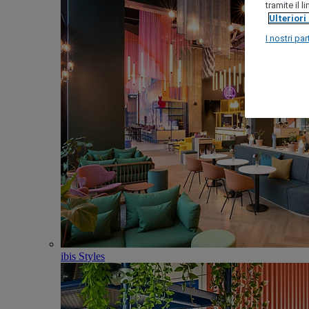
tramite il 
Ulteriori
I nostri par
ibis Styles