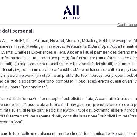
Continua s
 dati personali
b ALL, HotelF1, Ibis, Pullman, Novotel, Mercure, MGallery, Sofitel, Movenpick, M
usiness Travel, Meetings, Travelpros, Restaurants & Bars, Spa, Appartamenti & 
& Events, Limitless Experiences e Hera,
Accor e i suoi partner
desiderano me
nformazioni sul tuo dispositivo per: (i) far funzionare i siti e fornirti i servizi ri
fiutarli); (ii) migliorare e personalizzare le funzionalità dei siti; (iii) misurare l'a
 dei siti; (iv) fornirti un servizio di "cashback" se ne hai sottoscritto uno; (v) co
con i social network; (vi) stabilire un profilo dei tuoi interessi per proporti pubbl
o dei tuoi dispositivi (telefono, computer...), puoi scegliere tra questi diversi ut
sul pulsante "Personalizza".
l'uso delle informazioni per scopi di pubblicità mirata, Accor tratterà la tua e-m
 versione "hash", associata ai tuoi dati di navigazione, prenotazione e fedeltà p
mirata su siti di terze parti e social network. I tuoi dati potranno essere incrociat
 tali terze parti. Per saperne di più, consulta la sezione "pubblicità mirata" tram
Personalizza".
icare le tue scelte in qualsiasi momento cliccando sul pulsante "Personalizza"