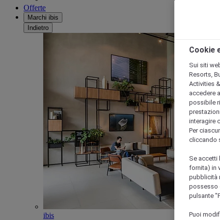
Offerte
Marchi ibis
Indietro
Cookie e
Sui siti we
Resorts, B
Activities 
accedere a i
possibile ri
prestazioni
interagire 
Per ciascun
cliccando 
Se accetti 
fornita) in
pubblicità 
possesso di
pulsante "
Puoi modif
ibis