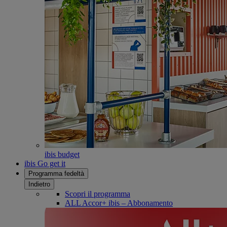
ibis budget
ibis Go get it
Programma fedeltà
Indietro
Scopri il programma
ALL Accor+ ibis – Abbonamento