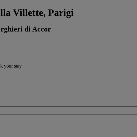
la Villette, Parigi
erghieri di Accor
ok your stay