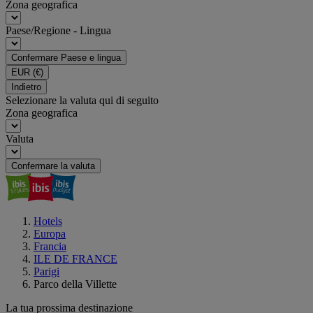
Zona geografica
Paese/Regione - Lingua
Confermare Paese e lingua
EUR
(€)
Indietro
Selezionare la valuta qui di seguito
Zona geografica
Valuta
Confermare la valuta
Hotels
Europa
Francia
ILE DE FRANCE
Parigi
Parco della Villette
La tua prossima destinazione