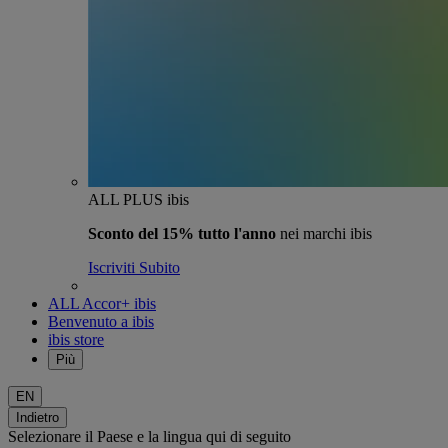
ALL PLUS ibis
Sconto del 15% tutto l'anno
nei marchi ibis
Iscriviti Subito
ALL Accor+ ibis
Benvenuto a ibis
ibis store
Più
EN
Indietro
Selezionare il Paese e la lingua qui di seguito