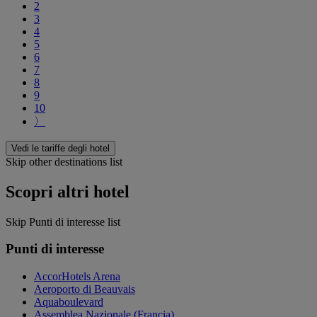
2
3
4
5
6
7
8
9
10
〉
Vedi le tariffe degli hotel
Skip other destinations list
Scopri altri hotel
Skip Punti di interesse list
Punti di interesse
AccorHotels Arena
Aeroporto di Beauvais
Aquaboulevard
Assemblea Nazionale (Francia)