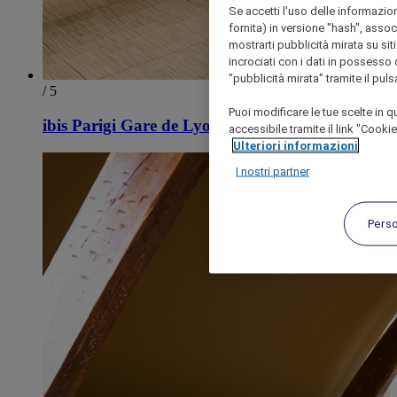
Se accetti l'uso delle informazion
fornita) in versione "hash", assoc
mostrarti pubblicità mirata su siti
incrociati con i dati in possesso d
"pubblicità mirata" tramite il pul
/ 5
Puoi modificare le tue scelte in
ibis Parigi Gare de Lyon Diderot 12ème
accessibile tramite il link "Cooki
Ulteriori informazioni
I nostri partner
Pers