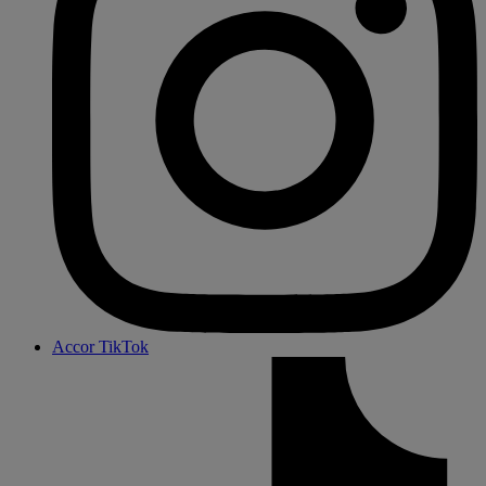
Accor TikTok