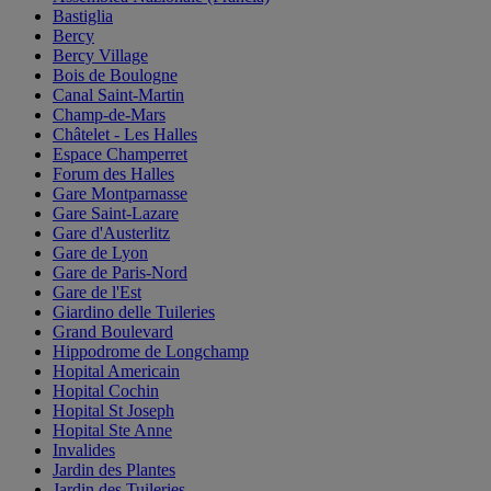
Bastiglia
Bercy
Bercy Village
Bois de Boulogne
Canal Saint-Martin
Champ-de-Mars
Châtelet - Les Halles
Espace Champerret
Forum des Halles
Gare Montparnasse
Gare Saint-Lazare
Gare d'Austerlitz
Gare de Lyon
Gare de Paris-Nord
Gare de l'Est
Giardino delle Tuileries
Grand Boulevard
Hippodrome de Longchamp
Hopital Americain
Hopital Cochin
Hopital St Joseph
Hopital Ste Anne
Invalides
Jardin des Plantes
Jardin des Tuileries