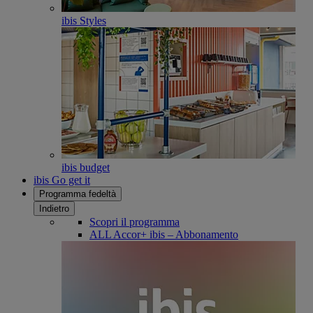
ibis Styles
ibis budget
ibis Go get it
Programma fedeltà
Indietro
Scopri il programma
ALL Accor+ ibis – Abbonamento