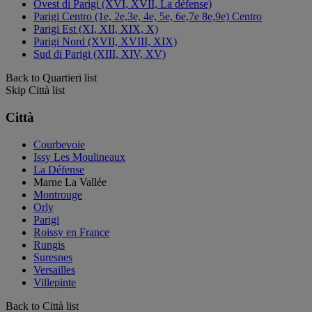
Ovest di Parigi (XVI, XVII, La défense)
Parigi Centro (1e, 2e,3e, 4e, 5e, 6e,7e 8e,9e) Centro
Parigi Est (XI, XII, XIX, X)
Parigi Nord (XVII, XVIII, XIX)
Sud di Parigi (XIII, XIV, XV)
Back to Quartieri list
Skip Città list
Città
Courbevoie
Issy Les Moulineaux
La Défense
Marne La Vallée
Montrouge
Orly
Parigi
Roissy en France
Rungis
Suresnes
Versailles
Villepinte
Back to Città list