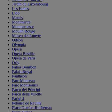
Jardin du Luxembourg
Les Halles
Lido
Marais
Montmartre
Montparnasse
Moulin Rouge
Museo del Louvre
Odéon
Olympia
Opera
Opéra Bastille
Opéra de Paris
Orly
Palais Bourbon
Palais-Royal
Pantheon
Parc Monceau
Parc Montsouris
Parco dei Principi
Parco della Villette
Parigi 4
Pelouse de Reuilly
Place Denfert-Rochereau