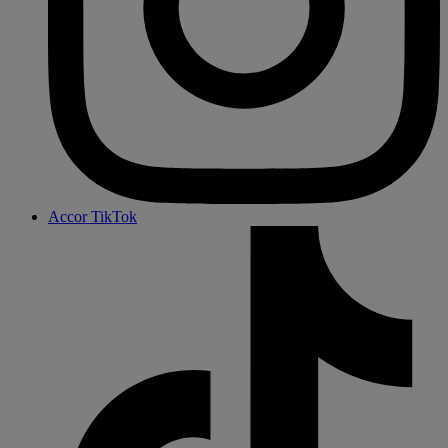
Accor TikTok