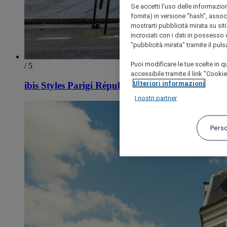
Se accetti l'uso delle informazion
fornita) in versione "hash", assoc
mostrarti pubblicità mirata su siti
incrociati con i dati in possesso d
"pubblicità mirata" tramite il pul
Puoi modificare le tue scelte in
/ 5
accessibile tramite il link "Cooki
Ulteriori informazioni
ibis Styles Parigi République Le Marais
I nostri partner
Pers