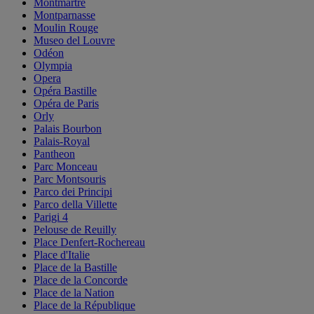
Montmartre
Montparnasse
Moulin Rouge
Museo del Louvre
Odéon
Olympia
Opera
Opéra Bastille
Opéra de Paris
Orly
Palais Bourbon
Palais-Royal
Pantheon
Parc Monceau
Parc Montsouris
Parco dei Principi
Parco della Villette
Parigi 4
Pelouse de Reuilly
Place Denfert-Rochereau
Place d'Italie
Place de la Bastille
Place de la Concorde
Place de la Nation
Place de la République