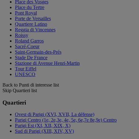
Place des Vosges
Place du Tertre
Pont Royal
Porte de Versailles
Quartiere Latino
Reggia di Vincennes
Roissy
Roland Garros
Sacré-Coeur
Saint-Germain-des-Prés
Stade De France
Stazione di Avenue Henri-Martin
Tour Eiffel
UNESCO
Back to Punti di interesse list
Skip Quartieri list
Quartieri
Ovest di Parigi (XVI, XVII, La défense)
Parigi Centro (1e, 2e,3e, 4e, 5e, 6e,7e 8e,9e) Centro
Parigi Est (XI, XII, XIX, X)
Sud di Parigi (XIII, XIV, XV)