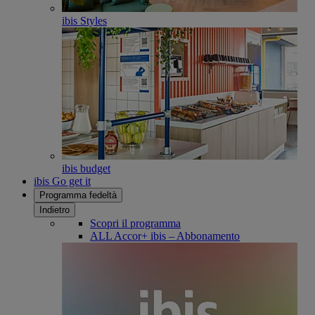
ibis Styles
ibis budget
ibis Go get it
Programma fedeltà
Indietro
Scopri il programma
ALL Accor+ ibis – Abbonamento