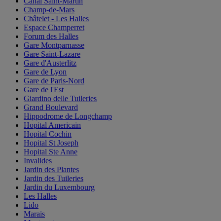
Canal Saint-Martin
Champ-de-Mars
Châtelet - Les Halles
Espace Champerret
Forum des Halles
Gare Montparnasse
Gare Saint-Lazare
Gare d'Austerlitz
Gare de Lyon
Gare de Paris-Nord
Gare de l'Est
Giardino delle Tuileries
Grand Boulevard
Hippodrome de Longchamp
Hopital Americain
Hopital Cochin
Hopital St Joseph
Hopital Ste Anne
Invalides
Jardin des Plantes
Jardin des Tuileries
Jardin du Luxembourg
Les Halles
Lido
Marais