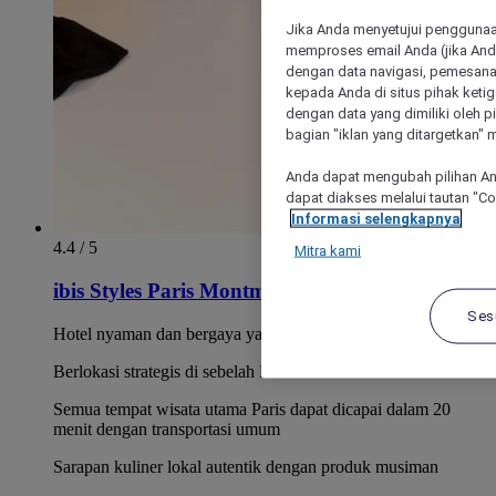
Jika Anda menyetujui penggunaan
memproses email Anda (jika Anda
dengan data navigasi, pemesanan
kepada Anda di situs pihak ketig
dengan data yang dimiliki oleh pi
bagian "iklan yang ditargetkan" m
Anda dapat mengubah pilihan An
dapat diakses melalui tautan "C
Informasi selengkapnya
4.4 / 5
Mitra kami
ibis Styles Paris Montmartre Batignolles
Ses
Hotel nyaman dan bergaya yang telah direnovasi sepenuhnya
Berlokasi strategis di sebelah Montmartre
Semua tempat wisata utama Paris dapat dicapai dalam 20
menit dengan transportasi umum
Sarapan kuliner lokal autentik dengan produk musiman