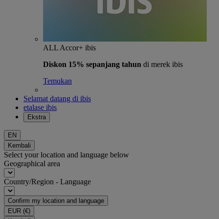
ALL Accor+ ibis
Diskon 15% sepanjang tahun
di merek ibis
Temukan
Selamat datang di ibis
etalase ibis
Ekstra
EN
Kembali
Select your location and language below
Geographical area
Country/Region - Language
Confirm my location and language
EUR
(€)