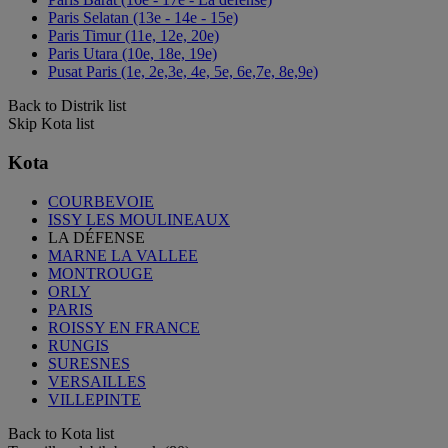
Paris Selatan (13e - 14e - 15e)
Paris Timur (11e, 12e, 20e)
Paris Utara (10e, 18e, 19e)
Pusat Paris (1e, 2e,3e, 4e, 5e, 6e,7e, 8e,9e)
Back to Distrik list
Skip Kota list
Kota
COURBEVOIE
ISSY LES MOULINEAUX
LA DÉFENSE
MARNE LA VALLEE
MONTROUGE
ORLY
PARIS
ROISSY EN FRANCE
RUNGIS
SURESNES
VERSAILLES
VILLEPINTE
Back to Kota list