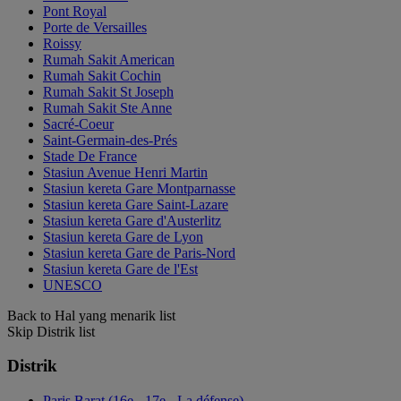
Pont Royal
Porte de Versailles
Roissy
Rumah Sakit American
Rumah Sakit Cochin
Rumah Sakit St Joseph
Rumah Sakit Ste Anne
Sacré-Coeur
Saint-Germain-des-Prés
Stade De France
Stasiun Avenue Henri Martin
Stasiun kereta Gare Montparnasse
Stasiun kereta Gare Saint-Lazare
Stasiun kereta Gare d'Austerlitz
Stasiun kereta Gare de Lyon
Stasiun kereta Gare de Paris-Nord
Stasiun kereta Gare de l'Est
UNESCO
Back to Hal yang menarik list
Skip Distrik list
Distrik
Paris Barat (16e - 17e - La défense)