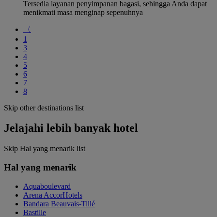
Tersedia layanan penyimpanan bagasi, sehingga Anda dapat
menikmati masa menginap sepenuhnya
〈
1
3
4
5
6
7
8
Skip other destinations list
Jelajahi lebih banyak hotel
Skip Hal yang menarik list
Hal yang menarik
Aquaboulevard
Arena AccorHotels
Bandara Beauvais-Tillé
Bastille