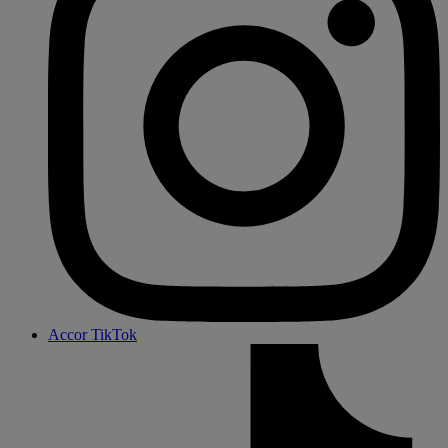
Accor TikTok