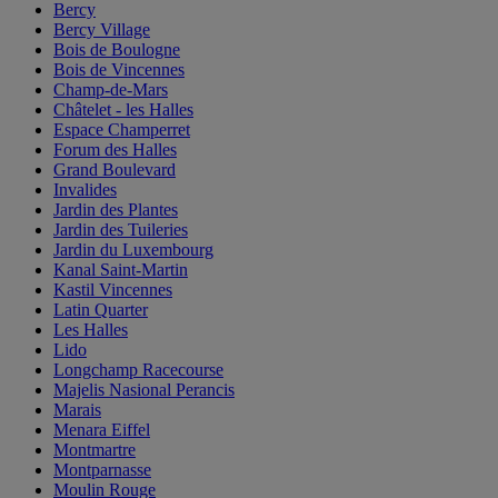
Bercy
Bercy Village
Bois de Boulogne
Bois de Vincennes
Champ-de-Mars
Châtelet - les Halles
Espace Champerret
Forum des Halles
Grand Boulevard
Invalides
Jardin des Plantes
Jardin des Tuileries
Jardin du Luxembourg
Kanal Saint-Martin
Kastil Vincennes
Latin Quarter
Les Halles
Lido
Longchamp Racecourse
Majelis Nasional Perancis
Marais
Menara Eiffel
Montmartre
Montparnasse
Moulin Rouge