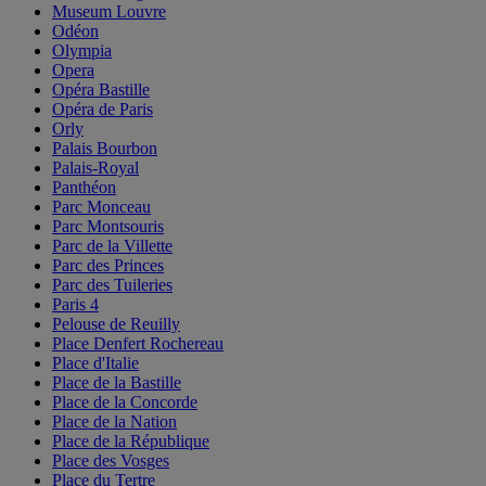
Museum Louvre
Odéon
Olympia
Opera
Opéra Bastille
Opéra de Paris
Orly
Palais Bourbon
Palais-Royal
Panthéon
Parc Monceau
Parc Montsouris
Parc de la Villette
Parc des Princes
Parc des Tuileries
Paris 4
Pelouse de Reuilly
Place Denfert Rochereau
Place d'Italie
Place de la Bastille
Place de la Concorde
Place de la Nation
Place de la République
Place des Vosges
Place du Tertre