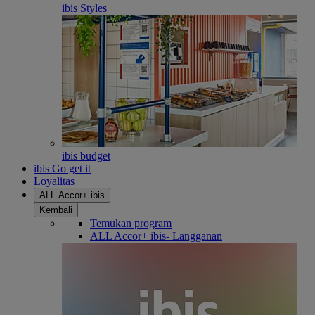
ibis Styles
ibis budget
ibis Go get it
Loyalitas
ALL Accor+ ibis
Kembali
Temukan program
ALL Accor+ ibis- Langganan